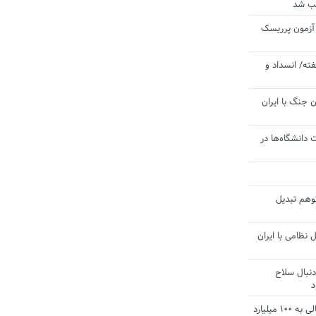
یب شد
 آزمون پرریسک
ته/ انسداد و
 جنگ با ایران
 دانشگاه‌ها در
توهم تبدیل
 نظامی با ایران
دنبال سلاح
د
آستانه الزام به دریافت صورت های مالی به ۱۰۰ میلیارد