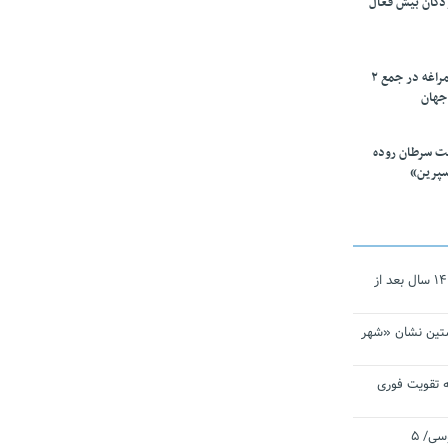
ودکان بیش فعال
۱۰ محقق دانشگاه مراغه در جمع ۲
جهان
ت سرطان روده
سپرین»
نجات‌دهنده‌ همچنان در آیینه است/ ۱۴ سال بعد از
تین نشان «شهر
 تقویت فوری
اقتدار ناوگروه ۱۰۳ در مأموریت‌ اقیانوسی/ ۵