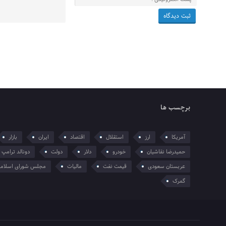
برچسب ها
آمریکا
ارز
استقلال
اقتصاد
ایران
بازار
حمیدرضا نقاشیان
خودرو
دلار
دولت
دونالد ترامپ
عربستان سعودی
قیمت نفت
مالیات
مجلس شورای اسلام
گمرک