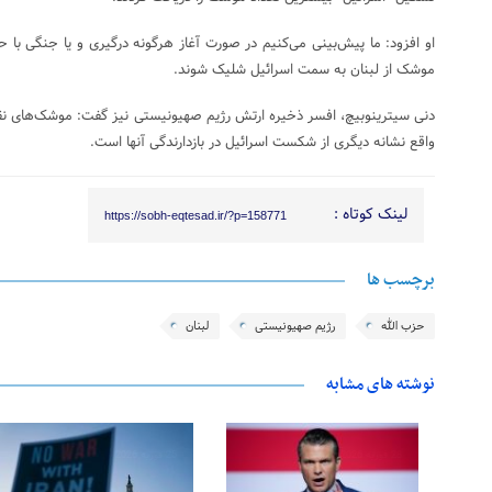
او افزود: ما پیش‌بینی‌ می‌کنیم در صورت آغاز هرگونه درگیری و یا جنگی با حزب
موشک از لبنان به سمت اسرائیل شلیک شوند.
دنی سیترینوبیچ، افسر ذخیره ارتش رژیم صهیونیستی نیز گفت: موشک‌های نقطه‌ز
واقع نشانه دیگری از شکست اسرائیل در بازدارندگی آنها است.
لینک کوتاه :
https://sobh-eqtesad.ir/?p=158771
برچسب ها
حزب الله
رژیم صهیونیستی
لبنان
نوشته های مشابه
28 فوریه 2026
25 فوریه 2026