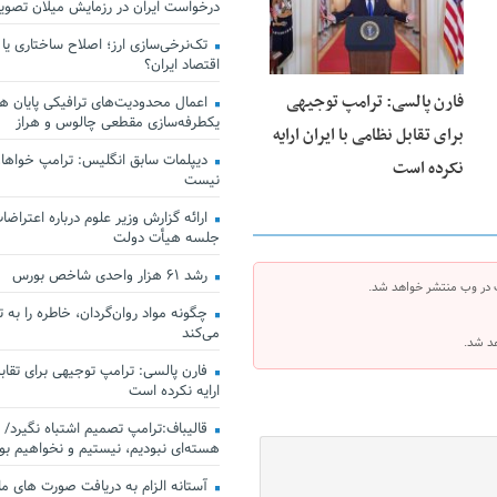
درخواست ایران در رزمایش میلان تصو
تک‌نرخی‌سازی ارز؛ اصلاح ساختاری یا
اقتصاد ایران؟
فارن پالسی: ترامپ توجیهی
اعمال محدودیت‌های ترافیکی پایان هف
یکطرفه‌سازی مقطعی چالوس و هراز
برای تقابل نظامی با ایران ارایه
دیپلمات سابق انگلیس:‌ ترامپ خواهان
نکرده است
نیست
ارائه گزارش وزیر علوم درباره اعتراضات
جلسه هیأت دولت
رشد ۶۱ هزار واحدی شاخص بورس
 در وب منتشر خواهد شد.
چگونه مواد روان‌گردان، خاطره را به 
می‌کند
هد شد.
فارن پالسی: ترامپ توجیهی برای تقابل
ارایه نکرده است
قالیباف:ترامپ تصمیم اشتباه نگیرد/ 
هسته‌ای نبودیم، نیستیم و نخواهیم بو