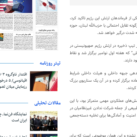
از فرماندهان ارتش این رژیم تاکید کرد،
نه تقابل احتمالی با حزب‌الله لبنان، حوزه
به شدت درگیر خواهد شد.
ر تیپ ذخیره در ارتش رژیم صهیونیستی در
ی” که هفته اول نوامبر برگزار شد و نقاط
 دارند.
تیتر روزنامه
ماندهی جبهه داخلی و هیئت داخلی شرایط
اقیانوسی/
اده برگزار کرده و در آن یک سناریوی بزرگ
رزمایش میلان تص
کردند.
ش‌های عملکردی مهمی متمرکز بود، با این
مقالات تحلیلی
طبیعی از جمله شرکت ندادن غیرنظامیان در
نمایشگاه فن‌نما، 
 امنیت و آمادگی‌ها برای تخلیه دسته‌جمعی
ایران است
ل نشده و این همان موضوعی است که برای