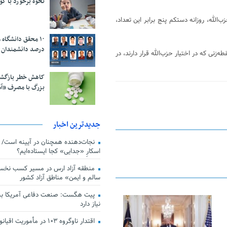
نحوه برخورد با ک
‌الله، روزانه دستکم پنج برابر این تعداد،
درصد دانشمندان 
نی که در اختیار حزب‌الله قرار دارند، در
کاهش خطر بازگش
بزرگ با مصرف «آ
جدیدترین اخبار
اسکارِ «جدایی» کجا ایستاده‌ایم؟
منطقه آزاد ارس در مسیر کسب نخس
سالم و ایمن» مناطق آزاد کشور
پیت هگست: صنعت دفاعی آمریکا به
نیاز دارد
25 فوریه 2026