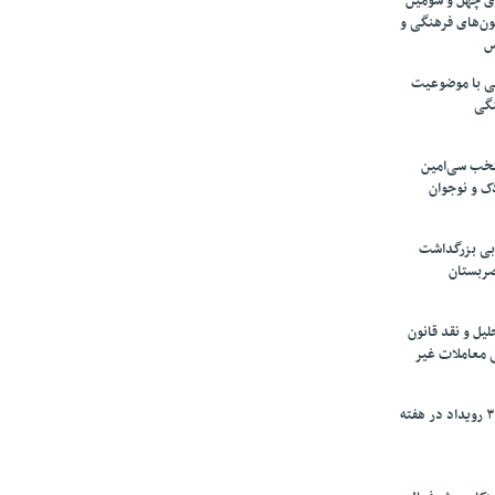
های چهل و سومین
ون‌های فرهنگی و
س
لمی با موضوعیت
نگی
تخب سی‌امین
ک و نوجوان
بی بزرگداشت
صربستان
یل و نقد قانون
ی معاملات غیر
برگزاری بیش از ۳۰۰ رویداد در هفته