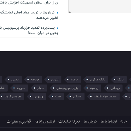
ریال برای اعطای تسهیلات افزایش یافت
کره‌ای‌ها با تولید مواد اصلی نمایشگرها 
تغییر می‌دهند
پشت‌پرده تمدید قرارداد پرسپولیس با 
یحیی در میان است!
بانک
بانک مرکزی
برجام
بنزین
بودجه
بورس
روحانی
روسیه
رژیم صهیونیستی
سهام
سوریه
شاخ
ی
محمد جواد ظریف
مسکن
نفت
ویروس
ویروس کرونا
خانه
ارتباط با ما
درباره ما
تعرفه تبلیغات
ارشیو روزنامه
قوانین و مقررات