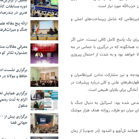
تجلیل از بر‌ترین‌
 حزب‌الله مورد نیاز است.
دوره مسابقات کان
هنری در بندرعبا
 غیرنظامی که شامل زیرساخت‌های اصلی و
ارائه پنج مقاله ع
جنگ و میراث‌فره
 برای یک پاسخ کامل کافی نیست، حتی اگر
معرفی مقالات من
ت همانگونه که در درگیری با حماس در مه
جشنواره تئاتر کود
ا خواهد بود و به شدت از احتمال پیروزی
برگزاری نشست اد
بودجه و نیز مشارکت ندادن غیرنظامیان و
حافظ و مولانا در 
ظهارنظرهای علنی و کلی درباره پیشرفت در
آمادگی برای بلایای طبیعی است.
برگزاری همایش تحل
الزام به ثبت رسم
دعی شده بود: اسرائیل به دنبال جنگ با
منقول
‌ای میان دو طرف، روزانه هدف هزار موشک
جهانی فضا
انند تل‌آویو و اشدود (در جنوب) از زمان