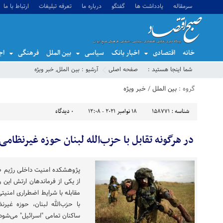
سرمقاله
یادداشت ها
گفتگو
درباره ما
تعرفه تبلیغات
ارتباط با ما
خانه
اقتصادی
اخبار بانک
سیاسی
بین الملل
فرهنگی
اج
شما اینجا هستید :
صفحه اصلی
آرشیو :
بین الملل
,
خبر ویژه
گروه :
بین الملل
/
خبر ویژه
شناسه :
158771
18 نوامبر 2021 - 12:08
0
دیدگاه
در هرگونه تقابل با حزب‌الله لبنان حوزه غیرنظا
پژوهشکده امنیت داخلی رژیم ص
از یکی از فرماندهان ارتش این ر
مقابله با شرایط اضطراری امنیتی
با حزب‌الله لبنان، حوزه غی
ساکنان تمامی "اسرائیل" می‌شو