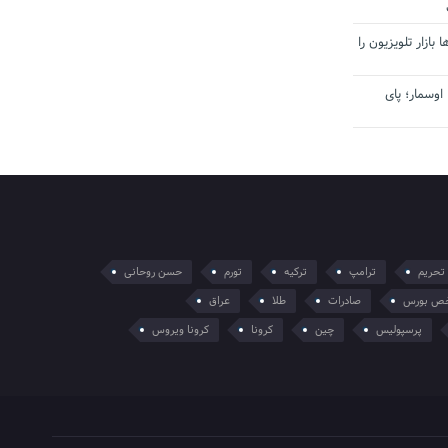
بازار تلویزیون را
اوسمار؛ پای
تحریم
ترامپ
ترکیه
تورم
حسن روحانی
ص بورس
صادرات
طلا
عراق
پرسپولیس
چین
کرونا
کرونا ویروس