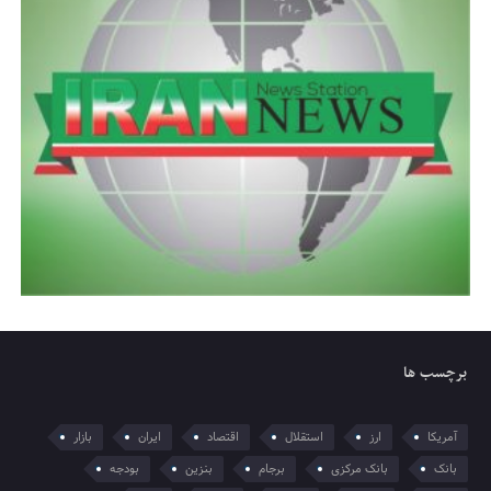
برچسب ها
آمریکا
ارز
استقلال
اقتصاد
ایران
بازار
بانک
بانک مرکزی
برجام
بنزین
بودجه