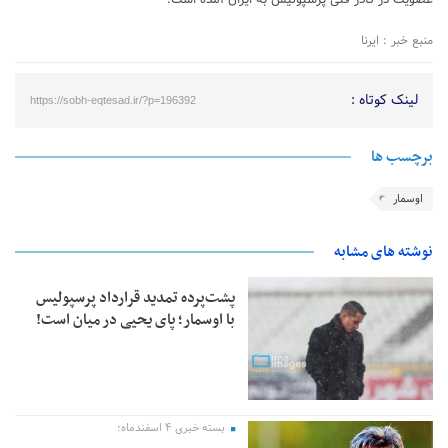
منبع خبر : ایرنا
لینک کوتاه :
https://sobh-eqtesad.ir/?p=196392
برچسب ها
اوسمار
نوشته های مشابه
پشت‌پرده تمدید قرارداد پرسپولیس
با اوسمار؛ پای یحیی در میان است!
بسته خبری ۴ اسفندماه؛