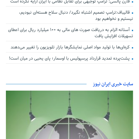
فارن پالسی: ترامپ توجیهی برای تقابل نظامی با ایران ارایه نکرده است
قالیباف:ترامپ تصمیم اشتباه نگیرد/ دنبال سلاح هسته‌ای نبودیم،
نیستیم و نخواهیم بود
آستانه الزام به دریافت صورت های مالی به ۱۰۰ میلیارد ریال برای اعطای
تسهیلات افزایش یافت
کره‌ای‌ها با تولید مواد اصلی نمایشگرها بازار تلویزیون را تغییر می‌دهند
پشت‌پرده تمدید قرارداد پرسپولیس با اوسمار؛ پای یحیی در میان است!
سایت خبری ایران نیوز