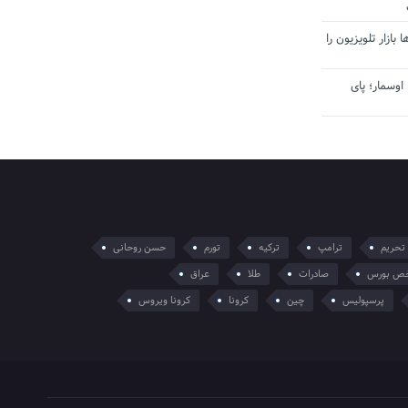
بازار تلویزیون را
اوسمار؛ پای
تحریم
ترامپ
ترکیه
تورم
حسن روحانی
ص بورس
صادرات
طلا
عراق
پرسپولیس
چین
کرونا
کرونا ویروس