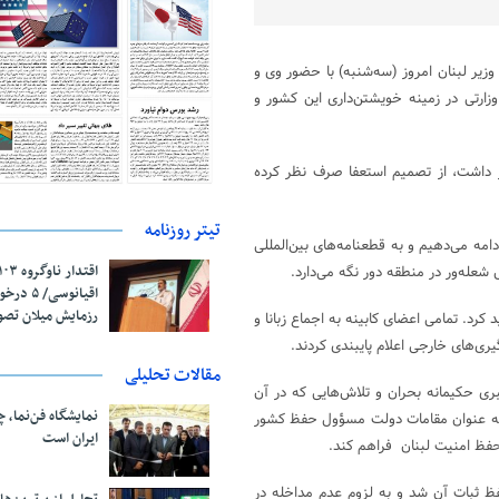
زیر لبنان امروز (سه‌شنبه) با حضور وی و
وزارتی در زمینه خویشتن‌داری این کشور و
هار داشت، از تصمیم استعفا صرف نظر کرده
تیتر روزنامه
امه می‌دهیم و به قطعنامه‌های بین‌المللی
 شعله‌ور در منطقه دور نگه می‌دارد.
اقیانوسی/
رزمایش میلان تص
لبنان تصریح کرد: کابینه بر اهمیت پایبندی به قطعنامه ۱۷۰۱ تاکید کرد. تمامی اعضای کابینه به اجماع زبانا و
یری‌های خارجی اعلام پایبندی کردند.
مقالات تحلیلی
 حکیمانه بحران و تلاش‌هایی که در آن
نمایشگاه فن‌نما، 
ا به عنوان مقامات دولت مسؤول حفظ کشور
ایران است
فظ امنیت لبنان فراهم کند.
ظ ثبات آن شد و به لزوم عدم مداخله در