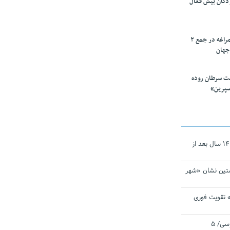
ودکان بیش فعال
۱۰ محقق دانشگاه مراغه در جمع ۲
جهان
ت سرطان روده
سپرین»
نجات‌دهنده‌ همچنان در آیینه است/ ۱۴ سال بعد از
تین نشان «شهر
 تقویت فوری
اقتدار ناوگروه ۱۰۳ در مأموریت‌ اقیانوسی/ ۵