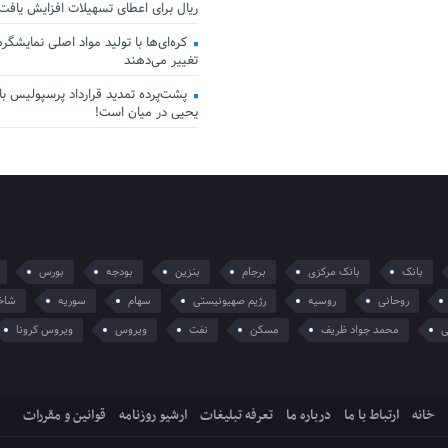
ریال برای اعطای تسهیلات افزایش یافت
کره‌ای‌ها با تولید مواد اصلی نمایشگرها 
تغییر می‌دهند
پشت‌پرده تمدید قرارداد پرسپولیس با 
یحیی در میان است!
بانک
بانک مرکزی
برجام
بنزین
بودجه
بورس
روحانی
روسیه
رژیم صهیونیستی
سهام
سوریه
شاخ
ی
محمد جواد ظریف
مسکن
نفت
ویروس
ویروس کرونا
خانه
ارتباط با ما
درباره ما
تعرفه تبلیغات
ارشیو روزنامه
قوانین و مقررات