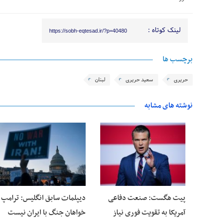
لینک کوتاه :
https://sobh-eqtesad.ir/?p=40480
برچسب ها
حریری
سعید حریری
لبنان
نوشته های مشابه
28 فوریه 2026
25 فوریه 2026
پیت هگست: صنعت دفاعی
دیپلمات سابق انگلیس:‌ ترامپ
آمریکا به تقویت فوری نیاز
خواهان جنگ با ایران نیست