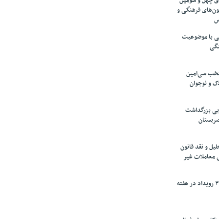
های چهل و سومین
ون‌های فرهنگی و
س
لمی با موضوعیت
نگی
تخب سی‌امین
ک و نوجوان
بی بزرگداشت
صربستان
یل و نقد قانون
ی معاملات غیر
برگزاری بیش از ۳۰۰ رویداد در هفته