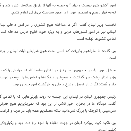
امور “کشورهای دوست و برادر” و حمله به آنها از طریق رسانه‌ها اشاره کرد و گفت
توجه قرار دهیم و تصمیم خود را در مورد سیاست بی‌طرفی اعلام کنیم.
نخست وزیر لبنان گفت: اگر ما مداخله هیچ کشوری را در امور داخلی لبن
لبنانی نیز در امور کشورهای عربی و به ویژه حوزه خلیج فارس مداخله کند زی
تمامی کشورها نهفته است.
وی گفت:‌ ما نخواهیم پذیرفت که کسی تحت هیچ شرایطی ثبات لبنان را برهم
است.
میشل عون، رئیس جمهوری لبنان نیز در ابتدای جلسه کابینه مراحلی را که 
وزیر لبنان پشت سر گذاشت و همچنین دیدگاه‌ها و تماس‌ها را چه در عرصه
داد و گفت: نگرانی از تحمل اوضاع داخلی و بازگشت امن حریری بود.
رئیس جمهوری لبنان در ابتدای این جلسه به روند رایزنی‌هایی که با تمامی گ
گفت: دیدگاه ما در بحران اخیر ناشی از این بود که نمی‌پذیریم هیچ قدرت
سرزمینی را کوچک یا بزرگ نمی‌دانیم بلکه معتقدیم همه باید در عزت و کرامت ب
وی تاکید کرد، رویکرد لبنان در جهت مقابله با آنچه رخ داد، بود و یکپارچگی
کشور است.