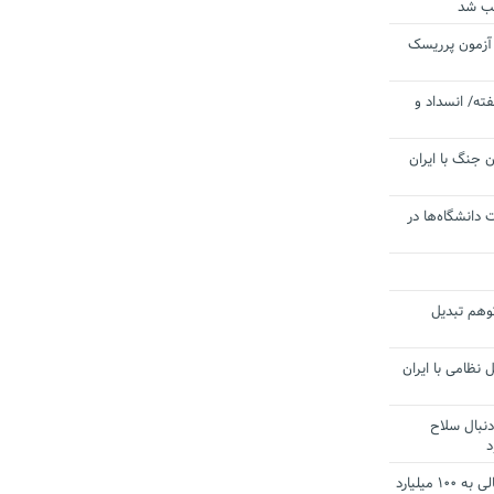
یب شد
 آزمون پرریسک
ته/ انسداد و
 جنگ با ایران
 دانشگاه‌ها در
توهم تبدیل
 نظامی با ایران
دنبال سلاح
د
آستانه الزام به دریافت صورت های مالی به ۱۰۰ میلیارد