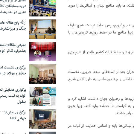
تجلیل از بر‌ترین‌
: ما باید منافع لبنان و لبنانی‌ها را مورد
دوره مسابقات کان
هنری در بندرعبا
ارائه پنج مقاله ع
ان نمی‌پذیریم، پس جایز نیست هیچ طرف
جنگ و میراث‌فره
را منافع ما در حفظ روابط تاریخی‌مان با
معرفی مقالات من
جشنواره تئاتر کود
 زند و حفظ ثبات کشور بالاتر از هرچیزی
برگزاری نشست اد
بحران بعد از استعفای سعد حریری، نخست
حافظ و مولانا در 
 داخلی و چه دیپلماسی به طور کامل شرح
برگزاری همایش تحل
الزام به ثبت رسم
روه‌ها و رهبران جهان داشت، اشاره کرد و
منقول
ی به کرامت ما خدشه وارد کند. زیرا هیچ
رابر باشند.
جهانی فضا
 لبنانی‌ها پایه و اساس حمایت از ثبات در