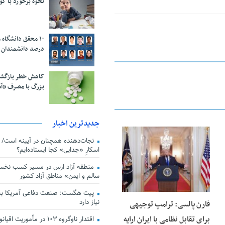
نحوه برخورد با ک
درصد دانشمندان 
کاهش خطر بازگش
بزرگ با مصرف «آ
جدیدترین اخبار
25 فوریه 2026
اسکارِ «جدایی» کجا ایستاده‌ایم؟
منطقه آزاد ارس در مسیر کسب نخس
سالم و ایمن» مناطق آزاد کشور
پیت هگست: صنعت دفاعی آمریکا به
نیاز دارد
فارن پالسی: ترامپ توجیهی
برای تقابل نظامی با ایران ارایه