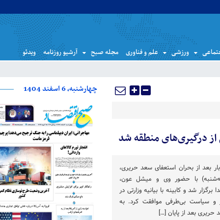
تماعی
ورزشی
علم و فناوری
مجله صبح
آرشیو روزنامه
ویدئو
چهارشنبه، 6 اسفند 1404
 از درگیری‌های منطقه شد
بار بعد از بحران استعفای سعد حریری،
ه‌شنبه) با حضور وی و میشل عون،
برگزار شد و کابینه با بیانیه‌ وزارتی در
 و سیاست بی‌طرفی موافقت کرد. به
د حریری بعد از پایان […]