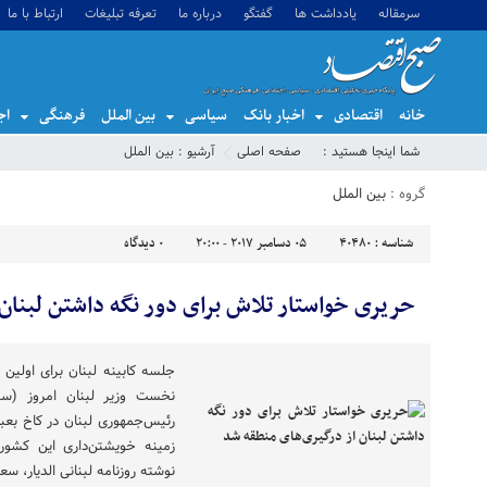
سرمقاله
یادداشت ها
گفتگو
درباره ما
تعرفه تبلیغات
ارتباط با ما
خانه
اقتصادی
اخبار بانک
سیاسی
بین الملل
فرهنگی
اج
شما اینجا هستید :
صفحه اصلی
آرشیو :
بین الملل
گروه :
بین الملل
شناسه :
40480
05 دسامبر 2017 - 20:00
0
دیدگاه
حریری خواستار تلاش برای دور نگه داشتن لبنان
جلسه کابینه لبنان برای اولین 
نخست وزیر لبنان امروز (س
رئیس‌جمهوری لبنان در کاخ بعبدا 
زمینه خویشتن‌داری این کشور
نوشته روزنامه لبنانی الدیار، سع