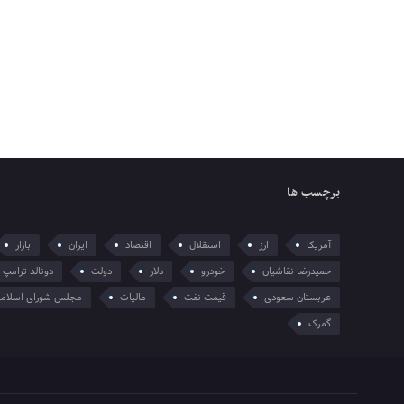
برچسب ها
آمریکا
ارز
استقلال
اقتصاد
ایران
بازار
حمیدرضا نقاشیان
خودرو
دلار
دولت
دونالد ترامپ
عربستان سعودی
قیمت نفت
مالیات
مجلس شورای اسلام
گمرک