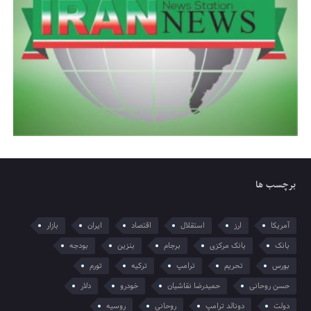
برچسب ها
آمریکا
ارز
استقلال
اقتصاد
ایران
بازار
بانک
بانک مرکزی
برجام
بنزین
بودجه
بورس
تحریم
ترامپ
ترکیه
تورم
حسن روحانی
حمیدرضا نقاشیان
خودرو
دلار
دولت
دونالد ترامپ
روحانی
روسیه