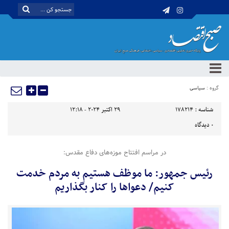
گروه :
سیاسی
شناسه :
178214
29 اکتبر 2024 - 12:18
0
دیدگاه
در مراسم افتتاح موزه‌های دفاع مقدس:
رئیس جمهور: ما موظف هستیم به مردم خدمت
کنیم/ دعواها را کنار بگذاریم