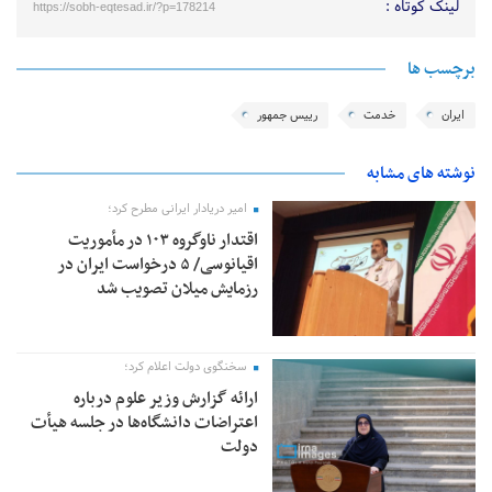
لینک کوتاه :
https://sobh-eqtesad.ir/?p=178214
برچسب ها
ایران
خدمت
رییس جمهور
نوشته های مشابه
امیر دریادار ایرانی مطرح کرد؛
اقتدار ناوگروه ۱۰۳ در مأموریت‌
اقیانوسی/ ۵ درخواست ایران در
رزمایش میلان تصویب شد
سخنگوی دولت اعلام کرد؛
ارائه گزارش وزیر علوم درباره
اعتراضات دانشگاه‌ها در جلسه هیأت
دولت