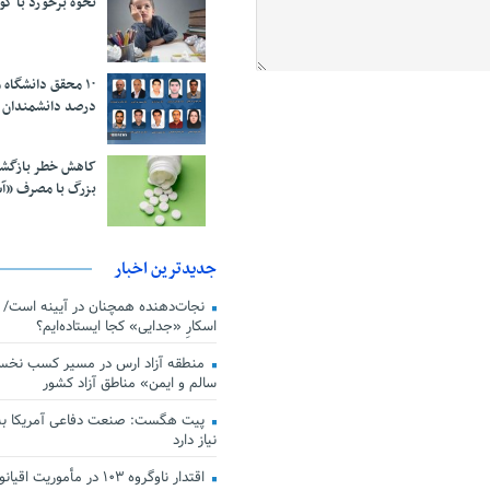
نحوه برخورد با ک
درصد دانشمندان 
کاهش خطر بازگش
بزرگ با مصرف «آ
جدیدترین اخبار
اسکارِ «جدایی» کجا ایستاده‌ایم؟
منطقه آزاد ارس در مسیر کسب نخس
سالم و ایمن» مناطق آزاد کشور
پیت هگست: صنعت دفاعی آمریکا به
نیاز دارد