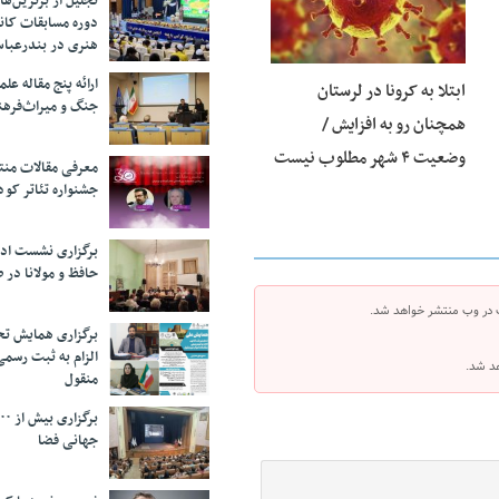
تجلیل از بر‌ترین‌
دوره مسابقات کان
هنری در بندرعبا
ارائه پنج مقاله ع
ابتلا به کرونا در لرستان
جنگ و میراث‌فره
همچنان رو به افزایش /
وضعیت ۴ شهر مطلوب نیست
معرفی مقالات من
جشنواره تئاتر کود
برگزاری نشست اد
حافظ و مولانا در 
 در وب منتشر خواهد شد.
برگزاری همایش تحل
الزام به ثبت رسم
هد شد.
منقول
جهانی فضا