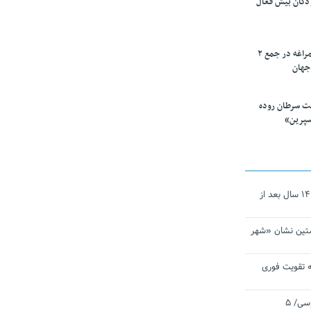
ودکان بیش فعال
۱۰ محقق دانشگاه مراغه در جمع ۲
جهان
ت سرطان روده
سپرین»
نجات‌دهنده‌ همچنان در آیینه است/ ۱۴ سال بعد از
تین نشان «شهر
 تقویت فوری
اقتدار ناوگروه ۱۰۳ در مأموریت‌ اقیانوسی/ ۵