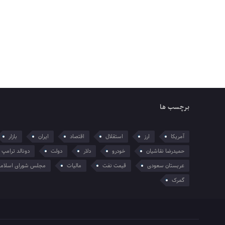
برچسب ها
آمریکا
ارز
استقلال
اقتصاد
ایران
بازار
حمیدرضا نقاشیان
خودرو
دلار
دولت
دونالد ترامپ
عربستان سعودی
قیمت نفت
مالیات
مجلس شورای اسلام
گمرک