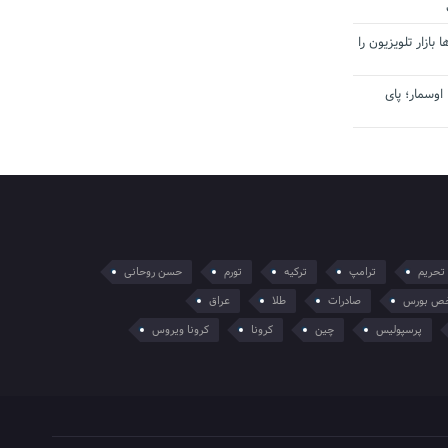
بازار تلویزیون را
اوسمار؛ پای
تحریم
ترامپ
ترکیه
تورم
حسن روحانی
ص بورس
صادرات
طلا
عراق
پرسپولیس
چین
کرونا
کرونا ویروس