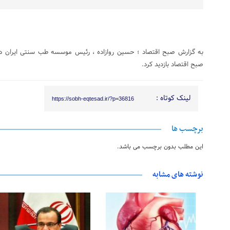
به گزارش صبح اقتصاد ؛ حسین روازاده ، رئیس موسسه طب سنتی ایران در 
صبح اقتصاد بازدید کرد.
لینک کوتاه :
https://sobh-eqtesad.ir/?p=36816
برچسب ها
این مطلب بدون برچسب می باشد.
نوشته های مشابه
01 نوامبر 2022
23 مه 2020