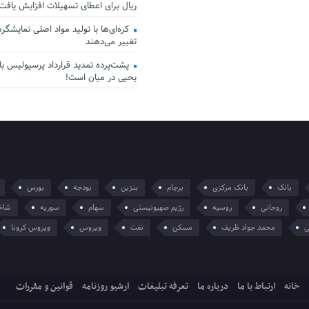
ریال برای اعطای تسهیلات افزایش یافت
کره‌ای‌ها با تولید مواد اصلی نمایشگرها 
تغییر می‌دهند
پشت‌پرده تمدید قرارداد پرسپولیس با 
یحیی در میان است!
بانک
بانک مرکزی
برجام
بنزین
بودجه
بورس
روحانی
روسیه
رژیم صهیونیستی
سهام
سوریه
شاخ
ی
محمد جواد ظریف
مسکن
نفت
ویروس
ویروس کرونا
خانه
ارتباط با ما
درباره ما
تعرفه تبلیغات
ارشیو روزنامه
قوانین و مقررات