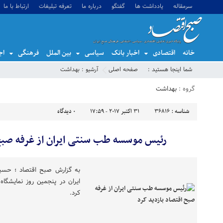
سرمقاله
یادداشت ها
گفتگو
درباره ما
تعرفه تبلیغات
ارتباط با ما
خانه
اقتصادی
اخبار بانک
سیاسی
بین الملل
فرهنگی
اج
شما اینجا هستید :
صفحه اصلی
آرشیو :
بهداشت
گروه :
بهداشت
شناسه :
36816
31 اکتبر 2017 - 17:59
0
دیدگاه
رئیس موسسه طب سنتی ایران از غرفه صبح 
به گزارش صبح اقتصاد ؛ حسی
ایران در پنجمین روز نمایشگاه
کرد.