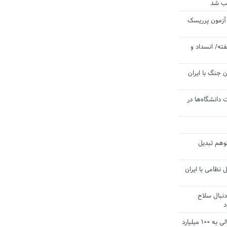
یب شد
 آزمون پرریسک
ته/ انسداد و
 جنگ با ایران
 دانشگاه‌ها در
توهم تبدیل
 نظامی با ایران
دنبال سلاح
د
آستانه الزام به دریافت صورت های مالی به ۱۰۰ میلیارد