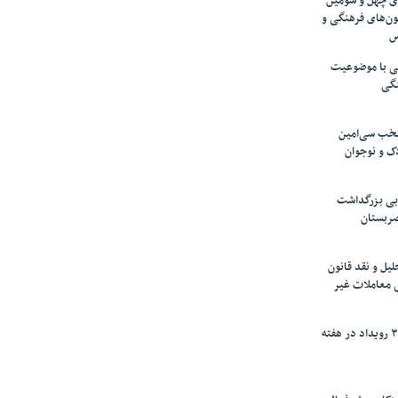
های چهل و سومین
ون‌های فرهنگی و
س
لمی با موضوعیت
نگی
تخب سی‌امین
ک و نوجوان
بی بزرگداشت
صربستان
یل و نقد قانون
ی معاملات غیر
برگزاری بیش از ۳۰۰ رویداد در هفته