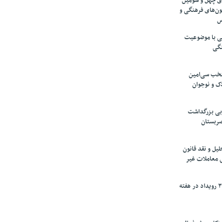
های چهل و سومین
ون‌های فرهنگی و
س
لمی با موضوعیت
نگی
تخب سی‌امین
ک و نوجوان
بی بزرگداشت
صربستان
یل و نقد قانون
ی معاملات غیر
برگزاری بیش از ۳۰۰ رویداد در هفته