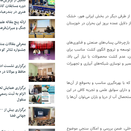
تجلیل از بر‌ترین‌
دوره مسابقات کان
هنری در بندرعبا
: از طرفی دیگر در بخش ایرانی هور، خشک
ارائه پنج مقاله ع
 دلایل عمده بروز این بحران در خوزستان
جنگ و میراث‌فره
، بازچرخانی پساب‌های صنعتی و فناوری‌های
معرفی مقالات من
ا، توسعه و ترویج الگوی کشت مناسب برای
جشنواره تئاتر کود
ن، عدم کشت محصولات با نیاز آبی بالا،
ر و نوسازی شبکه‌های آبیاری و تجهیزات
برگزاری نشست اد
حافظ و مولانا در 
با بهره‌گیری مناسب و به‌موقع از آن‌ها
برگزاری همایش تحل
و دارای سوابق علمی و تجربه کافی در این
الزام به ثبت رسم
حصال آب از دریا و باران می‌توان آن‌ها را
منقول
جهانی فضا
ی داخلی، ضمن بررسی و امکان سنجی موضوع