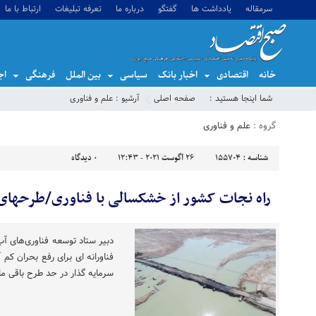
سرمقاله
یادداشت ها
گفتگو
درباره ما
تعرفه تبلیغات
ارتباط با ما
خانه
اقتصادی
اخبار بانک
سیاسی
بین الملل
فرهنگی
اج
شما اینجا هستید :
صفحه اصلی
آرشیو :
علم و فناوری
گروه :
علم و فناوری
شناسه :
155704
26 آگوست 2021 - 12:43
0
دیدگاه
راه نجات کشور از خشکسالی با فناوری/طرحهای آ
دبیر ستاد توسعه فناوری‌های آ
فناورانه ای برای رفع بحران کم 
سرمایه گذار در حد طرح باقی مان