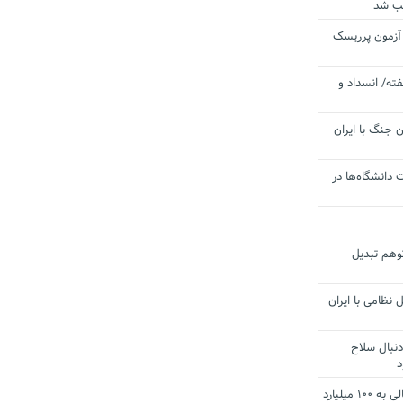
یب شد
 آزمون پرریسک
ته/ انسداد و
 جنگ با ایران
 دانشگاه‌ها در
توهم تبدیل
 نظامی با ایران
دنبال سلاح
د
آستانه الزام به دریافت صورت های مالی به ۱۰۰ میلیارد