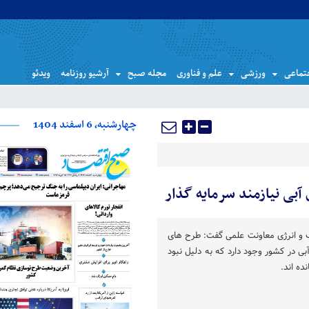
تماعی
ورزشی
علم و فناوری
مجله صبح
آرشیو روزنامه
ویدئو
چهارشنبه، 6 اسفند 1404
بی نیازمند سرمایه گذار
ب و انرژی معاونت علمی گفت: طرح های
آبی در کشور وجود دارد که به دلیل نبود
ده اند.