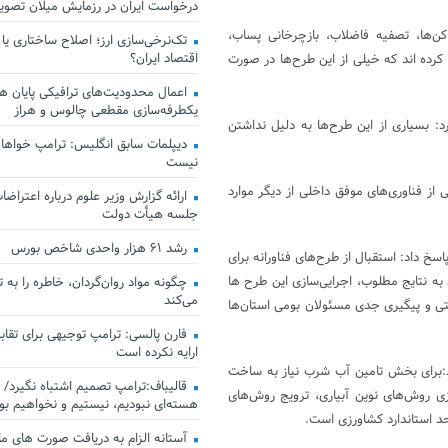
درخواست ایران در رزمایش میلان تصو
ن‌ها، تصفیه فاضلاب، بازچرخانی پساب،
تک‌نرخی‌سازی ارز؛ اصلاح ساختاری یا
اقتصاد ایران؟
رده‌ اند که خیلی از این طرح‌ها در صورت
اعمال محدودیت‌های ترافیکی پایان هف
یکطرفه‌سازی مقطعی چالوس و هراز
: بسیاری از این طرح‌ها به دلیل نداشتن
دیپلمات سابق انگلیس:‌ ترامپ خواهان
نیست
 از فناوری‌های موفق داخلی از دیگر موارد
ارائه گزارش وزیر علوم درباره اعتراضات
جلسه هیأت دولت
رشد ۶۱ هزار واحدی شاخص بورس
خ داد: استقبال از طرح‌های فناورانه برای
ه نتایج مطلوب، اجرایی‌سازی این طرح ها
چگونه مواد روان‌گردان، خاطره را به 
می‌کند
تی و پیگیری جدی مسئولان بومی استان‌ها
فارن پالسی: ترامپ توجیهی برای تقابل
ارایه نکرده است
د:برای بخش تامین آب شرب نیاز به ساخت
قالیباف:ترامپ تصمیم اشتباه نگیرد/ 
ی روش‌های نوین آبیاری، ترویج روش‌های
هسته‌ای نبودیم، نیستیم و نخواهیم بو
د استاندارد کشاورزی است.