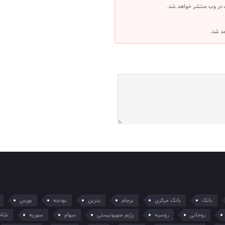
 در وب منتشر خواهد شد.
هد شد.
بانک
بانک مرکزی
برجام
بنزین
بودجه
بورس
روحانی
روسیه
رژیم صهیونیستی
سهام
سوریه
شاخ