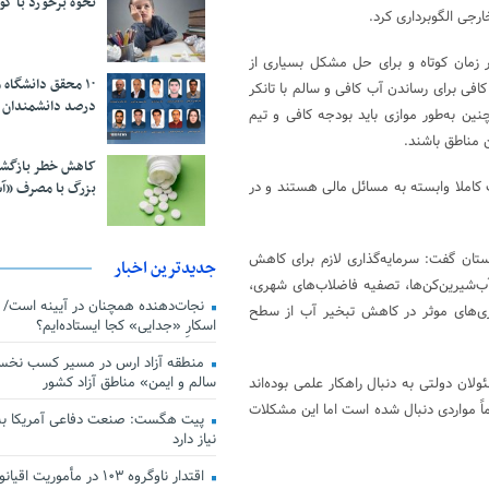
نحوه برخورد با ک
رجی الگوبرداری کرد.
 زمان کوتاه و برای حل مشکل بسیاری از
فی برای رساندن آب کافی و سالم با تانکر
درصد دانشمندان 
ین به‌طور موازی باید بودجه کافی و تیم
 مناطق باشند.
کاهش خطر بازگش
 کاملا وابسته به مسائل مالی هستند و در
بزرگ با مصرف «آ
ستان گفت: سرمایه‌گذاری لازم برای کاهش
جدیدترین اخبار
‌شیرین‌کن‌ها، تصفیه فاضلاب‌های شهری،
وری‌های موثر در کاهش تبخیر آب از سطح
اسکارِ «جدایی» کجا ایستاده‌ایم؟
منطقه آزاد ارس در مسیر کسب نخس
سالم و ایمن» مناطق آزاد کشور
ان دولتی به دنبال راهکار علمی بوده‌اند
 مواردی دنبال شده است اما این مشکلات
پیت هگست: صنعت دفاعی آمریکا به
نیاز دارد