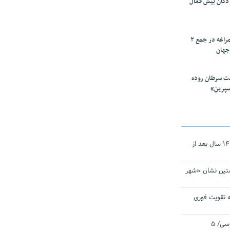
ودکان بیش فعال
۱۰ محقق دانشگاه مراغه در جمع ۲
جهان
ت سرطان روده
سپرین»
نجات‌دهنده‌ همچنان در آیینه است/ ۱۴ سال بعد از
تین نشان «شهر
 تقویت فوری
اقتدار ناوگروه ۱۰۳ در مأموریت‌ اقیانوسی/ ۵