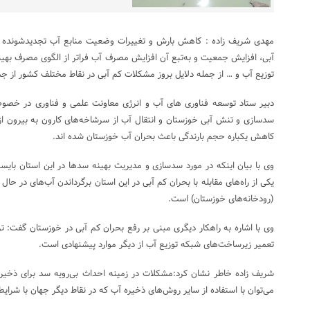
مهدی شریف زاده : کاهش بارش و تغییرات وضعیت منابع آب تجدیدشونده 
آبی، افزایش جمعیت و به‌تبع آن افزایش مصرف آب فراتر از الگوی مصرف بهینه
توزیع آب و … از جمله دلایل بروز مشکلات کم آبی در نقاط مختلف کشور از ج
دبیر ستاد توسعه فناوری های آب و انرژی معاونت علمی و فناوری در خصو
سدسازی و تنش آبی خوزستان و انتقال آب از سرشاخه‌های کارون به بیرون از اس
کاهش یکباره حجم بارندگی باعث بحران آب خوزستان شده اند.
وی با بیان اینکه در مورد سدسازی و مدیریت بهینه سدها در این استان بای
یکی از راه‌های مقابله با بحران کم آبی در این استان برگرداندن آب‌های در حا
(رودخانه‌های خوزستان) است.
وی با اشاره به راهکار دیگری مبنی بر رفع بحران کم آبی در خوزستان گفت: 
تعمیر زیرساخت‌های شبکه توزیع آب از دیگر موارد پیشنهادی است.
شریف زاده خاطر نشان کرد:مشکلات در زمینه احداث بی‌رویه سد برای ذخیره آ
می‌توان با استفاده از سایر روش‌های ذخیره آب که در نقاط دیگر جهان با شرایط 