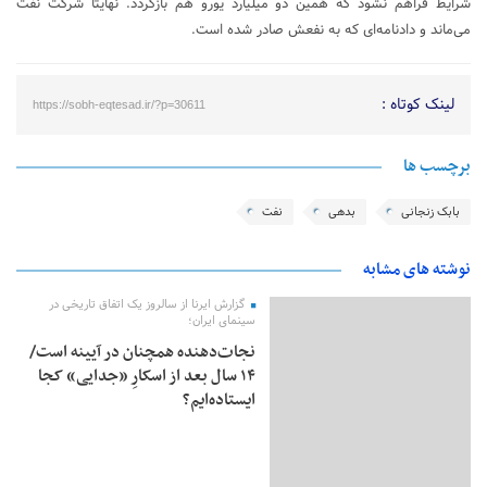
شرایط فراهم نشود که همین دو میلیارد یورو هم بازگردد. نهایتا شرکت نفت
می‌ماند و دادنامه‌ای که به نفعش صادر شده است.
لینک کوتاه :
https://sobh-eqtesad.ir/?p=30611
برچسب ها
بابک زنجانی
بدهی
نفت
نوشته های مشابه
گزارش ایرنا از سالروز یک اتفاق تاریخی در
سینمای ایران؛
نجات‌دهنده‌ همچنان در آیینه است/
۱۴ سال بعد از اسکارِ «جدایی» کجا
ایستاده‌ایم؟