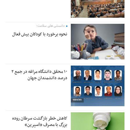
دانستنی های سلامت؛
نحوه برخورد با کودکان بیش فعال
۱۰ محقق دانشگاه مراغه در جمع ۲
درصد دانشمندان جهان
کاهش خطر بازگشت سرطان روده
بزرگ با مصرف «آسپرین»