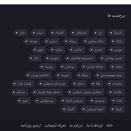
برچسب ها
آمریکا
ارز
استقلال
اقتصاد
ایران
بازار
بانک
بانک مرکزی
برجام
بنزین
بودجه
بورس
تحریم
ترامپ
ترکیه
تورم
حسن روحانی
حمیدرضا نقاشیان
خودرو
دلار
دولت
دونالد ترامپ
روحانی
روسیه
رژیم صهیونیستی
سهام
سوریه
شاخص بورس
صادرات
طلا
عراق
عربستان سعودی
قیمت نفت
مالیات
مجلس شورای اسلامی
محمد جواد ظریف
مسکن
نفت
ویروس
ویروس کرونا
پرسپولیس
چین
کرونا
کرونا ویروس
گمرک
خانه
ارتباط با ما
درباره ما
تعرفه تبلیغات
ارشیو روزنامه