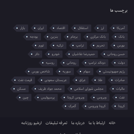
برچسب ها
آمریکا
ارز
استقلال
اقتصاد
ایران
بازار
بانک
بانک مرکزی
برجام
بنزین
بودجه
بورس
تحریم
ترامپ
ترکیه
تورم
حسن روحانی
حمیدرضا نقاشیان
خودرو
دلار
دولت
دونالد ترامپ
روحانی
روسیه
رژیم صهیونیستی
سهام
سوریه
شاخص بورس
صادرات
طلا
عراق
عربستان سعودی
قیمت نفت
مالیات
مجلس شورای اسلامی
محمد جواد ظریف
مسکن
نفت
ویروس
ویروس کرونا
پرسپولیس
چین
کرونا
کرونا ویروس
گمرک
خانه
ارتباط با ما
درباره ما
تعرفه تبلیغات
ارشیو روزنامه