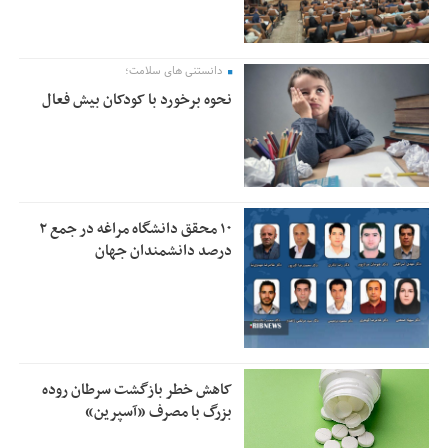
دانستنی های سلامت؛
نحوه برخورد با کودکان بیش فعال
۱۰ محقق دانشگاه مراغه در جمع ۲
درصد دانشمندان جهان
کاهش خطر بازگشت سرطان روده
بزرگ با مصرف «آسپرین»