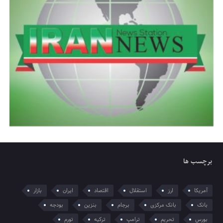
برچسب ها
آمریکا
ارز
استقلال
اقتصاد
ایران
بازار
بانک
بانک مرکزی
برجام
بنزین
بودجه
بورس
تحریم
ترامپ
ترکیه
تورم