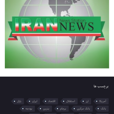
برچسب ها
آمریکا
ارز
استقلال
اقتصاد
ایران
بازار
بانک
بانک مرکزی
برجام
بنزین
بودجه