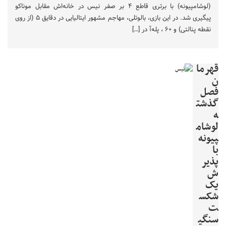
(لوشامپیونه) با برتری قاطع ۴ بر صفر نیس در خانه‌اش مقابل موناکو
پیگیری شد. در این بازی، بالوتلی، مهاجم مشهور ایتالیایی در دقایق ۵ (از روی
نقطه پنالتی) و ۶۰ ، پله‌آ در […]
قهرما
ن
فصل
گذشت
ه
لوشام
پیونه
با
پذیر
ش
یک
شکس
ت
سنگی