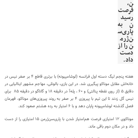
ن،
فرصت
رسید
ن به
پاری‌س
ن‌ژرم
ن را از
دست
داد.
هفته پنجم لیگ دسته اول فرانسه (لوشامپیونه) با برتری قاطع ۴ بر صفر نیس در
خانه‌اش مقابل موناکو پیگیری شد. در این بازی، بالوتلی، مهاجم مشهور ایتالیایی در
دقایق ۵ (از روی نقطه پنالتی) و ۶۰ ، پله‌آ در دقیقه ۱۸ و گاناگو در دقیقه ۸۵ برای
نیس گل زدند تا این تیم با پیروزی ۴ بر صفر به روند پیروزی‌های موناکو، قهرمان
فصل گذشته لوشامپیونه پایان دهد و با ۶ امتیاز به رده هشتم صعود کند.
موناکوی ۱۲ امتیازی فرصت هم‌امتیاز شدن با پاری‌سن‌ژرمن ۱۵ امتیازی را از دست
داد و در مکان دوم باقی ماند.