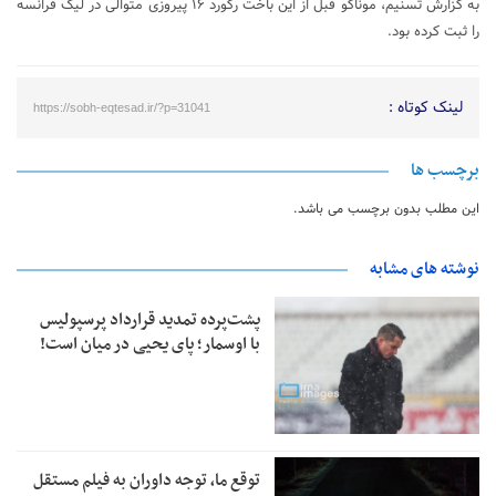
به گزارش تسنیم، موناکو قبل از این باخت رکورد ۱۶ پیروزی متوالی در لیگ فرانسه
را ثبت کرده بود.
لینک کوتاه :
https://sobh-eqtesad.ir/?p=31041
برچسب ها
این مطلب بدون برچسب می باشد.
نوشته های مشابه
پشت‌پرده تمدید قرارداد پرسپولیس
با اوسمار؛ پای یحیی در میان است!
توقع ما، توجه داوران به فیلم مستقل