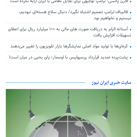
فارن پالسی: ترامپ توجیهی برای تقابل نظامی با ایران ارایه نکرده است
قالیباف:ترامپ تصمیم اشتباه نگیرد/ دنبال سلاح هسته‌ای نبودیم،
نیستیم و نخواهیم بود
آستانه الزام به دریافت صورت های مالی به ۱۰۰ میلیارد ریال برای اعطای
تسهیلات افزایش یافت
کره‌ای‌ها با تولید مواد اصلی نمایشگرها بازار تلویزیون را تغییر می‌دهند
پشت‌پرده تمدید قرارداد پرسپولیس با اوسمار؛ پای یحیی در میان است!
سایت خبری ایران نیوز