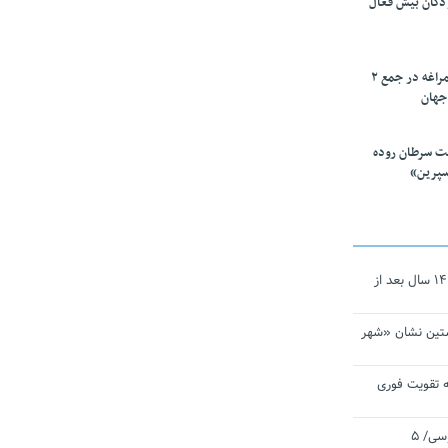
ودکان بیش فعال
۱۰ محقق دانشگاه مراغه در جمع ۲
جهان
ت سرطان روده
سپرین»
نجات‌دهنده‌ همچنان در آیینه است/ ۱۴ سال بعد از
تین نشان «شهر
 تقویت فوری
اقتدار ناوگروه ۱۰۳ در مأموریت‌ اقیانوسی/ ۵