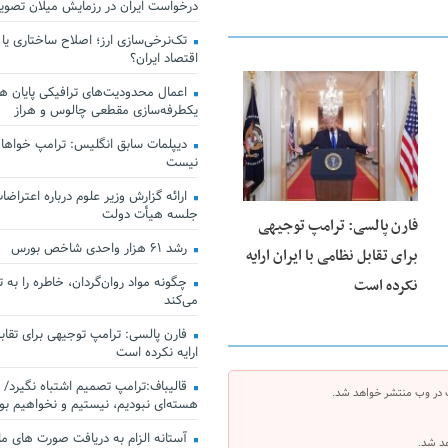
درخواست ایران در رزمایش میلان تصو
تک‌نرخی‌سازی ارز؛ اصلاح ساختاری یا
اقتصاد ایران؟
اعمال محدودیت‌های ترافیکی پایان هف
25 فوریه 2026
یکطرفه‌سازی مقطعی چالوس و هراز
دیپلمات سابق انگلیس:‌ ترامپ خواهان
نیست
ارائه گزارش وزیر علوم درباره اعتراضات
جلسه هیأت دولت
فارن پالسی: ترامپ توجیهی
رشد ۶۱ هزار واحدی شاخص بورس
برای تقابل نظامی با ایران ارایه
چگونه مواد روان‌گردان، خاطره را به 
نکرده است
می‌کند
فارن پالسی: ترامپ توجیهی برای تقابل
ارایه نکرده است
قالیباف:ترامپ تصمیم اشتباه نگیرد/ 
 در وب منتشر خواهد شد.
هسته‌ای نبودیم، نیستیم و نخواهیم بو
هد شد.