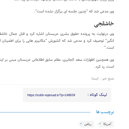
وی مدعی شد که “چنین جلسه ای برگزار نشده است”.
خاشقجی
وی درنهایت به پرونده حقوق بشری عربستان اشاره کرد و قتل جمال خاشقج
انگیز” توصیف کرد و مدعی شد که کشورش “مکانیزم هایی را برای اطمینان از
است.”
وی همچنین اظهارات سعد الجابری، مقام سابق اطلاعاتی عربستان مبنی بر این
است، رد کرد.
منبع خبر : ایسنا
لینک کوتاه :
https://sobh-eqtesad.ir/?p=148634
برچسب ها
آمریکا
ریاض