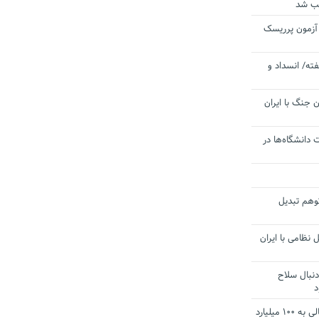
یب شد
 آزمون پرریسک
ته/ انسداد و
 جنگ با ایران
 دانشگاه‌ها در
توهم تبدیل
 نظامی با ایران
دنبال سلاح
د
آستانه الزام به دریافت صورت های مالی به ۱۰۰ میلیارد