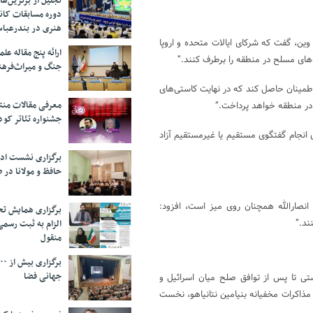
تجلیل از بر‌ترین‌
دوره مسابقات کان
هنری در بندرعبا
وین، گفت که شرکای ایالات متحده و اروپا
ارائه پنج مقاله ع
ه‌های مسلح در منطقه را برطرف کنند.”
جنگ و میراث‌فره
طمینان حاصل کند که در نهایت کاستی‌های
معرفی مقالات من
 در منطقه خواهد پرداخت.”
جشنواره تئاتر کود
ی انجام گفتگوی مستقیم یا غیرمستقیم آزاد
برگزاری نشست اد
حافظ و مولانا در 
انصارالله همچنان روی میز است، افزود:
برگزاری همایش تحل
ند.”
الزام به ثبت رسم
منقول
جهانی فضا
ستی تا پس از توافق صلح میان اسرائیل و
 مذاکرات مخفیانه بنیامین نتانیاهو، نخست