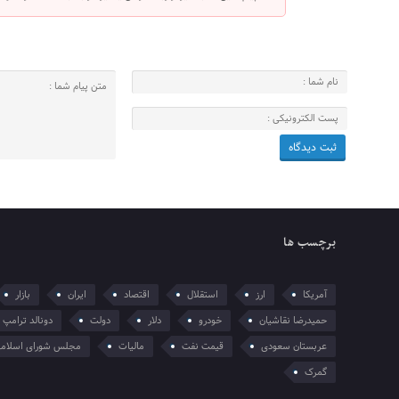
برچسب ها
آمریکا
ارز
استقلال
اقتصاد
ایران
بازار
حمیدرضا نقاشیان
خودرو
دلار
دولت
دونالد ترامپ
عربستان سعودی
قیمت نفت
مالیات
مجلس شورای اسلام
گمرک