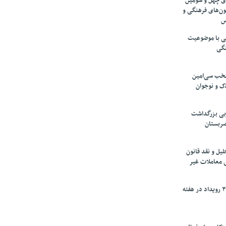
های چهل و سومین
ون‌های فرهنگی و
س
لمی با موضوعیت
نگی
تخب سی‌امین
ک و نوجوان
بی بزرگداشت
صربستان
یل و نقد قانون
ی معاملات غیر
برگزاری بیش از ۳۰۰ رویداد در هفته