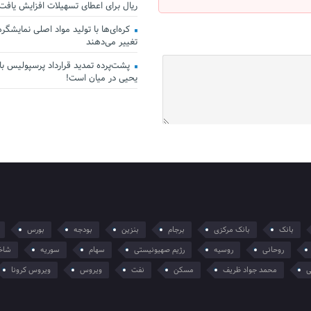
ریال برای اعطای تسهیلات افزایش یافت
کره‌ای‌ها با تولید مواد اصلی نمایشگرها 
تغییر می‌دهند
پشت‌پرده تمدید قرارداد پرسپولیس با 
یحیی در میان است!
بانک
بانک مرکزی
برجام
بنزین
بودجه
بورس
روحانی
روسیه
رژیم صهیونیستی
سهام
سوریه
شاخ
ی
محمد جواد ظریف
مسکن
نفت
ویروس
ویروس کرونا