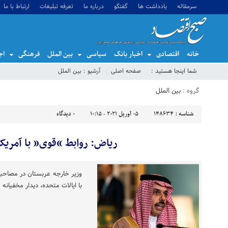
سرمقاله
یادداشت ها
گفتگو
درباره ما
تعرفه تبلیغات
ارتباط با ما
خانه
اقتصادی
اخبار بانک
سیاسی
بین الملل
فرهنگی
اج
شما اینجا هستید :
صفحه اصلی
آرشیو :
بین الملل
گروه :
بین الملل
شناسه :
148634
05 آوریل 2021 - 10:15
0
دیدگاه
ریاض: روابط “قوی” با آمریکا
وزیر خارجه عربستان در مصاحب
با ایالات متحده، دیدار مخفیانه 