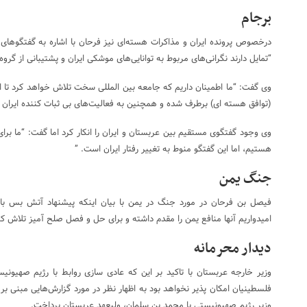
برجام
درخصوص پرونده ایران و مذاکرات هسته‌ای نیز فرحان با اشاره به گفتگوهای 
“تمایل دارند نگرانی‌های مربوط به توانایی‌های موشکی ایران و پشتیبانی از گرو
وی گفت: “ما اطمینان داریم که جامعه بین المللی سخت تلاش خواهد کرد تا ا
(توافق هسته ای) برطرف شده و همچنین به فعالیت‌های بی ثبات کننده ایران
وی وجود گفتگوی مستقیم بین عربستان و ایران را انکار کرد اما گفت: “ما برا
هستیم، اما این گفتگو منوط به تغییر رفتار ایران است. ”
جنگ یمن
فیصل بن فرحان در مورد جنگ در یمن با بیان اینکه پیشنهاد آتش بس با 
امیدواریم آنها منافع یمن را مقدم داشته و برای حل و فصل صلح آمیز تلاش کن
دیدار محرمانه
وزیر خارجه عربستان با تاکید بر این که عادی سازی روابط با رژیم صهیونی
فلسطینیان امکان پذیر نخواهد بود به اظهار نظر در مورد گزارش‌هایی مبنی بر
وزیر رژیم صهیونیستی با محمد بن سلمان، ولیعهد عربستان پرداخت.