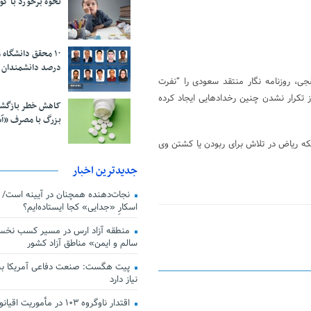
نحوه برخورد با ک
درصد دانشمندان 
ی، روزنامه نگار منتقد سعودی را “نفرت
 تکرار نشدن چنین رخدادهایی ایجاد کرده
کاهش خطر بازگش
بزرگ با مصرف «آ
که ریاض در تلاش برای ربودن یا کشتن وی
جدیدترین اخبار
اسکارِ «جدایی» کجا ایستاده‌ایم؟
منطقه آزاد ارس در مسیر کسب نخس
سالم و ایمن» مناطق آزاد کشور
پیت هگست: صنعت دفاعی آمریکا به
نیاز دارد