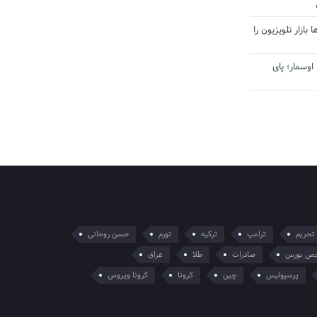
بازار تلویزیون را
اوسمار؛ پای
تحریم
ترامپ
ترکیه
تورم
حسن روحانی
ص بورس
صادرات
طلا
عراق
پرسپولیس
چین
کرونا
کرونا ویروس