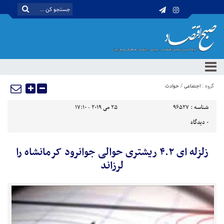
گروه :
اجتماعی
/
حوادث
شناسه :
96527
25 می 2019 - 17:10
0
دیدگاه
زلزله ای ۴.۲ ریشتری حوالی جوانرود کرمانشاه را
لرزاند