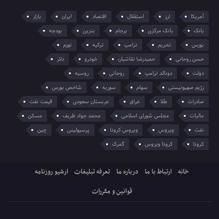
آمریکا
ارز
استقلال
اقتصاد
ایران
بازار
بانک
بانک مرکزی
برجام
بنزین
بودجه
بورس
تحریم
ترامپ
ترکیه
تورم
حسن روحانی
حمیدرضا نقاشیان
خودرو
دلار
دولت
دونالد ترامپ
روحانی
روسیه
رژیم صهیونیستی
سهام
سوریه
شاخص بورس
صادرات
طلا
عراق
عربستان سعودی
قیمت نفت
مالیات
مجلس شورای اسلامی
محمد جواد ظریف
مسکن
نفت
ویروس
ویروس کرونا
پرسپولیس
چین
کرونا
کرونا ویروس
گمرک
خانه
ارتباط با ما
درباره ما
تعرفه تبلیغات
ارشیو روزنامه
قوانین و مقررات