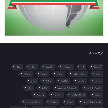
برچسب ها
آمریکا
ارز
استقلال
اقتصاد
ایران
بازار
بانک
بانک مرکزی
برجام
بنزین
بودجه
بورس
تحریم
ترامپ
ترکیه
تورم
حسن روحانی
حمیدرضا نقاشیان
خودرو
دلار
دولت
دونالد ترامپ
روحانی
روسیه
رژیم صهیونیستی
سهام
سوریه
شاخص بورس