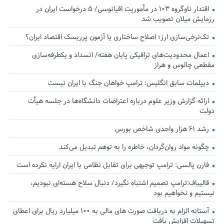
اقتدار ناوگروه ۱۰۳ در مأموریت‌ اقیانوسی/ ۵ درخواست ایران در
رزمایش میلان تصویب شد
تک‌نرخی‌سازی ارز؛ اصلاح ساختاری یا آزمون پرریسک اقتصاد ایران؟
اعمال محدودیت‌های ترافیکی پایان هفته/ انسداد و یکطرفه‌سازی
مقطعی چالوس و هراز
دیپلمات سابق انگلیس:‌ ترامپ خواهان جنگ با ایران نیست
ارائه گزارش وزیر علوم درباره اعتراضات دانشگاه‌ها در جلسه هیأت
دولت
رشد ۶۱ هزار واحدی شاخص بورس
چگونه مواد روان‌گردان، خاطره را به توهم تبدیل می‌کند
فارن پالسی: ترامپ توجیهی برای تقابل نظامی با ایران ارایه نکرده است
قالیباف:ترامپ تصمیم اشتباه نگیرد/ دنبال سلاح هسته‌ای نبودیم،
نیستیم و نخواهیم بود
آستانه الزام به دریافت صورت های مالی به ۱۰۰ میلیارد ریال برای اعطای
تسهیلات افزایش یافت