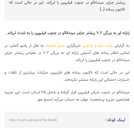
ریشتر جزایر میندانائو در جنوب فیلیپین را لرزاند. این در حالی است که
تاکنون رسانه […]
زلزله ای به بزرگی ۷.۲ ریشتر جزایر میندانائو در جنوب فیلیپین را به شدت لرزاند.
به گزارش
واحد علم و فناوری
خبرگزاری
صبح اقتصاد
به نقل از رادیو آلمان، بر
اساس اعلام رسانه های آسیایی زلزله ای به بزرگی ۷.۲ در مقیاس ریشتر جزایر
میندانائو در جنوب فیلیپین را لرزاند.
این در حالی است که تاکنون رسانه های فیلیپین جزئیات بیشتری از تلفات و
خسارات احتمالی این زلزله منتشر نکرده‌اند.
میندانائو در جنوب شرقی فیلیپین قرار گرفته و شامل ۲۵ استان است. این جزیره
هشتمین جزیره پرجمعیت جهان به حساب می‌آید./منبع مهر
لینک کوتاه :
https://sobh-eqtesad.ir/?p=86286