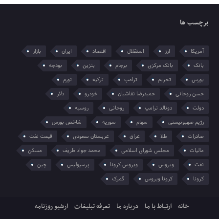
برچسب ها
آمریکا
ارز
استقلال
اقتصاد
ایران
بازار
بانک
بانک مرکزی
برجام
بنزین
بودجه
بورس
تحریم
ترامپ
ترکیه
تورم
حسن روحانی
حمیدرضا نقاشیان
خودرو
دلار
دولت
دونالد ترامپ
روحانی
روسیه
رژیم صهیونیستی
سهام
سوریه
شاخص بورس
صادرات
طلا
عراق
عربستان سعودی
قیمت نفت
مالیات
مجلس شورای اسلامی
محمد جواد ظریف
مسکن
نفت
ویروس
ویروس کرونا
پرسپولیس
چین
کرونا
کرونا ویروس
گمرک
خانه
ارتباط با ما
درباره ما
تعرفه تبلیغات
ارشیو روزنامه