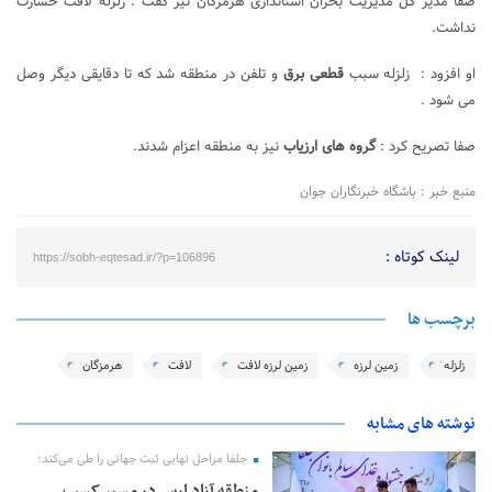
صفا مدیر کل مدیریت بحران استانداری هرمزگان نیز گفت : زلزله لافت خسارت
نداشت.
او افزود : زلزله سبب
قطعی برق
و تلفن در منطقه شد که تا دقایقی دیگر وصل
می شود .
صفا تصریح کرد :
گروه های ارزیاب
نیز به منطقه اعزام شدند.
منبع خبر : باشگاه خبرنگاران جوان
لینک کوتاه :
https://sobh-eqtesad.ir/?p=106896
برچسب ها
زلزله
زمین لرزه
زمین لرزه لافت
لافت
هرمزگان
نوشته های مشابه
جلفا مراحل نهایی ثبت جهانی را طی می‌کند؛
منطقه آزاد ارس در مسیر کسب