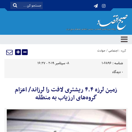
گروه :
اجتماعی
/
حوادث
شناسه :
106896
08 سپتامبر 2019 - 16:27
0
دیدگاه
زمین لرزه ۴.۴ ریشتری لافت را لرزاند/ اعزام
گروه‌های ارزیاب به منطقه