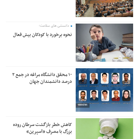
دانستنی های سلامت؛
نحوه برخورد با کودکان بیش فعال
۱۰ محقق دانشگاه مراغه در جمع ۲
درصد دانشمندان جهان
کاهش خطر بازگشت سرطان روده
بزرگ با مصرف «آسپرین»