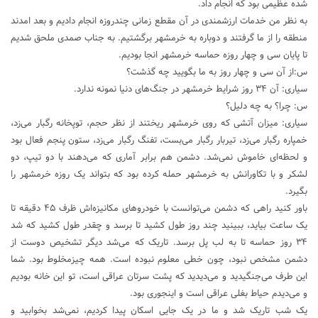
شده عظیمی بود که انجام داد.
به نظر من خدمات ارزشمندی در آن مقطع زمانی چندروزه انجام دادیم و بعد امدند
منطقه را از ما گرفتند و دوباره به خرمشهر برگشتیم. به جناب صمدی ملحق شدیم
تا پایان سی و چهار روزه حماسه خرمشهر انجا بودیم.
س:از آن سی و چهار روز به ما بگویید چه گذشت؟
سیاری: آن ۳۴ روز شرایط خرمشهر در جنگ‌های دنیا نمونه ندارد.
س: چرا؟ به چه دلیل؟
سیاری: میزان آتشی که روی خرمشهر ریختند از نظر حجم، توپخانه رگبار می‌زد،
خمپاره رگبار می‌زد، تیربار رگبار می‌بست، تفنگ رگبار می‌زد، ستون پنجم فعال بود
و لحظه‌ای خاموش نمی‌شد. دشمن هم برابر آماری که می‌دهند با دو تیپ، دو
لشکر و با تکاورانش به خرمشهر حمله کرده بود که بتواند یک روزه خرمشهر را
بگیرد.
باور کنید راهی که دشمن می‌توانست با خودروهای مکانیزه‌اش ظرف ۴۵ دقیقه تا
یک ساعت بیاید، ببینید چند روز طول کشید تا برسد و چقدر طول کشید که شد
۳۴ روز حماسه تا به لب پل برسد. تاریک که می‌شد دیگر تشخیص دوست از
دشمن مشخص نبود، چون خطی معلوم نبوده است. همه چیزمخلوط بود. شما
این طرف می‌جنگیدید و می‌دیدید که پشت سرتان عراقی است، تو این خانه بودیم
و می‌دیدم حیاط بغلی عراقی است و اینجوری بود.
یک‌ شب تاریک شد و ما در یک‌ جایی اسکان پیدا کردیم، نمی‌شد بخوابید و