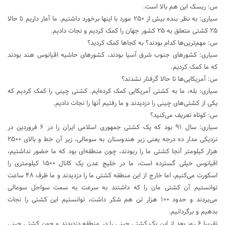
س: ریسک این هم بالا است.
سیاری: به نظر بنده بیش از ۲۵۰ مورد با اینها برخورد داشتیم. ما آمار داریم تا حالا
۲۵ کشتی متعلق به ۲۵ کشور جهان را کمک کردیم و نجات دادیم.
س: مهم‌ترین‌ها کدام بودند؟ به کجاها کمک کردید؟
سیاری: کشورهای جنوب شرق آسیا بودند، کشورهای حاشیه اقیانوس هند بودند
که ما کمک کردیم.
س: آمریکایی‌ها تا حالا گرفتار نشدند؟
سیاری: بله، ما به کشتی آمریکایی کمک کرده‌ایم. کشتی چینی را کمک کردیم که
یکی از کشتی‌های چینی را دزدیدند و ما رفتیم آنها را نجات دادیم.
س: کوتاه تعریف می‌کنید؟
سیاری: سال ۹۱ بود که یک کشتی جمهوری اسلامی ایران را در ۶ فروردین در
نزدیکی مدار ده درجه یعنی زیر هندوستان به سومالی، زیر آن خط و بالای ۲۵۰۰
هزار کیلومتر آنجا کشتی ما را ربودند، چون منطقه‌ای بود که ما حضور نداشتیم،
اقیانوس خیلی گسترده است، ما در خلیج عدن یک کانال ۱۵۰۰ کیلومتری را
اسکورت می‌کنیم، اما خارج از این منطقه کشتی ما را دزدیدند و ما ظرف ۴۸ ساعت
توانستیم آن کشتی مان را که داشتند به سرعت به سمت سواحل سومالی
می‌بردند و حدود ۱۰۰ هزار تن هم شکر داشت، توانستیم این کشتی را نجات
بدهیم و برگردانیم.
تقریبا ۶ روز بعد از این یک کشتی چینی را در منطقه دزدیدند و چون کشتی چینی