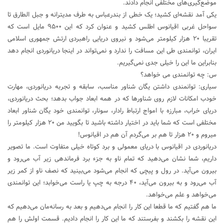
موضع‌گیری‌های مختلفی انجام دادند.
یکی آمد نقشه‌ای کشید؛ یک خطی از بندرعباس به طرف مدیترانه و جبل الطارق تا
سواحل غربی اقیانوس اطلس کشید و عنوان کرد که این ۹۵۰۰ مایل است که
تقریبا ۲۰ هزار کیلومتر می‌شود و نیروی دریایی راهبردی ارتش جمهوری اسلامی
ایران، توانمندی طی این مسافت را ندارد و نمی‌تواند در اینجا دریانوردی انجام دهد
بنابراین ما این را خیلی جدی نمی‌گیریم.
س: چه توانمندی می خواهد؟
سیاری: توانمندی داشتن یگان شناور مناسب، سابقه و تجربه دریانوردی، مهارت
خودب امکانات لازم روی شناورها که در همه ابعاد جواب بدهد؛ بحث دریانوردی،
دریای خراب، مبارزه با امواج ارتباط رادار، سونار، توانمندی خود یگان شناور ابعاد
مختلفی است که شما باید در اختیار داشته باشید تا بگویید من ۲۰ هزار کیلومتر را
میروم و ۲۰ هزار تا هم بر می‌گردم آن هم در اقیانوس!
دریانوردی در اقیانوس با دریای معمولی و برد کوتاه خیلی متفاوت است. ما تصویر
داریم، شما نشان می‌دهید که تمام ناو به جزء برد فرماندهی زیر آب می‌رود و
بیرون می‌آید. در رول و پیچی که انجام می‌شود می‌بینید که نصف ناو از کمر زیر
آب می‌رود و به بیرون می‌آید، ۴۰ درجه به چپ یا راست می‌خوابد؛ این توانمندی
می‌خواهد و علم می‌خواهد.
ما هم گفتیم که ما قطعا این کار را انجام می‌دهیم و بعد به رسانه‌مان می‌دهیم که
این نقشه را بکشند و بفرستند که ما این کار را انجام دادیم. قسمت اولش را هم