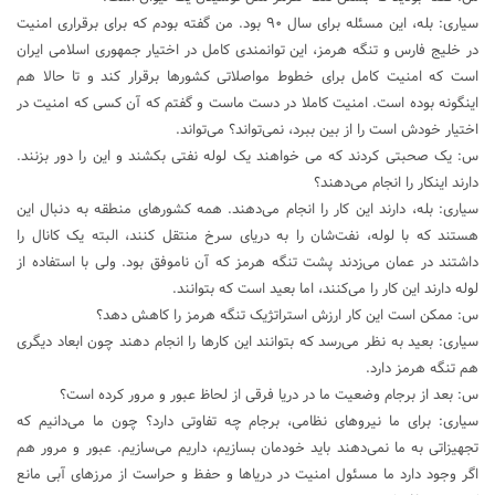
سیاری: بله، این مسئله برای سال ۹۰ بود. من گفته بودم که برای برقراری امنیت
در خلیج فارس و تنگه هرمز، این توانمندی کامل در اختیار جمهوری اسلامی ایران
است که امنیت کامل برای خطوط مواصلاتی کشورها برقرار کند و تا حالا هم
اینگونه بوده است. امنیت کاملا در دست ماست و گفتم که آن کسی که امنیت در
اختیار خودش است را از بین ببرد، نمی‌تواند؟ می‌تواند.
س: یک صحبتی کردند که می خواهند یک لوله نفتی بکشند و این را دور بزنند.
دارند اینکار را انجام می‌دهند؟
سیاری: بله، دارند این کار را انجام می‌دهند. همه کشورهای منطقه به دنبال این
هستند که با لوله، نفت‌شان را به دریای سرخ منتقل کنند، البته یک کانال را
داشتند در عمان می‌زدند پشت تنگه هرمز که آن ناموفق بود. ولی با استفاده از
لوله دارند این کار را می‌کنند، اما بعید است که بتوانند.
س: ممکن است این کار ارزش استراتژیک تنگه هرمز را کاهش دهد؟
سیاری: بعید به نظر می‌رسد که بتوانند این کارها را انجام دهند چون ابعاد دیگری
هم تنگه هرمز دارد.
س: بعد از برجام وضعیت ما در دریا فرقی از لحاظ عبور و مرور کرده است؟
سیاری: برای ما نیروهای نظامی، برجام چه تفاوتی دارد؟ چون ما می‌دانیم که
تجهیزاتی به ما نمی‌دهند باید خودمان بسازیم، داریم می‌سازیم. عبور و مرور هم
اگر وجود دارد ما مسئول امنیت در دریاها و حفظ و حراست از مرزهای آبی مانع