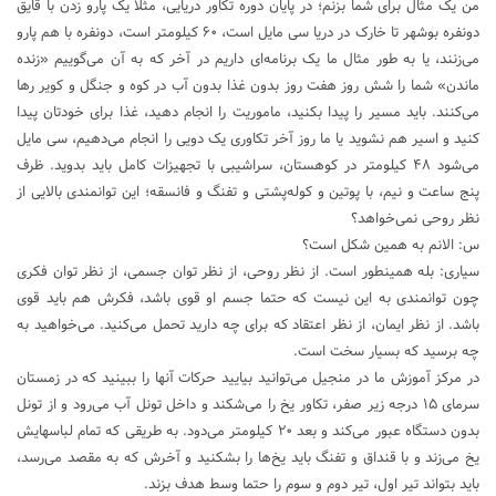
من یک مثال برای شما بزنم؛ در پایان دوره تکاور دریایی، مثلا یک پارو زدن با قایق
دونفره بوشهر تا خارک در دریا سی مایل است، ۶۰ کیلومتر است، دونفره با هم پارو
می‌زنند، یا به طور مثال ما یک برنامه‌ای داریم در آخر که به آن می‌گوییم «زنده
ماندن» شما را شش روز هفت روز بدون غذا بدون آب در کوه و جنگل و کویر رها
می‌کنند. باید مسیر را پیدا بکنید، ماموریت را انجام دهید، غذا برای خودتان پیدا
کنید و اسیر هم نشوید یا ما روز آخر تکاوری یک دویی را انجام می‌دهیم، سی مایل
می‌شود ۴۸ کیلومتر در کوهستان، سراشیبی با تجهیزات کامل باید بدوید. ظرف
پنج ساعت و نیم، با پوتین و کوله‌پشتی و تفنگ و فانسقه؛ این توانمندی بالایی از
نظر روحی نمی‌خواهد؟
س: الانم به همین شکل است؟
سیاری: بله همینطور است. از نظر روحی، از نظر توان جسمی، از نظر توان فکری
چون توانمندی به این نیست که حتما جسم او قوی باشد، فکرش هم باید قوی
باشد. از نظر ایمان، از نظر اعتقاد که برای چه دارید تحمل می‌کنید. می‌خواهید به
چه برسید که بسیار سخت است.
در مرکز آموزش ما در منجیل می‌توانید بیایید حرکات آنها را ببینید که در زمستان
سرمای ۱۵ درجه زیر صفر، تکاور یخ را می‌شکند و داخل تونل آب می‌رود و از تونل
بدون دستگاه عبور می‌کند و بعد ۲۰ کیلومتر می‌دود. به طریقی که تمام لباسهایش
یخ می‌زند و با قنداق و تفنگ باید یخ‌ها را بشکنید و آخرش که به مقصد می‌رسد،
باید بتواند تیر اول، تیر دوم و سوم را حتما وسط هدف بزند.