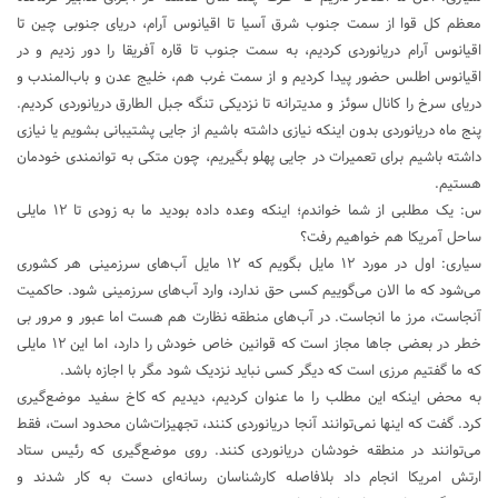
معظم کل قوا از سمت جنوب شرق آسیا تا اقیانوس آرام، دریای جنوبی چین تا
اقیانوس آرام دریانوردی کردیم، به سمت جنوب تا قاره آفریقا را دور زدیم و در
اقیانوس اطلس حضور پیدا کردیم و از سمت غرب هم، خلیج عدن و باب‌المندب و
دریای سرخ را کانال سوئز و مدیترانه تا نزدیکی تنگه جبل الطارق دریانوردی کردیم.
پنج ماه دریانوردی بدون اینکه نیازی داشته باشیم از جایی پشتیبانی بشویم یا نیازی
داشته باشیم برای تعمیرات در جایی پهلو بگیریم، چون متکی به توانمندی خودمان
هستیم.
س: یک مطلبی از شما خواندم؛ اینکه وعده داده بودید ما به زودی تا ۱۲ مایلی
ساحل آمریکا هم خواهیم رفت؟
سیاری: اول در مورد ۱۲ مایل بگویم که ۱۲ مایل آب‌های سرزمینی هر کشوری
می‌شود که ما الان می‌گوییم کسی حق ندارد، وارد آب‌های سرزمینی شود. حاکمیت
آنجاست، مرز ما انجاست. در آب‌های منطقه نظارت هم هست اما عبور و مرور بی
خطر در بعضی جاها مجاز است که قوانین خاص خودش را دارد، اما این ۱۲ مایلی
که ما گفتیم مرزی است که دیگر کسی نباید نزدیک شود مگر با اجازه باشد.
به محض اینکه این مطلب را ما عنوان کردیم، دیدیم که کاخ سفید موضع‌گیری
کرد. گفت که اینها نمی‌توانند آنجا دریانوردی کنند، تجهیزات‌شان محدود است، فقط
می‌توانند در منطقه خودشان دریانوردی کنند. روی موضع‌گیری که رئیس ستاد
ارتش امریکا انجام داد بلافاصله کارشناسان رسانه‌ای دست به کار شدند و