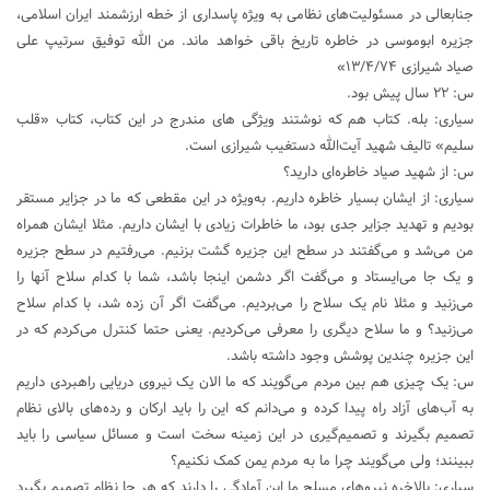
جنابعالی در مسئولیت‌های نظامی به ویژه پاسداری از خطه ارزشمند ایران اسلامی،
جزیره ابوموسی در خاطره تاریخ باقی خواهد ماند. من الله توفیق سرتیپ علی
صیاد شیرازی ۱۳/۴/۷۴»
س: ۲۲ سال پیش بود.
سیاری: بله. کتاب هم که نوشتند ویژگی های مندرج در این کتاب، کتاب «قلب
سلیم» تالیف شهید آیت‌الله دستغیب شیرازی است.
س: از شهید صیاد خاطره‌ای دارید؟
سیاری: از ایشان بسیار خاطره داریم. به‌ویژه در این مقطعی که ما در جزایر مستقر
بودیم و تهدید جزایر جدی بود، ما خاطرات زیادی با ایشان داریم. مثلا ایشان همراه
من می‌شد و می‌گفتند در سطح این جزیره گشت بزنیم. می‌رفتیم در سطح جزیره
و یک جا می‌ایستاد و می‌گفت اگر دشمن اینجا باشد، شما با کدام سلاح آنها را
می‌زنید و مثلا نام یک سلاح را می‌بردیم. می‌گفت اگر آن زده شد، با کدام سلاح
می‌زنید؟ و ما سلاح دیگری را معرفی می‌کردیم. یعنی حتما کنترل می‌کردم که در
این جزیره چندین پوشش وجود داشته باشد.
س: یک چیزی هم بین مردم می‌گویند که ما الان یک نیروی دریایی راهبردی داریم
به آب‌های آزاد راه پیدا کرده و می‌دانم که این را باید ارکان و رده‌های بالای نظام
تصمیم بگیرند و تصمیم‌گیری در این زمینه سخت است و مسائل سیاسی را باید
ببینند؛ ولی می‌گویند چرا ما به مردم یمن کمک نکنیم؟
سیاری: بالاخره نیروهای مسلح ما این آمادگی را دارند که هر جا نظام تصمیم بگیرد