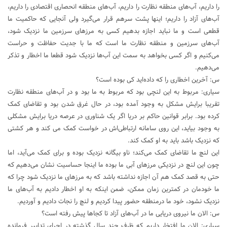
را داریم، آب‌های منطقه نظارت را داریم، آب‌های منطقه انحصاری اقتصادی را داریم،
آب‌های آزاد را داریم؛ اینها پشت سرهم قرار می‌گیرد ولی آنجایی که حاکمیت ما
قطعی است و ما نباید اجازه بدهیم کسی به مرزهای سرزمین ما نزدیک شود،
آب‌های سرزمین و منطقه نظارت ما است که ما با جدیت حفاظت و حراست
می‌کنیم و اگر کسی بخواهد به سمت این آب‌ها نزدیک شود قطعا ما اخطار و تذکر
می‌دهیم.
س: آخرین اخطاری را که داده‌اید کی بوده است؟
سیاری: مربوط به این لنچی بود که مربوط به ما بود و در آب‌های منطقه نظارت
تقریبا برایش مشکل به وجود آمده بود، در حال غرق شدن بود و تقاضای کمک
کرده بود. برابر قوانین حاکم بر دریا اگر یک شناوری در عرصه دریا برایش مشکلی
به وجود بیاید، این روی سامانه ارتباطی‌اش در خواست کمک می کند و هر کشتی
که نزدیک باشد باید به او کمک کند.
این لنچ ما تقاضای کمک می‌کند؛ ناو بیگانه نزدیک بوده و برای کمک می‌آید، اما
چون این لنچ در نزدیکی مرزهای آبی ما بوده ما اینجا حساسیت نشان می‌دهیم که
حتی به قصد کمک هم آن اجازه نداشته باشد که به مرزهای ما نزدیک شود چرا که
ما خودمان در کمترین زمان ممکن، ضمن اینکه به او اخطار دادیم به آب‌های ما
نزدیک نشود، خود ما درمنطقه حضور پیدا کردیم و لنچ را نجات دادیم و آوردیم.
س: الان ما نیروی دریایی ما در آب‌های آزاد تا کجاها پیش رفته است؟
سیاری: الان ما افتخار داریم که ظرف چند سال گذشته در اجرای تدابیر فرمانده