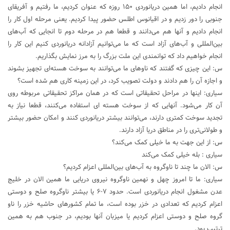
انجام دادیم، اما همین دریانوردی ۱۵۰ روزه که عنوان کردیم، ما رفتیم و آفریقای
جنوبی را دور زدیم و در اقیانوس اطلس حضور پیدا کردیم. یعنی مرحله اول کار را
انجام دادیم و آنها هم می‌دانند و قطعا هم در مرحله دوم تا انجایی که آب‌های
بین‌المللی و آب‌های آزاد است که ما می‌توانیم آزادانه دریانوردی کنیم این کار را
انجام خواهیم داد که توانمندی این ملت بزرگ را به مرز نمایش بگذاریم.
س: این چیزی که گفتند که ناوهای ما می‌توانند به سوخت هسته‌ای تجهیز بشوند
و اجازه آن را هم دادند و دولت تصویب کرد، در این زمینه کاری هم شده است؟
سیاری:‌ اینها در مراحل تحقیقاتی است که در همان مراکز تحقیقاتی مربوطه روی
آن کار می‌شود. آنهایی که از سوخت هسته ای استفاده می‌کنند، قطعا نیاز به
تجدید سوخت کمتری دارند، می‌توانند بیشتر دریانوردی کنند و امکان حضور بیشتر
و طولانی‌تری را در مناطق دریا آزاد دارند.
س: از این جهت به ما خیلی کمک می‌کند؟
سیاری : بله خیلی کمک می‌کند
س: الان ما چند تا ناوگروه به آب‌های بین‌المللی اعزام کردیم؟
سیاری: ما تا امروز چهل و نهمین ناوگروه نیروی دریایی ما همین الان در خلیج
عدن مشغول انجام دریانوردی است. حدود ۷-۶ یا بیشتر ناوگروه صلح و دوستی
اعزام کردیم که تعدادی در خزر بوده است، ما تمام کشورهای حاشیه خزر را ناو
گروه صلح و دوستی اعزام کردیم یا میزبان آنها بودیم، در جنوب هم به همین
ترتیب بود.