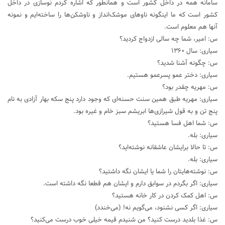
سامانه همه در داخل کشور است و همانطور که اشاره کردم نوسازی در داخل
کشور است که ما اینگونه ناوهای موشک‌انداز و ناوشکن‌ها را ساخته‌ایم و نمونه
آنها هم معلوم است.
س: امیر، شما چه سالی ازدواج کردید؟
سیاری: سال ۱۳۶۰
س: چگونه آشنا شدید؟
سیاری: دختر عمو پسرعمو هستیم.
س: مهریه چقدر بود؟
سیاری: مهریه طبق همین سنت حسنه‌ای که وجود دارد پنج سکه بهار آزادی به نام
پنج تن و به قول شیرازی‌ها ابریشم سبز خام و غیره بود.
س: شما اهل فسا هستید؟
سیاری: بله.
س: تا حالا برایشان عاشقانه نوشته‌اید؟
سیاری: بله.
س: نوشته‌هایتان را شما یا ایشان نگه داشتید؟
سیاری: اگر بگردم در سوابق دارم و ایشان هم قطعا نگه داشته است.
س: اهل کمک کردن در کار خانه هستید؟
سیاری: اگر کسی نشنود، می‌گویم نه! (می‌خندد)
س: غذا بلدید درست کنید؟ من شنیدم قیمه خیلی خوب درست می‌کنید؟