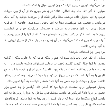
س: می‌گویند نیروی دریایی ظرف ۶۸ روز نیروی عراق را شکست داد.
سیاری: ۷ آذر ۵۹؛ حالا چه اتفاقی افتاد؟ عراق هر چیزی که از آن از بین میرفت
دوباره به انها تحویل داده می‌شد. مثلا وقتی تانک او را می‌زدند دوباره به آنها تانک
می‌دادند و بعضی هم می‌گفتند دوتا به انها تحویل می‌دهند. خلاصه از هرگونه
وسایل رزمی به آنها مجدد داده می‌شد و جدیدش ‌می‌کردند چون می‌خواستند
پیروز شود .شما فکر می‌کنید وقتی ما ناوهای موشک انداز انها را از بین بردیم به
آنها دوباره تحویل ندادند؟ می‌گویند در آن زمان دو میلیارد دلار از طریق اروپایی ها
به آنها جنس دادند.
س: پس چرا استفاده نکردند؟
سیاری: از یک جایی باید وارد شود آن هم از تنگه هرمز که ما جلوی تنگه را گرفته
بودیم اما انها چکار کردند گفتند تجهیزات دریایی نمی‌تواند داشته باشد، دریا را به
وسیله هوا می پوشانیم. امدند در یک پیوند نامبارک بین شرق و غرب، بالگرد سوپر
فلرون را به آنها دادند که در دریا پرواز می‌کرد و با موشک می‌زد. چه کسانی به انها
دادند؟ میراژ و موشک را چه کسی به آنها داد؟ همه را فرانسه به آنها تحویل داد.
وسایل شیمیایی برای استفاده در دریا بود که آلمان داد. آواکس را چه کسی برای
حضور در دریا داد؟ امریکایی‌ها دادند. موشک‌های ساحل به دریا را روس‌ها به آنها
دادند. انواع میگ‌ها برای دریا که پرواز کنند را روس‌ها به آنها دادند. فرودگاه‌های
حاشیه خلیج فارس را چه کسی به انها داد؟ کشورهای همسایه دادند که او بتواند