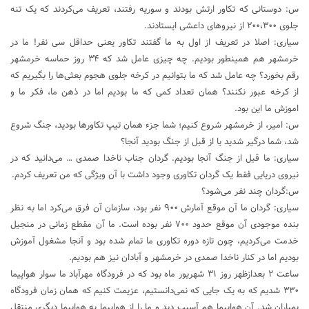
س: دوستانی که تکاور ارتش بودند و سوریه رفتند، تعریف می‌کردند که یک تنه
جلوی ۲۰۰،۳۰۰ از نیروهای داعشی ایستادند.
سیاری: اصلا در تعریف از اول به ما گفتند تکاور یعنی حداقل سی نفر! ما در
خرمشهر هم همینطور بودیم. چه چیزی عامل شد که ۳۴ روز حماسه خرمشهر
رقم بخورد؟ چه عامل شد که ما بتوانیم در کرخه جلوی هجوم بعثی‌ها را بگیریم که
از کرخه عبور نکنند؟ همان تعداد کمی که ما بودیم اما در ذهن ما، فکر ما و
اموزش ما این بود.
س: امیر، از خرمشهر شروع کنیم؛ شما جزء همان تیپ تکاورها بودید، جنگ شروع
شد، شما درگیر شدید یا از قبل از جنگ بودید آنجا؟
سیاری: ما قبل از جنگ آنجا بودیم. گردان جناب ناخدا صمدی … می‌دانید که در
نیروی دریایی فقط یک گردان تکاوری وجود داشت با آن ویژگی که من تعریف کردم.
س:گردان چند نفر می‌شود؟
سیاری: گردان ما آن موقع آمارش ۹۰۰ نفر بود، سازمان آن فرق ‌می‌کرد اما به نظر
بنده موجودی آن موقع حدود ۷۰۰ نفر بوده است. ما آن مقطع زمانی در منجیل
خدمت می‌کردیم، چون تازه دوره تکاوری ما تمام شده بود و آنجا مشغول آموزش
بودیم اما در کنار ناخدا صمدی در خرمشهر و آبادان نیز هم بودیم.
ساعت ۲ بعدازظهر روز ۳۱ شهریور ماه بود که در فرودگاه مهرآباد ما سوار هواپیما
۳۳۰ شدیم که به یک جایی که نمی‌دانستیم، عزیمت کنیم که همان زمان فرودگاه
بمباران شد. آن هواپیما هم آسیب دید و ما را از هواپیما به هواپیما دیگری منتقل