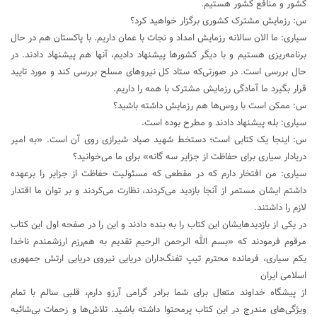
کشور و منافع کشور هستیم.
س: رزمایش مشترک کشوری برگزار خواهید کرد؟
سیاری: ما الان سالانه رزمایش امداد و نجات با عمان داریم. با پاکستان هم در حال
برنامه‌ریزی هستیم و با دیگر کشورها پیشنهاد دادیم، آنها هم پیشنهاد دادند. در
حال بررسی است. در صورتی‌که ستاد کل نیروهای مسلح بررسی کند و مورد تایید
قرار بگیرد ما آمادگی رزمایش مشترک با همه را داریم.
س: ممکن است با روس‌ها هم رزمایش داشته باشید؟
سیاری: بله پیشنهاد دادند و مطرح بوده است.
س: اینجا یک کتابی است؛ دستخط شهید صیاد شیرازی روی آن است. «به امیر
دریادار سیاری برای حفاظت از جزایر سه گانه» برای ما می‌خوانید؟
سیاری: من افتخار دارم که در مقطعی که مسئولیت حفاظت از جزایر را برعهده
داشتم ایشان مستمر از آنجا بازدید می‌کردند، نظارت می‌کردند و بر توان ما اقتدار
لازم را داشتند.
در یکی از بازدیدهایشان این کتاب را به بنده دادند و این را در صفحه اول این کتاب
مرقوم فرمودند که «بسم الله الرحمن الرحیم تقدیم به هم‌رزم ارزشمندم ناخدا
یکم سیاری، فرمانده محترم تیپ تفنگ‌داران دریایی نیروی دریایی ارتش جمهوری
اسلامی ایران
از پیشگاه خداوند متعال برای شما برادر گرامی آرزو دارم، قلبی سالم با تمام
ویژگی‌های مندرج در این کتاب پرمحتوا داشته باشید. تلاش‌ها و زحمات بی‌شائبه