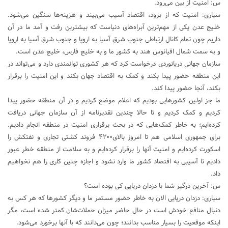
س: امنیت از بین می‌رود.
سیاری: امنیت که از برود، اقتصاد آسیب می‌بیند و هزینه‌ها سنگین می‌شود.
خلیج عدن یکی از مهم‌ترین آبراه‌های دنیاست که بیشترین رفت ‌و آمد ما در آن
داریم چون تمام کانال ارتباطی جنوب شرق آسیا به اروپا و جنوب شرق آسیا به اروپا
و به سمت شمال اقیانوس هند به کشور ما و به خلیج فارس، خلیج عدن است.
سازمان جهانی دریانوردی درخواست کرد که هر کشوری توانمندی دارد و می‌تواند در
این منطقه حضور پیدا بکند و کمک به اقتصاد جهان بکند و این امنیت را برقرار
بکند، آنجا حضور پیدا کند.
ما جز اولین کشورهایی بودیم که اعلام موضع کردیم و در آن منطقه حضور پیدا
کردیم و کمک کردیم و تا حالا چندین تقدیرنامه از آن سازمان جهانی دریافت
کرده‌ایم؛ به خاطر کمک‌هایی که در بحث برقراری امنیت در منطقه انجام دادیم.
برای جمهوری اسلامی هم تا امروز بالای۴۲۰۰ فروند کشتی تجاری و نفتکش را
اسکورت کرده‌ایم و امنیت آنها را برقرار کرده‌ایم و به سلامت از منطقه خطر عبور
دادیم تا آسیبی به اقتصاد کشور ما وارد نشود و اجازه چنین کاری را هم نخواهیم
داد.
س: آخرین درگیر شما با دزدان دریایی کی بوده است؟
سیاری: دزدان دریایی الان به خاطر حضور مستمر ما و دیگر کشورها که هر کس به
دنبال منافع خودش است در حال حاضر میزان حملات‌شان کمتر شده است، مگر
اینکه موقعیت را بسیار مناسب بدانند؛ چون می‌دانند که با آنها برخورد می‌شود.