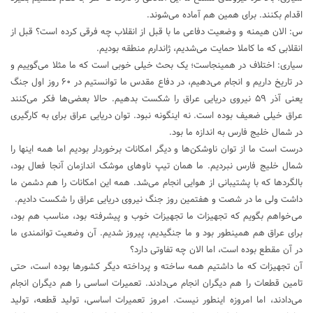
اقدام بکنند. برای همین هم آماده می‌شوند.
س: الان هیمنه و وضعیت دفاعی ما با قبل از انقلاب چه فرقی کرده است؟ قبل از
انقلابی که ما کاملا حمایت می‌شدیم، ژاندارم منطقه بودیم.
سیاری: اختلاف در همینجاست؛ یک بحث خیلی خوبی است که ما مثلا می‌گوییم و
در تاریخ داریم و انجام می‌دهیم، در دفاع مقدس ما توانستیم در ۶۰ روز اول جنگ
یعنی آذر ۵۹ نیروی دریایی عراق را شکست بدهیم. حالا بعضی‌ها فکر می‌کنند
عراق خیلی ضعیف بوده است. نه اینگونه نبود. توان دریایی عراق برای به کارگیری
در شمال خلیج فارس به اندازه ما بود.
درست است ما از توان ناوشکن‌ها و دیگر امکانات برخوردار بودیم اما همه اینها را
شمال خلیج فارس نبردیم. ما همان تیپ ناوهای موشک اندازمان آنجا فعال بود،
بالگردها که با پشتیبانی از هوایی انجام می‌شد. همه این امکانات را هم دشمن ما
داشت ولی ما در شصت و هفتمین روز جنگ نیروی دریایی عراق را شکست دادیم.
می‌خواهم بگویم که تجهیزات ما تجهیزات خوب و پیشرفته بود، مناسب هم بود،
برای عراق هم همینطور بود و ما جنگیدیم، پیروز شدیم. آن وضعیت توانمندی ما
در آن مقطع بوده است، اما الان چه تفاوتی دارد؟
آن تجهیزات که ما داشتیم همه ساخته و پرداخته دیگر کشورها بوده است، حتی
تامین قطعات را هم دیگران انجام می‌دادند. تعمیرات اساسی را هم دیگران انجام
می‌دادند، اما امروزه اینطور نیست. امروز تعمیرات اساسی، تولید قطعه، تولید