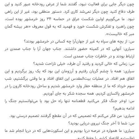
چون دیگر جایی برای فعالیت نبود، گفتند شما از عرض رودخانه عبور کنید و این
طرف دفاع کنید چون دیگر نمی‌شد کاری کرد. دستور منطقی بود، غیر از این راهی
نبود. ما می‌گوییم اولین شکست عراق در حماسه ۳۴ روز خرمشهر بوده است،
چون راهبرد و تفکرش شکست خورد و فهمید که به قول معروف «هر بیشه گمان
مبر که خالیست».
س: از بچه های سپاه به غیر از جهان‌آرا چه کسانی در خرمشهر بودند؟
سیاری: آنهایی که در کمیته حضور داشتند. جناب جهان آرا با جناب صمدی در
ارتباط بودند و در خاطرات جناب صمدی است.
س: زمانی که خالی کردید و رفتید آن طرف، خیلی ناراحت شدید؟
سیاری: همه با چشم گریان رفتیم و آرزومان این بود که یک روز برگردیم و این
اتفاق هم افتاد. در عملیات بیت‌المقدس این اتفاق افتاد و ما وقتی برگشتیم، شب
سوم خرداد که ما از منطقه حفار وارد خرمشهر شدیم و ساحل رودخانه کارون را در
خرمشهر پاکسازی کردیم، همه سجده شکر به جای آوردیم.
س: اوخر جنگ فکر می‌کنید قطعنامه تنها راه حل بود یا می‌توانستیم جنگ را
ادامه بدهیم؟
سیاری: من فکر می‌کنم که تصمیمی که در آن مقطع گرفتند تصمیم درستی بود.
س: شما تا آخر جنگ نیروی دریایی بودید؟
سیاری: ما همواره در عرصه دریا بودیم و این اسکورت‌هایی که در دریا انجام شد ما
توانستیم اقتصاد کشور را حفظ کنیم.