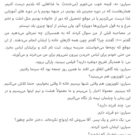
سیاری: نه، قیمه خوب می‌خورم (می‌خندد). ما غذاهایی که بلدیم درست کنیم،
همان‌هاست که در دوره مجردی بلد بودیم، در جبهه بودیم یا در دوره های آموزشی
غذا درست می‌کردیم یا در موقع تحصیل که دور از خانواده بودیم مثل املت و تخم
مرغ و به قول شیرازی‌ها دوپیازه آلو، ولی بیشتر از اینها چیزی بلد نیستم.
در مصاحبه قبلی از من سوال کردند که به همسرتان چه نمره‌ای می‌دهید من
گفتم ۱۰۰؛ گفتند چرا؟ گفتم چون همه کارهای خانه را ایشان انجام می‌دهند. از ان
موقع که بچه‌ها می‌خواستند مدرسه بروند، ثبت نام کند و برایشان لباس بخرد.
من حتی خودم برای لباس خریدن بیرون نمی‌روم برای من می‌خرند و می‌آورند.
س: با همدیگر تفریح دونفره دارید؟ فیلمی ببینید، پارکی بروید.
سیاری: بله گاهی اتفاق می افتد ما همین روز جمعه بود که سینما رفتیم.
س: تلویزیون هم می‌بینید؟
سیاری: تلویزیون هم وقتی شبها برسیم خانه تا وقتی بخوابیم، حتما تلاش می‌کنیم
که ببینیم. معمولا اخبار را می‌بینم و ما معمولاً هشت و نیم اینها می‌رسیم و در
این زمان با چشمان نیمه باز نگاه می‌کنیم.
س: چند فرزند دارید؟
سیاری: دو فرزند دارم.
س: یک دختر و یک پسر. آقا سروش که ازدواج نکرده‌اند. دختر خانم چطور؟
سیاری: ایشان نامزد کردند.
س: پس نوه دار که نشدید؟