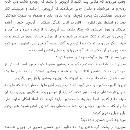
وقتی می‌روند که مکانی پیدا کنند تا آرپیچی را بزنند که روبه‌رو باشد، وارد خانه
روبه‌رو ما می‌شوند و دنبال جایی می‌گردند که آرپیچی را بزنند و می‌بینند کنار
سرویس بهداشتی یک پنجره کوچک رو به بیرون دارد و معمولا به صورت هواکش
بود. ناو استوار علی نظری – الان در انزلی زندگی میکند – آرپیچی خود را آماده
می‌کند و هول می‌شود که چکار بکند، سر آرپیچی را از پنجره بیرون می‌آورد و
آرپیچی را می‌زند و تانک منهدم می‌شود و ما از عرض خیابان عبور می‌کنیم و به
طرف دیگر می‌رویم. نجات پیدا کردیم و آتش عقبه آرپیچی علی نظری را سوزانده
بود، چون در آن مکان بسته آرپیچی را زد و خیلی ایشان آسیب دید.
س: بعد از ۳۴ روز چگونه خرمشهر سقوط کرد؟
سیاری: ما علاقه‌مند نیستیم بگوییم خرمشهر سقوط کرد؛ چون فقط قسمتی از
خرمشهر دست دشمن افتاده بود و همه خرمشهر نیفتاد، و بعد هم ما یک
عقب‌نشینی انجام دادیم به امید این‌که یک روزی خرمشهر را باز پس بگیریم.
این را آقای صمدی خوب می‌گوید که شب چهارم آبان ما را احضار کردند که ما را به
عنوان فرماندهان جزء دستور دادند که باید از عرض رودخانه کارون برویم، باید آن
طرف دفاع کنیم. آنجا خیلی‌ها با صمدی مبارزه کردند که اصلا امکان ندارد. علی
رغم اینکه ما همین خیابان لب شط دست‌مان بود که زیر آتش شدید هم بودیم
ولی خیلی دعوی کردند.
س: چه کسی دستور داده بود؟
سیاری: از پشت فرماندهی بود. به نظرم امیر حسنی صدری در جریان هستند