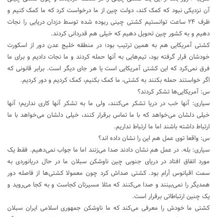
آن نزدیکی نبود که کمک کند، دولت چین از ما درخواست کرد که ما کمک کنیم و
ظرف ۲۴ ساعت توانستیم کشتی چینی ربوده شده توسط دزدان دریایی را نجات
دهیم و به کشور چین تحویل دهیم که خیلی هم قدردانی کردند.
کشتی آمریکایی هم به همین ترتیب بود؛ در منطقه خلیج عدن دور از اسکورت
خودشان قرار گرفته بود، تیم‌هایی به آنها حمله کردند و ما نجات دادیم و برای ما
فرق نمی‌کرد که این کشتی آمریکایی است یا هر جای دیگر است. برابر قانونی که
اگر خواستند حمله بکنند به کشتی، ما کمک بکنیم، کمک کردیم و دور کردیم.
س: آمریکایی‌ها تشکر کردند؟
سیاری: آنها خب در دریا تشکر می‌کنند، ولی ما به تشکر آنها کاری نداریم؛ آنها
خیلی دلشان می‌خواهد که با ما تماس برقرار کنند، خیلی دلشان می‌خواهد با ما
ارتباط داشته باشند اما ما ارتباط نداریم.
س: واقعا توی عمل هم این را نشان داده اند؟
سیاری: بله. در عمل هم نشان دادند صدا می‌زنند اما ما جواب نمی‌دهیم. فقط یک
مورد اتفاق افتاد در دریای جنوبی چین ناوشکن سبلان ما در حال دریانوردی به
سمت اقیانوس آرام بود. کشتی صداش کرد چون معمولا کشتی‌ها از فاصله دور
همدیگر را نمی‌بینند و صدا می‌کنند که مثلا مسیرتان کجاست و به کجا می‌روید و
یک چنین ارتباطاتی برقرار است.
کشتی ما خودش را معرفی می‌کند که ما ناوشکن جمهوری اسلامی ایران سبلان