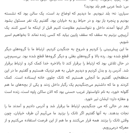
س: شما عربی هم بلد بودید؟
سیاری: نه؛ بلد نبودیم. ما دیدیم که اوضاع بد است، یک سالن بود که نشسته
بودیم و پنجره باز بود و در حیاط رو به خیابان بود. گفتیم یک نفر مسئول بشود
اگر اینها آمدند داخل و نتوانستیم مقاومت کنیم قبل از اینکه ما اسیر کنند یک
آرپیچی بزنیم به سقف که سقف پایین بیاید که کسی زنده نماند تا بخواهیم اسیر
شویم.
ما این پیش‌بینی را کردیم و شروع به جنگیدن کردیم. ارتباط ما با گروه‌های دیگر
قطع شده بود. رده بالا و گروه‌های بغلی و دیگر گروه‌ها قطع شده بود. بی‌سیم‌چی
در حال تلاش بود که ارتباط را برقرار کند تا بالاخره خدا کمک کرد و ارتباط برقرار
شد. آدرس رد و بدل کردیم و دیدیم خیلی به هم نزدیک هستیم و گفتیم ما در این
منطقه‌ایم، گفتیم ما آنجایی هستیم که تانک جلوی خانه ایستاده است. کمک
کردند و ما که داشتیم می‌جنگیدیم یک رگبار داخل زدند و یکی از بچه‌های ما هم
گلوله خورد، به نام ناواستوار غریب حسنی بود که الان ساکن پاوه است، زنده است
و مغازه دارد؛ ایشان تیر خورد.
بعد در حالی که می جنگیدیم، ارتباط ما برقرار شد و آدرس دادیم و آمدند ما را
نجات بدهند. به آنها گفتیم اگر تانک را بزنید ما می‌آییم آن طرف خیابان، چون
وقتی تانک را بزنند همه فرار می‌کنند و ما هم از این فرصت استفاده می‌کنیم و از
معرکه درمی‌رویم.