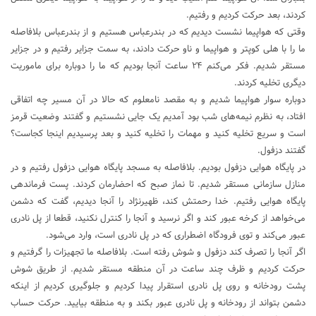
کردند، بعد حرکت کردیم و رفتیم.
وقتی که هواپیما نشست دیدیم که در بندرعباس هستیم و از بندرعباس بلافاصله
ما را با هلی کوپتر و هواپیما و ناو حرکت دادند، به سمت جزایر رفتیم و در جزایر
مستقر شدیم. فکر می‌کنم ۲۴ ساعت آنجا بودیم که ما را دوباره برای ماموریت
دیگری تخلیه کردند.
دوباره سوار هواپیما شدیم و به مقصد نامعلوم که حالا در آن مسیر چه اتفاقی
افتاد، به نظرم نیمه‌های شب بود آمدیم یک جایی نشستیم و گفتند وضعیت قرمز
است و سریع تخلیه کنید و مهمات را تخلیه کنید و بعد پرسیدیم اینجا کجاست؟
گفتند دزفول.
در پایگاه هوایی دزفول بودیم. بلافاصله به مسجد پایگاه هوایی دزفول رفتیم و در
منازل سازمانی مستقر شدیم. تا نماز صبح که احضارمان کردند. پست فرماندهی
پایگاه هوایی رفتیم. خدا رحمتش کند، ظهیرنژاد را آنجا دیدیم، گفت که دشمن
می‌خواهد از کرخه عبور کند و اگر نرسید و آنجا را کنترل نکنید، قطعا از پل نادری
عبور می‌کند و توی فرودگاه اضطراری که در پل نادری است، وارد می‌شود.
اگر آنجا را تصرف کند دزفول و شوش رفته است. بلافاصله ما تجهیزات را گرفتیم و
حرکت کردیم و ظرف چند ساعت در آن منطقه مستقر شدیم. از طریق شوش
پشت رودخانه و روی پل نادری استقرار پیدا کردیم و جلوگیری کردیم از اینکه
دشمن بتواند از رودخانه و پل نادری عبور بکند و به منطقه بیایید. حرکت حساب