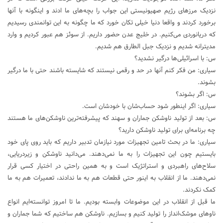
نزدیک مرزهای رژیم صهیونیستی این جواب را بچه‌های ما ادند و اینگونه با آنها
برخورد کردند و واقعا دنیا خیلی تکان خورد که ما چگونه به این توانمندی رسیدیم
که دریانوردی می‌کنیم. در خلیج عدن حضور داریم. از سوئز هم عبور کردیم و وارد
مدیترانه شدیم و نزدیک جبل الطارق هم شدیم.
س: با اسرائیلی‌ها درگیر نشدید؟
سیاری: من فکر کنم آنها در حد و رقمی نیستند که شایسته باشند حتی با ما درگیر
بشوند.
س: اگر بشوند؟
سیاری: اگر اینطور شود حساب‌شان با خودشان است.
س: بعد از تولید ناوشکن جماران و سهند که پیشرفته‌ترین ناوشکن‌های ما هستند
چه برنامه‌ای برای تولید ناوشکن دارید؟
سیاری: ما در بحث تامین تجهیزات مورد نیازمان تدبیر داریم که باید روی پای خود
بایستیم چون این تجهیزات را به ما نمی‌دهند. می‌دانید ناوشکن و زیردریایی،
سلاح‌های راهبردی و استراتژیک است و به همین راحتی در اختیار کسی قرار
نمی‌دهند. ما از انقلاب به اینور حتی قطعات هم به ما ندادند، تعمیرات هم به ما
کمک نکردند.
ما قبل از انقلاب در این موضوعات وابسته بودیم. ما تا امروز توانسته‌ایم انواع
ناوهای موشک‌انداز را تولید کنیم و بسازیم. ناوشکن هم ساختیم که شما جماران و