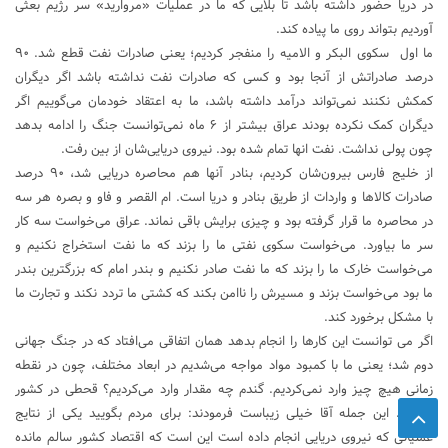
در دریا حضور داشته باشد تا بلایی که ما در عملیات «مروارید» سر رژیم بعثی
آوردیم بتواند روی ما پیاده کند.
ما اول سکوی البکر و الامیه را منفجر کردیم؛ یعنی صادرات نفت قطع شد. ۹۰
درصد صادراتش از آنجا بود و کسی که صادرات نفت نداشته باشد اگر دیگران
کمکش نکنند نمی‌تواند درآمد داشته باشد، ما به اعتقاد خودمان می‌گوییم اگر
دیگران کمک نکرده بودند عراق بیشتر از ۶ ماه نمی‌توانست جنگ را ادامه بدهد
چون پولی نداشت. نفت انها تمام شده بود. نیروی دریایی‌شان از بین رفت.
از خلیج فارس بیرون‌شان کردیم، بنادر آنها هم محاصره دریایی شد، ۹۰ درصد
صادرات کالاها و واردات از طریق بنادر و دریا است. ام القصر و فاو و بصره هر سه
در محاصره ما قرار گرفته بود و چیزی برایش باقی نماند. عراق می‌خواست سه کار
سر ما بیاورد. می‌خواست سکوی نفتی ما را بزند که ما نفت استخراج نکنیم و
می‌خواست خارک ما را بزند که ما نفت صادر نکنیم و بندر امام که بزرگترین بندر
ما بود می‌خواست بزند و مسیرش را ناامن بکند که کشتی ما تردد نکند و تجارت ما
با مشکل برخورد کند.
اگر می توانست این کارها را انجام بدهد همان اتفاقی می‌افتاد که در جنگ جهانی
دوم شد؛ یعنی ما با کمبود مواد مواجه می‌شدیم در ابعاد مختلف، چون در نقطه
زمانی هیچ چیز وارد نمی‌کردیم. گندم چه مقدار وارد می‌کردیم؟ قحطی در کشور
می‌شد. این جمله آقا خیلی زیباست فرمودند: برای مردم بگویید یکی از نتایج
عملیاتی که نیروی دریایی انجام داده است این است که اقتصاد کشور سالم مانده