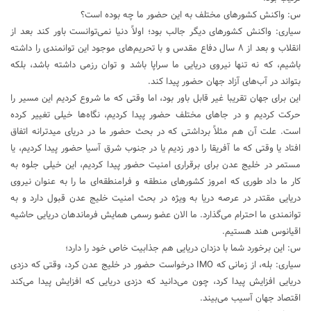
س: واکنش کشورهای مختلف به این حضور ما چه بوده است؟
سیاری: واکنش کشورهای دیگر جالب بود؛ اولاً دنیا نمی‌توانست باور کند بعد از
انقلاب و بعد از ۸ سال دفاع مقدس و با تحریم‌های موجود این توانمندی را داشته
باشیم، که نه تنها نیروی دریایی ما سراپا باشد و توان رزمی داشته باشد، بلکه
بتواند در آب‌های آزاد جهان حضور پیدا کند.
این برای جهان تقریبا غیر قابل باور بود، اما وقتی که ما شروع کردیم این مسیر را
حرکت کردیم و در جاهای مختلف حضور پیدا کردیم، نگاه‌ها خیلی تغییر کرده
است. علت آن هم مثلاً برداشتی که در بحث حضور ما در دریای میدترانه اتفاق
افتاد یا وقتی که ما آفریقا را دور زدیم یا در جنوب شرق آسیا حضور پیدا کردیم، یا
مستمر در خلیج عدن برای برقراری امنیت حضور پیدا کردیم، این خیلی جلوه به
کار ما داد طوری که امروز کشورهای منطقه و فرامنطقه‌ای ما را به عنوان نیروی
دریایی مقتدر در عرصه دریا به ویژه در بحث امنیت خلیج عدن قبول دارد و به
توانمندی ما احترام می‌گذارد. ما الان عضو رسمی همایش فرماندهان دریایی حاشیه
اقیانوس هند هستیم.
س: این برخورد شما با دزدان دریایی هم جذابیت خاص خود را دارد؛
سیاری: بله، از زمانی که IMO درخواست حضور در خلیج عدن کرد، وقتی که دزدی
دریایی افزایش پیدا کرد، چون می‌دانید که دزدی دریایی که افزایش پیدا می‌کند
اقتصاد جهان آسیب می‌بیند.