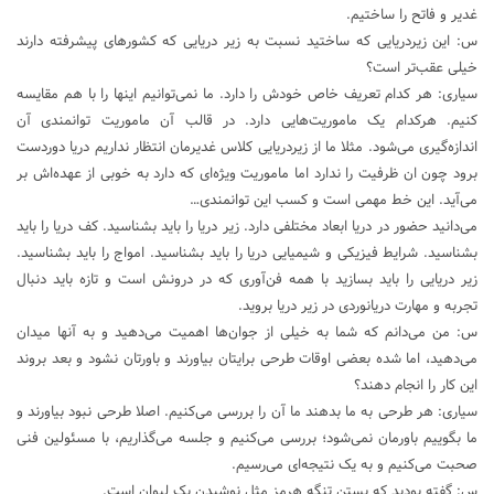
غدیر و فاتح را ساختیم.
س: این زیردریایی که ساختید نسبت به زیر دریایی که کشورهای پیشرفته دارند
خیلی عقب‌تر است؟
سیاری: هر کدام تعریف خاص خودش را دارد. ما نمی‌توانیم اینها را با هم مقایسه
کنیم. هرکدام یک ماموریت‌هایی دارد. در قالب آن ماموریت توانمندی آن
اندازه‌گیری می‌شود. مثلا ما از زیردریایی کلاس غدیرمان انتظار نداریم دریا دوردست
برود چون ان ظرفیت را ندارد اما ماموریت ویژه‌ای که دارد به خوبی از عهده‌اش بر
می‌آید. این خط مهمی است و کسب این توانمندی…
می‌دانید حضور در دریا ابعاد مختلفی دارد. زیر دریا را باید بشناسید. کف دریا را باید
بشناسید. شرایط فیزیکی و شیمیایی دریا را باید بشناسید. امواج را باید بشناسید.
زیر دریایی را باید بسازید با همه فن‌آوری که در درونش است و تازه باید دنبال
تجربه و مهارت دریانوردی در زیر دریا بروید.
س: من می‌دانم که شما به خیلی از جوان‌ها اهمیت می‌دهید و به آنها میدان
می‌دهید، اما شده بعضی اوقات طرحی برایتان بیاورند و باورتان نشود و بعد بروند
این کار را انجام دهند؟
سیاری: هر طرحی به ما بدهند ما آن را بررسی می‌کنیم. اصلا طرحی نبود بیاورند و
ما بگوییم باورمان نمی‌شود؛ بررسی می‌کنیم و جلسه می‌گذاریم، با مسئولین فنی
صحبت می‌کنیم و به یک نتیجه‌ای می‌رسیم.
س: گفته بودید که بستن تنگه هرمز مثل نوشیدن یک لیوان است.