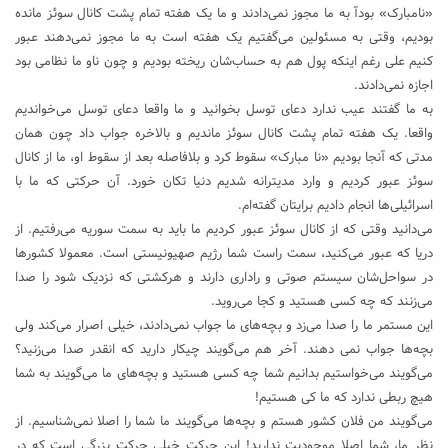
«نامبارک» بودآ به ما مجوز نمی‌دادند و ما یک هفته تمام پشت کانال سوئز مانده
بودیم، وقتی به مسئولین می‌گفتیم یک هفته است به ما مجوز نمی‌دهند عبور
کنیم علی رغم اینکه پول هم به حساب‌شان ریخته بودیم و چون ناو ما نظامی بود
اجازه نمی‌دادند.
به ما گفتند عیب ندارد دعای توسل بخوانید و ما واقعا دعای توسل می‌خواندیم
واقعا. یک هفته تمام پشت کانال سوئز ماندیم و بالاخره جواب داد چون همان
مدتی که آنجا بودیم «نا مبارک» سقوط کرد و بلافاصله بعد از سقوط او، ما از کانال
سوئز عبور کردیم و وارد مدیترانه شدیم دنیا تکان خورد. آن حرکتی که ما با
اسرائیلی‌ها انجام دادیم برایتان گفته‌ام.
می‌دانید وقتی که از کانال سوئز عبور کردیم ما باید به سمت سوریه می‌رفتیم. از
دریا که عبور می‌کنید، سمت راست شما رژیم صهیونیستی است. معمولا کشورها
در سواحل‌شان سیستم صوتی و راداری دارند و هرکشتی که نزدیک شود را صدا
می‌زنند که چه کسی هستید و کجا می‌روید.
این مستمر ما را صدا می‌زد و بچه‌های ما جواب نمی‌دادند، خیلی اصرار می‌کند ولی
بچه‌ها جواب نمی دهند. آخر هم می‌گویند چیکار دارید که انقدر صدا می‌زنید؟
می‌گویند می‌خواستیم بدانیم شما چه کسی هستید و بچه‌های ما می‌گویند به شما
هیچ ربطی ندارد که ما کی هستیم!
می‌گویند من فلان کشور هستم و بچه‌ها می‌گویند ما شما را اصلا نمی‌شناسیم. از
نظر ما، شما اصلا موجودیت ندارید! این حرکت خیلی حرکت بزرگی است که در