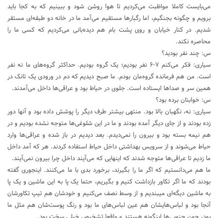
می‌بایست کاملا مواظبت می‌کردیم تا هوا روشن شود و ببینیم که به کجا باید
برویم و چگونه بجنگیم، اما رگبارها مستقیم می‌آمد ما در خانه دو طبقه‌ای مستقر
شدیم. در کنار خیابان و روی پشت بام هم دیده‌بانی می‌کردیم که کسی ما را
محاصره نکند.
س: چند نفر بودید؟
سیاری: فکر می‌کنم ۷-۶ نفر بودیم؛ یک گروه بودیم. حداکثر گروه‌های ما نه نفر
است. من هم فرمانده گروه‌مان بودم. ما صبح دیدیم که دم در ورودی یک تانک در
همین سر و صداها ایستاده است. جلوی در حیاط بود و عراقی‌ها داخل می‌آمدند.
س: خوابتان برده بود؟
سیاری: نه، نگهبان بالا بود. منتهی بیشتر طرف دیگر را پوشش داده بود و آنها دور
زده بودند و از جای دیگر آمده بودند و ما در این شلوغی‌ها متوجه نشده بودیم و در
هم نیمه بسته بود و بیرون را نمی‌دیدم. بعد دیدیم در باز شده و عراقی‌ها وارد
حیاط می‌شوند و از سرویس بهداشتی داخل حیاط استفاده کردند. هر که آمد داخل
ما زدیم تا عراقی‌ها متوجه شدند که اینهایی که می‌آیند داخل چرا بیرون نمی‌آیند.
ما هم می‌دانستیم که اگر ما را بگیرند، برخورد بدی با ما می‌کنند. اینجوری گفته
بودند که ما اگر تکاور بازداشت کنیم و بگیریم، حتما یک پا به این ماشین و یک پا
به ماشین دیگه‌ای میبندیم و از وسط نصف می‌کنیم و خودشان هم تیپ تکاورشان
آنجا بود و لباس‌هایشان هم عین لباس‌های ما بود و رنگ پوست‌شان هم مثل ما
بود، چون جنوبی‌ها اینگونه هستند و واقعا تشخیص خیلی سخت بود.