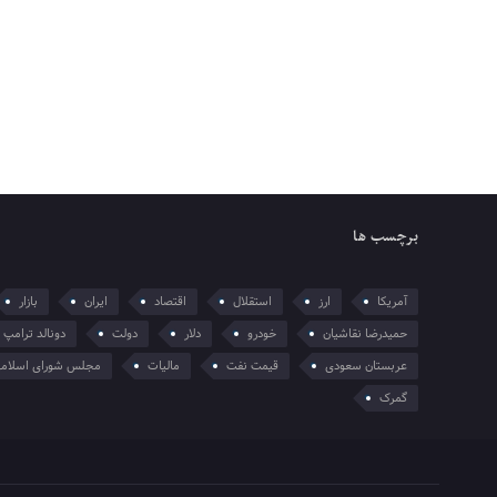
برچسب ها
آمریکا
ارز
استقلال
اقتصاد
ایران
بازار
حمیدرضا نقاشیان
خودرو
دلار
دولت
دونالد ترامپ
عربستان سعودی
قیمت نفت
مالیات
مجلس شورای اسلام
گمرک