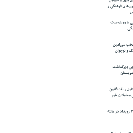
های چهل و سومین
ون‌های فرهنگی و
س
لمی با موضوعیت
نگی
تخب سی‌امین
ک و نوجوان
بی بزرگداشت
صربستان
یل و نقد قانون
ی معاملات غیر
برگزاری بیش از ۳۰۰ رویداد در هفته