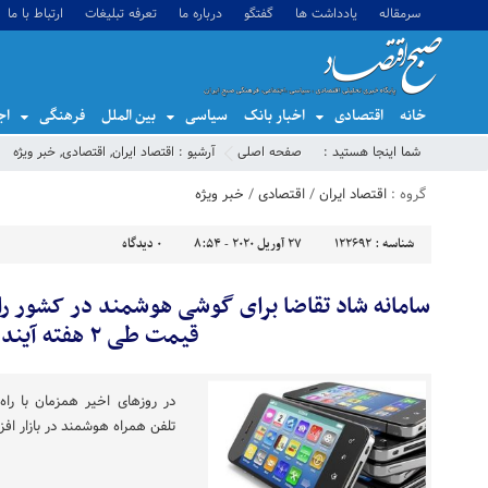
سرمقاله
یادداشت ها
گفتگو
درباره ما
تعرفه تبلیغات
ارتباط با ما
خانه
اقتصادی
اخبار بانک
سیاسی
بین الملل
فرهنگی
اج
شما اینجا هستید :
صفحه اصلی
آرشیو :
اقتصاد ایران
,
اقتصادی
,
خبر ویژه
گروه :
اقتصاد ایران
/
اقتصادی
/
خبر ویژه
شناسه :
122692
27 آوریل 2020 - 8:54
0
دیدگاه
سامانه شاد تقاضا برای گوشی هوشمند در کشور را 
قیمت طی ۲ هفته آینده
در روزهای اخیر همزمان با راه
تلفن همراه هوشمند در بازار ا