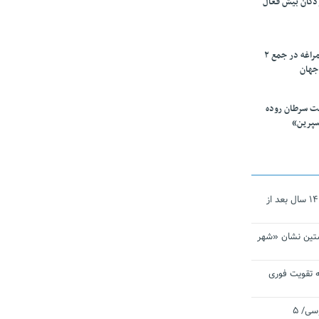
ودکان بیش فعال
۱۰ محقق دانشگاه مراغه در جمع ۲
جهان
ت سرطان روده
سپرین»
نجات‌دهنده‌ همچنان در آیینه است/ ۱۴ سال بعد از
تین نشان «شهر
 تقویت فوری
اقتدار ناوگروه ۱۰۳ در مأموریت‌ اقیانوسی/ ۵