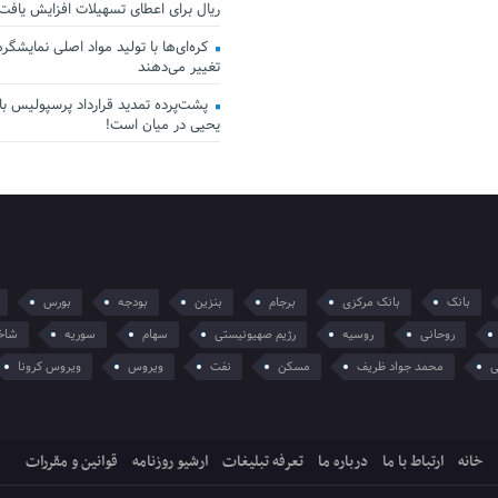
ریال برای اعطای تسهیلات افزایش یافت
کره‌ای‌ها با تولید مواد اصلی نمایشگرها 
تغییر می‌دهند
پشت‌پرده تمدید قرارداد پرسپولیس با 
یحیی در میان است!
بانک
بانک مرکزی
برجام
بنزین
بودجه
بورس
روحانی
روسیه
رژیم صهیونیستی
سهام
سوریه
شاخ
ی
محمد جواد ظریف
مسکن
نفت
ویروس
ویروس کرونا
خانه
ارتباط با ما
درباره ما
تعرفه تبلیغات
ارشیو روزنامه
قوانین و مقررات