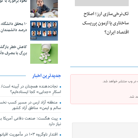
نحوه برخورد با ک
تک‌نرخی‌سازی ارز؛ اصلاح
ساختاری یا آزمون پرریسک
درصد دانشمندان 
اقتصاد ایران؟
کاهش خطر بازگش
بزرگ با مصرف «آ
جدیدترین اخبار
 در وب منتشر خواهد شد.
اسکارِ «جدایی» کجا ایستاده‌ایم؟
هد شد.
منطقه آزاد ارس در مسیر کسب نخس
سالم و ایمن» مناطق آزاد کشور
پیت هگست: صنعت دفاعی آمریکا به
نیاز دارد