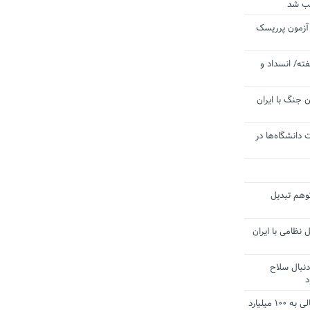
یب شد
 آزمون پرریسک
ته/ انسداد و
 جنگ با ایران
 دانشگاه‌ها در
توهم تبدیل
 نظامی با ایران
دنبال سلاح
د
آستانه الزام به دریافت صورت های مالی به ۱۰۰ میلیارد