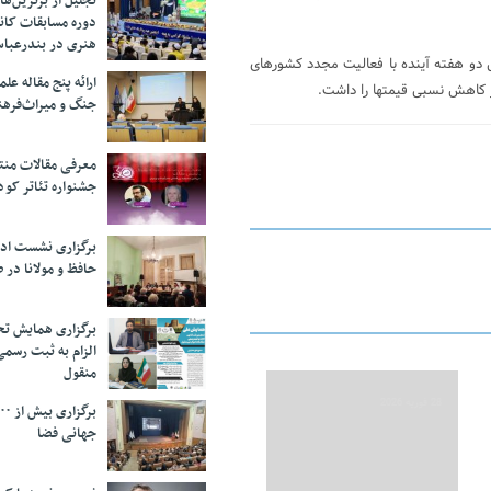
تجلیل از بر‌ترین‌
دوره مسابقات کان
هنری در بندرعبا
 دو هفته آینده با فعالیت مجدد کشورهای
ارائه پنج مقاله ع
ر کاهش نسبی قیمتها را داشت.
جنگ و میراث‌فره
معرفی مقالات من
جشنواره تئاتر کود
برگزاری نشست اد
حافظ و مولانا در 
برگزاری همایش تحل
الزام به ثبت رسم
منقول
28 فوریه 2026
جهانی فضا