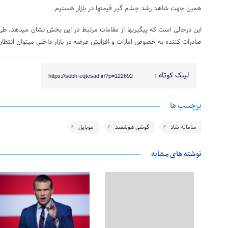
همین جهت شاهد رشد چشم گیر قیمتها در بازار هستیم.
این درحالی است که پیگیریها از مقامات مرتبط در این بخش نشان میدهد، طی
صادرات کننده به خصوص امارات و افزایش عرضه در بازار داخلی میتوان انتظا
لینک کوتاه :
https://sobh-eqtesad.ir/?p=122692
برچسب ها
سامانه شاد
گوشی هوشمند
موبایل
نوشته های مشابه
28 فوریه 2026
28 فوریه 2026