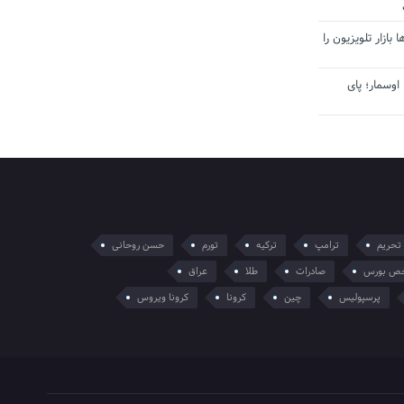
بازار تلویزیون را
اوسمار؛ پای
تحریم
ترامپ
ترکیه
تورم
حسن روحانی
ص بورس
صادرات
طلا
عراق
پرسپولیس
چین
کرونا
کرونا ویروس