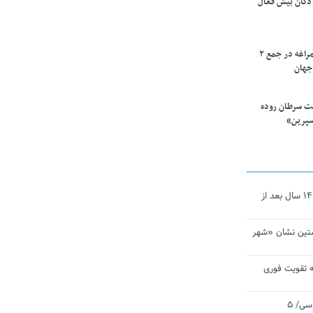
ودکان بیش فعال
۱۰ محقق دانشگاه مراغه در جمع ۲
جهان
ت سرطان روده
سپرین»
نجات‌دهنده‌ همچنان در آیینه است/ ۱۴ سال بعد از
تین نشان «شهر
 تقویت فوری
اقتدار ناوگروه ۱۰۳ در مأموریت‌ اقیانوسی/ ۵