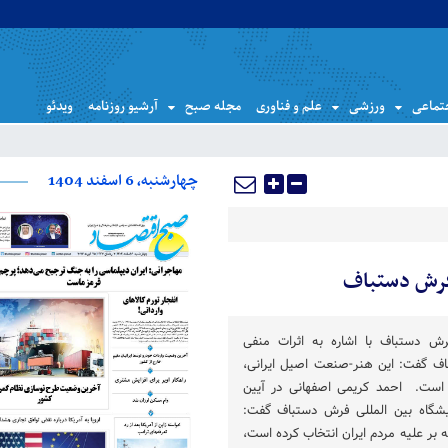
تماعی
ورزشی
علم و فناوری
مجله صبح
آرشیو روزنامه
ویدئو
چهارشنبه، 6 اسفند 1404
 فرش دستباف
رش دستباف با اشاره به اثرات منفی
اف گفت: این هنر-صنعت اصیل ایرانی،
ی است. احمد کریمی اصفهانی در آیین
گاه بین المللی فرش دستباف گفت:
ه بر علیه مردم ایران انتخاب کرده است،