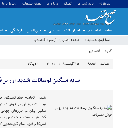
سرمقاله
یادداشت ها
گفتگو
درباره ما
تعرفه تبلیغات
ارتباط با ما
خانه
اقتصادی
اخبار بانک
سیاسی
بین الملل
فرهنگی
اج
شما اینجا هستید :
صفحه اصلی
آرشیو :
اقتصادی
گروه :
اقتصادی
شناسه :
68853
25 آگوست 2018 - 13:43
0
دیدگاه
سایه سنگین نوسانات شدید ارز بر
رئیس اتحادیه صادرکنندگان ف
نوسانات نرخ ارز بر فرش دستب
سفیر ایران در بازارهای جهان
گشایش بیست و هفتمین نمایش
آمریکا و غرب تمام گزینه‌هایی ک