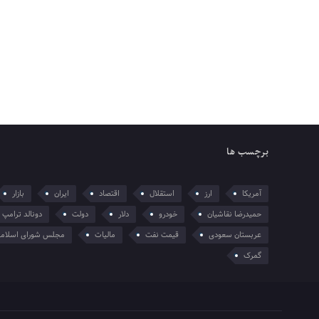
برچسب ها
آمریکا
ارز
استقلال
اقتصاد
ایران
بازار
حمیدرضا نقاشیان
خودرو
دلار
دولت
دونالد ترامپ
عربستان سعودی
قیمت نفت
مالیات
مجلس شورای اسلام
گمرک