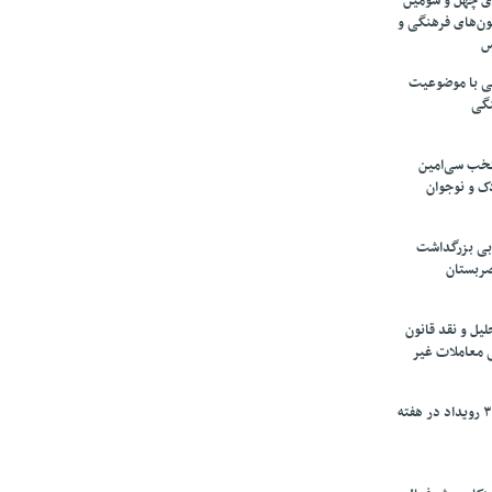
های چهل و سومین
ون‌های فرهنگی و
س
لمی با موضوعیت
نگی
تخب سی‌امین
ک و نوجوان
بی بزرگداشت
صربستان
یل و نقد قانون
ی معاملات غیر
برگزاری بیش از ۳۰۰ رویداد در هفته