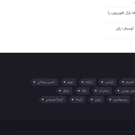
بازار تلویزیون را
اوسمار؛ پای
تحریم
ترامپ
ترکیه
تورم
حسن روحانی
ص بورس
صادرات
طلا
عراق
پرسپولیس
چین
کرونا
کرونا ویروس