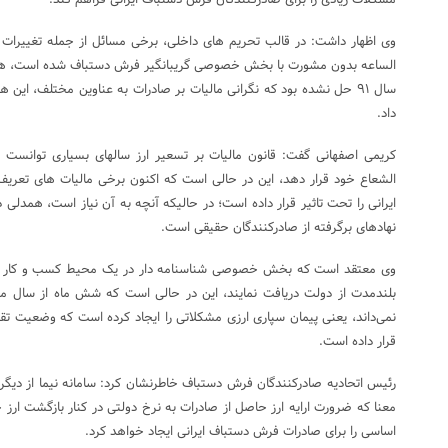
مشکلات زیادی را برای صادرکنندگان فرش دستباف ایرانی فراهم کند.
وی اظهار داشت: در قالب تحریم های داخلی، برخی مسائل از جمله تغییرات 
الساعه بدون مشورت با بخش خصوصی گریبانگیر فرش دستباف شده است، هنو
سال ۹۱ حل نشده بود که نگرانی مالیات بر صادرات به عناوین مختلف، این
داد.
کریمی اصفهانی گفت: قانون مالیات بر تسعیر ارز سالهای بسیاری توانست 
الشعاع خود قرار دهد، این در حالی است که اکنون برخی مالیات های تعریف
ایرانی را تحت تاثیر قرار داده است؛ در حالیکه آنچه به آن نیاز است، همدل
نهادهای برگرفته از صادرکنندگان حقیقی است.
وی معتقد است که بخش خصوصی شناسنامه دار در یک محیط کسب و کار آرا
بلندمدت از دولت دریافت نمایند، این در حالی است که شش ماه از سال می
نمی‌داند، یعنی پیمان سپاری ارزی مشکلاتی را ایجاد کرده است که وضعیت تقر
قرار داده است.
رئیس اتحادیه صادرکنندگان فرش دستباف خاطرنشان کرد: سامانه نیما از دی
معنا که ضرورت ارایه ارز حاصل از صادرات به نرخ دولتی در کنار بازگشت ارز
اساسی را برای صادرات فرش دستباف ایرانی ایجاد خواهد کرد.