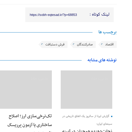
لینک کوتاه :
https://sobh-eqtesad.ir/?p=68853
برچسب ها
اقتصاد
صادرکنندگان
فرش دستبافت
نوشته های مشابه
28 فوریه 2026
28 فوریه 2026
تک‌نرخی‌سازی ارز؛ اصلاح
گزارش ایرنا از سالروز یک اتفاق تاریخی در
ساختاری یا آزمون پرریسک
سینمای ایران؛
نجات‌دهنده‌ همچنان در آیینه