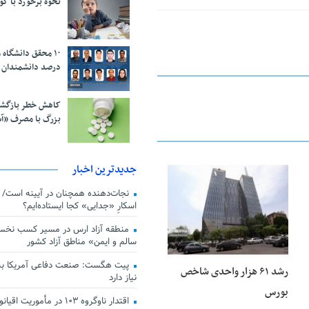
نحوه برخورد با ک
درصد دانشمندان 
کاهش خطر بازگش
بزرگ با مصرف «آ
جدیدترین اخبار
25 فوریه 2026
اسکارِ «جدایی» کجا ایستاده‌ایم؟
منطقه آزاد ارس در مسیر کسب نخس
سالم و ایمن» مناطق آزاد کشور
پیت هگست: صنعت دفاعی آمریکا به
رشد ۶۱ هزار واحدی شاخص
نیاز دارد
بورس