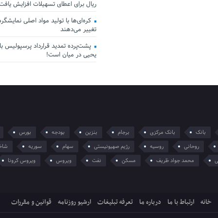
ریال برای اعطای تسهیلات افزایش یافت
کره‌ای‌ها با تولید مواد اصلی نمایشگرها 
تغییر می‌دهند
پشت‌پرده تمدید قرارداد پرسپولیس با 
یحیی در میان است!
بانک
بانک مرکزی
برجام
بنزین
بودجه
بورس
روحانی
روسیه
رژیم صهیونیستی
سهام
سوریه
شاخ
ی
محمد جواد ظریف
مسکن
نفت
ویروس
ویروس کرونا
خانه
ارتباط با ما
درباره ما
تعرفه تبلیغات
ارشیو روزنامه
قوانین و مقررات