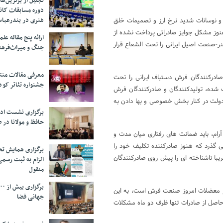
تجلیل از بر‌ترین‌
دوره مسابقات کان
هنری در بندرعبا
و نوسانات شدید نرخ ارز و تصمیمات خلق
ز مشکل جوایز صادراتی پرداخت نشده از
ارائه پنج مقاله ع
 هنر-صنعت اصیل ایرانی را تحت الشعاع قرار
جنگ و میراث‌فره
معرفی مقالات من
صادرکنندگان فرش دستباف ایرانی را تحت
جشنواره تئاتر کود
 شده، تولیدکنندگان و صادرکنندگان فرش
ی دولت در کنار بخش خصوصی و بها دادن به
برگزاری نشست اد
حافظ و مولانا در 
م، باید ضمانت های رفتاری میان مدت و
 گذرد که هنوز صادرکننده تکلیف خود را
برگزاری همایش تحل
یبا ناشناخته ای را پیش روی صادرکنندگان
الزام به ثبت رسم
منقول
گر معضلات امروز صنعت فرش است، به این
جهانی فضا
 حاصل از صادرات تنها ظرف دو ماه مشکلات