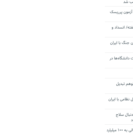
یب شد
 آزمون پرریسک
ته/ انسداد و
 جنگ با ایران
 دانشگاه‌ها در
توهم تبدیل
 نظامی با ایران
دنبال سلاح
د
آستانه الزام به دریافت صورت های مالی به ۱۰۰ میلیارد