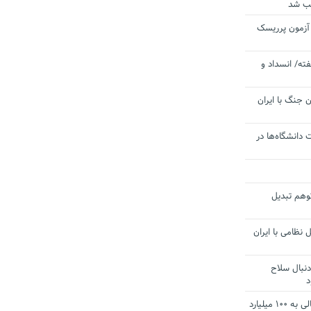
یب شد
 آزمون پرریسک
ته/ انسداد و
 جنگ با ایران
 دانشگاه‌ها در
توهم تبدیل
 نظامی با ایران
دنبال سلاح
د
آستانه الزام به دریافت صورت های مالی به ۱۰۰ میلیارد