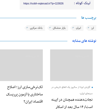
لینک کوتاه :
https://sobh-eqtesad.ir/?p=115826
برچسب ها
ارز
ایران
بازار متشکل
بانک مرکزی
نوشته های مشابه
28 فوریه 2026
28 فوریه 2026
تک‌نرخی‌سازی ارز؛ اصلاح
گزارش ایرنا از سالروز یک اتفاق تاریخی در
ساختاری یا آزمون پرریسک
سینمای ایران؛
نجات‌دهنده‌ همچنان در آیینه
اقتصاد ایران؟
است/ ۱۴ سال بعد از اسکارِ