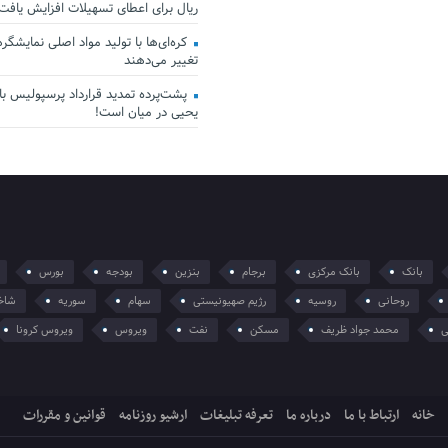
ریال برای اعطای تسهیلات افزایش یافت
کره‌ای‌ها با تولید مواد اصلی نمایشگرها 
تغییر می‌دهند
پشت‌پرده تمدید قرارداد پرسپولیس با 
یحیی در میان است!
بانک
بانک مرکزی
برجام
بنزین
بودجه
بورس
روحانی
روسیه
رژیم صهیونیستی
سهام
سوریه
شاخ
ی
محمد جواد ظریف
مسکن
نفت
ویروس
ویروس کرونا
خانه
ارتباط با ما
درباره ما
تعرفه تبلیغات
ارشیو روزنامه
قوانین و مقررات