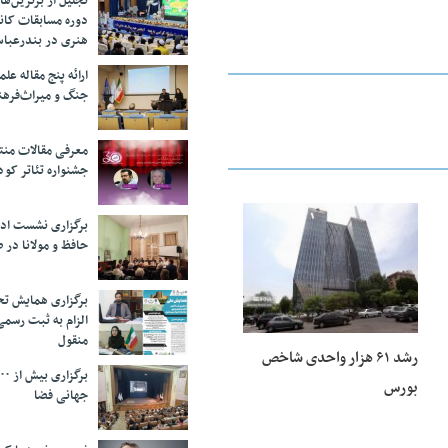
تجلیل از بر‌ترین‌
دوره مسابقات کان
هنری در بندرعبا
ارائه پنج مقاله ع
جنگ و میراث‌فره
معرفی مقالات من
جشنواره تئاتر کود
برگزاری نشست اد
25 فوریه 2026
حافظ و مولانا در 
برگزاری همایش تحل
الزام به ثبت رسم
منقول
رشد ۶۱ هزار واحدی شاخص
بورس
جهانی فضا