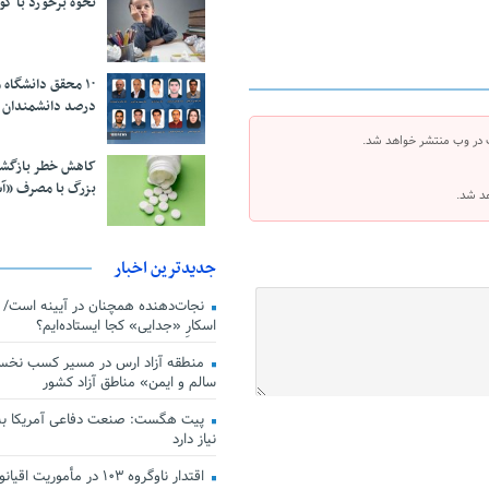
نحوه برخورد با ک
درصد دانشمندان 
 در وب منتشر خواهد شد.
کاهش خطر بازگش
بزرگ با مصرف «آ
هد شد.
جدیدترین اخبار
اسکارِ «جدایی» کجا ایستاده‌ایم؟
منطقه آزاد ارس در مسیر کسب نخس
سالم و ایمن» مناطق آزاد کشور
پیت هگست: صنعت دفاعی آمریکا به
نیاز دارد