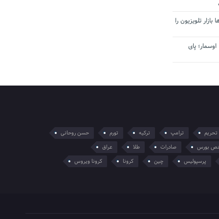
بازار تلویزیون را
اوسمار؛ پای
تحریم
ترامپ
ترکیه
تورم
حسن روحانی
ص بورس
صادرات
طلا
عراق
پرسپولیس
چین
کرونا
کرونا ویروس