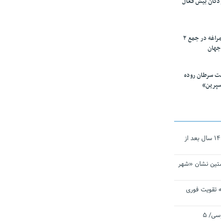
ودکان بیش فعال
۱۰ محقق دانشگاه مراغه در جمع ۲
جهان
ت سرطان روده
سپرین»
نجات‌دهنده‌ همچنان در آیینه است/ ۱۴ سال بعد از
تین نشان «شهر
 تقویت فوری
اقتدار ناوگروه ۱۰۳ در مأموریت‌ اقیانوسی/ ۵