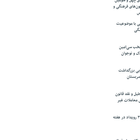
های چهل و سومین
ون‌های فرهنگی و
س
لمی با موضوعیت
نگی
تخب سی‌امین
ک و نوجوان
بی بزرگداشت
صربستان
یل و نقد قانون
ی معاملات غیر
برگزاری بیش از ۳۰۰ رویداد در هفته