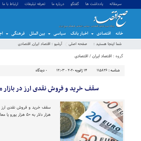
سرمقاله
یادداشت ها
گفتگو
درباره ما
تعرفه تبلیغات
ارتباط با ما
خانه
اقتصادی
اخبار بانک
سیاسی
بین الملل
فرهنگی
اج
شما اینجا هستید :
صفحه اصلی
آرشیو :
اقتصاد ایران
,
اقتصادی
گروه :
اقتصاد ایران
/
اقتصادی
شناسه :
115826
14 ژانویه 2020 - 12:03
0
دیدگاه
سقف خرید و فروش نقدی ارز در بازار متشکل ۵ ب
هزار دلار به ۵۰ هزار یورو یا معادل آن به سایر ارزها تغییر یافت.