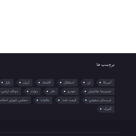
برچسب ها
آمریکا
ارز
استقلال
اقتصاد
ایران
بازار
حمیدرضا نقاشیان
خودرو
دلار
دولت
دونالد ترامپ
عربستان سعودی
قیمت نفت
مالیات
مجلس شورای اسلام
گمرک