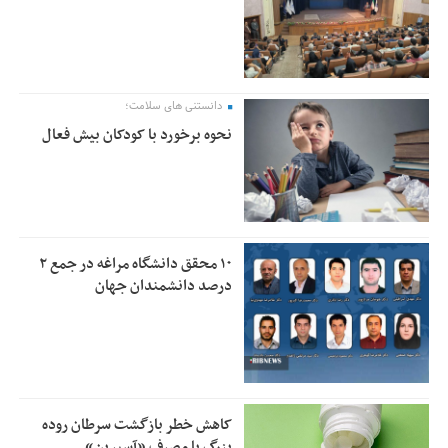
دانستنی های سلامت؛
نحوه برخورد با کودکان بیش فعال
۱۰ محقق دانشگاه مراغه در جمع ۲
درصد دانشمندان جهان
کاهش خطر بازگشت سرطان روده
بزرگ با مصرف «آسپرین»