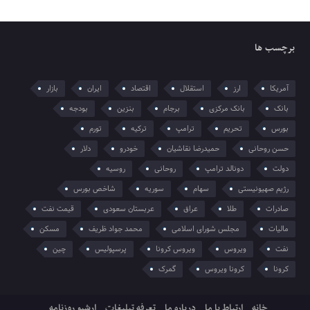
برچسب ها
آمریکا
ارز
استقلال
اقتصاد
ایران
بازار
بانک
بانک مرکزی
برجام
بنزین
بودجه
بورس
تحریم
ترامپ
ترکیه
تورم
حسن روحانی
حمیدرضا نقاشیان
خودرو
دلار
دولت
دونالد ترامپ
روحانی
روسیه
رژیم صهیونیستی
سهام
سوریه
شاخص بورس
صادرات
طلا
عراق
عربستان سعودی
قیمت نفت
مالیات
مجلس شورای اسلامی
محمد جواد ظریف
مسکن
نفت
ویروس
ویروس کرونا
پرسپولیس
چین
کرونا
کرونا ویروس
گمرک
خانه
ارتباط با ما
درباره ما
تعرفه تبلیغات
ارشیو روزنامه