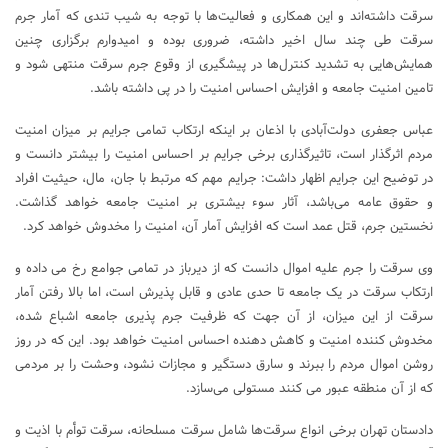
سرقت داشته‌اند و این همکاری و فعالیت‌ها با توجه به شیب تندی که آمار جرم
سرقت طی چند سال اخیر داشته، ضروری بوده و امیدوارم برگزاری چنین
همایش‌هایی به تشدید کنترل‌ها در پیشگیری از وقوع جرم سرقت منتهی شود و
تامین امنیت جامعه و افزایش احساس امنیت را در پی داشته باشد.
عباس جعفری دولت‌آبادی با اذعان بر اینکه ارتکاب تمامی جرایم بر میزان امنیت
مردم اثرگذار است، تاثیرگذاری برخی جرایم بر احساس امنیت را بیشتر دانست و
در توضیح این جرایم اظهار داشت: جرایم مهم که مرتبط با جان، مال، حیثیت افراد
و حقوق عامه می‌باشد، آثار سوء بیشتری بر امنیت جامعه خواهد گذاشت.
نخستین جرم، قتل عمد است که افزایش آمار آن، امنیت را مخدوش خواهد کرد.
وی سرقت را جرم علیه اموال دانست که از دیرباز در تمامی جوامع رخ می داده و
ارتکاب سرقت در یک جامعه تا حدی عادی و قابل پذیرش است، اما بالا رفتن آمار
سرقت از این میزان، از آن جهت که ظرفیت جرم پذیری جامعه اشباع شده،
مخدوش کننده امنیت و کاهش دهنده احساس امنیت خواهد بود. این که در روز
روشن اموال مردم را ببرند و سارق دستگیر و مجازات نشود، وحشت را بر مردمی
که از آن منطقه عبور می کنند مستولی می‌سازد.
دادستان تهران برخی انواع سرقت‌ها شامل سرقت مسلحانه، سرقت توأم با اذیت و