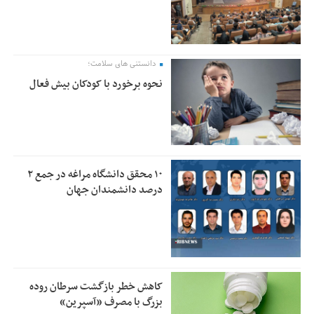
دانستنی های سلامت؛
نحوه برخورد با کودکان بیش فعال
۱۰ محقق دانشگاه مراغه در جمع ۲
درصد دانشمندان جهان
کاهش خطر بازگشت سرطان روده
بزرگ با مصرف «آسپرین»