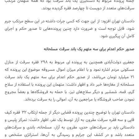
جمله پرونده مربوط به دستگیری یک باند سرقت بود که همه متهمان مرتکب
سرقت‌های متعدد از دویست تا چهارصد فقره گردیده بودند.
دادستان تهران افزود: از این جهت که کسی جرات داشته در این سطح مرتکب جرم
شود، قابل توجه است و ضرورت دارد چنین پرونده‌هایی تا صدور حکم و اجرای
کامل آن پیگیری شود.
صدور حکم اعدام برای سه متهم یک باند سرقت مسلحانه
جعفری دولت‌آبادی همچنین به پرونده ای مربوط به ۲۹۸ فقره سرقت از منازل
مسکونی مردم اشاره نمود و با اعلام میزان اموال مسروقه موضوع این پرونده که
۲۱ میلیارد تومان می‌باشد، از صدور حکم اعدام برای سه متهم یک باند سرقت
مسلحانه از مغازه‌ها خبر داد و اظهار داشت: متهمان این پرونده با استفاده از سلاح
گرم، قمه، شمشیر و دیگر سلاح‌های تیز، با حمله به فروشگاه‌ها و بعضاً مجروح
نمودن صاحب فروشگاه یا مراجعین به آن، اموالی را به سرقت برده‌اند.
دادستان تهران با توضیح چندین پرونده قضایی دیگر از جمله ارتکاب ۳۲ فقره کیف
قاپی و سه فقره سرقت مقرون به آزار توسط یک نفر، اظهار داشت: تمرکز پلیس و
دادستانی باید بر سرقت‌های حدی، مقرون به آزار، مسلحانه، باندی و سرقت‌های
متعدد باشد و در کشف این جرایم و رسیدگی به آن‌ها، استراتژی مشخص و