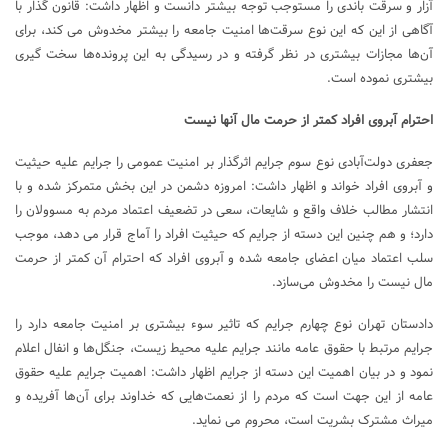
آزار و سرقت باندی را مستوجب توجه بیشتر دانست و اظهار داشت: قانون گذار با
آگاهی از این که این نوع سرقت‌ها امنیت جامعه را بیشتر مخدوش می کند، برای
آن‌ها مجازات بیشتری در نظر گرفته و در رسیدگی به این پرونده‌ها سخت گیری
بیشتری نموده است.
احترام آبروی افراد کمتر از حرمت مال آنها نیست
جعفری دولت‌آبادی نوع سوم جرایم اثرگذار بر امنیت عمومی را جرایم علیه حیثیت
و آبروی افراد خواند و اظهار داشت: امروزه دشمن در این بخش متمرکز شده و با
انتشار مطالب خلاف واقع و شایعات، سعی در تضعیف اعتماد مردم به مسوولان را
دارد؛ و هم چنین این دسته از جرایم که حیثیت افراد را آماج قرار می دهد، موجب
سلب اعتماد میان اعضای جامعه شده و آبروی افراد که احترام آن کمتر از حرمت
مال نیست را مخدوش می‌سازد.
دادستان تهران نوع چهارم جرایم که تاثیر سوء بیشتری بر امنیت جامعه دارد را
جرایم مرتبط با حقوق عامه مانند جرایم علیه محیط زیست، جنگل‌ها و انفال اعلام
نمود و در بیان اهمیت این دسته از جرایم اظهار داشت: اهمیت جرایم علیه حقوق
عامه از این جهت است که مردم را از نعمت‌هایی که خداوند برای آن‌ها آفریده و
میراث مشترک بشریت است، محروم می نماید.