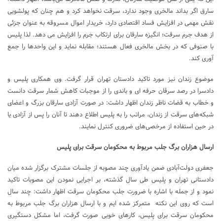
سارق اگر بداند مالخری وجود ندارد، سرقت نخواهد کرد و هم چنان که پول­شویی
نقش مهمی در افزایش فساد اقتصادی دارد، خریدار اموال مسروقه به عنوان جزئی
از هدف جرم سرقت؛ انگیزه سارقان برای ارتکاب جرم را افزایش می دهد. لذا پلیس
با صنوفی که در بخش مالخری فعال هستند؛ مقابله نماید و این واحدها را جمع
آوری کند.
موضوع زندان نیز مورد تاکید دادستان تهران قرار گرفت. وی همکاری پلیس و
دادسرا در رصد سرقان حرفه ای و باندی را از موجبات کاهش شمار سرقت دانست
و خطاب به قضات ناظر زندان اظهار داشت: در صورت آزادی سارقان بزرگ و اعضای
شبکه‌های سرقت از زندان، مراتب را به پلیس اطلاع دهند تا آنان را پس از آزادی یا
در حین استفاده از مرخصی‌های ضروری کنترل نمایند.
ارسال هزاران برگ جلب مربوط به محکومان سرقت برای پلیس
جعفری دولت‌آبادی ضمن یادآوری چند مصوبه از جلسات مشترک برگزار شده میان
دادستانی تهران و پلیس طی سال گذشته، بر اجرایی نمودن این مصوبات تاکید
نمود و از جمله با اشاره با ضرورت جلب محکومان سرقت اظهار داشت: چند سال
است که روی این نکته متمرکز شده ایم و با ارسال هزاران برگ جلب مربوط به
محکومان سرقت برای پلیس، کارهای خوبی صورت گرفت، اما مشکل دستگیری