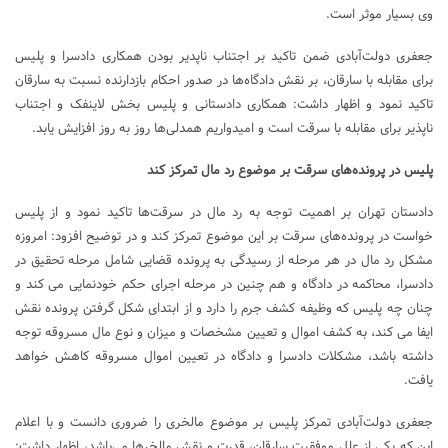
وی بسیار موثر است.
جعفری دولت‌آبادی ضمن تاکید بر اجتناب ناپدیر بودن همکاری دادسرا و پلیس
برای مقابله با سارقان، بر نقش دادگاه‌ها در صدور احکام بازدارنده نسبت به سارقان
تاکید نمود و اظهار داشت: همکاری دادستانی و پلیس بخش لاینفک و اجتناب
ناپذیر برای مقابله با سرقت است و امیدواریم همدلی‌ها روز به روز افزایش یابد.
پلیس در پرونده‌های سرقت بر موضوع رد مال تمرکز کند
دادستان تهران بر اهمیت توجه به رد مال در سرقت‌ها تاکید نمود و از پلیس
خواست در پرونده‌های سرقت بر این موضوع تمرکز کند و در توضیح افزود: امروزه
مشکل رد مال در هر مرحله از رسیدگی به پرونده قضایی شامل مرحله تحقیق در
دادسرا، محاکمه در دادگاه و هم چنین در مرحله اجرای حکم خودنمایی می کند و
چنان چه پلیس که وظیفه کشف جرم را دارد و از ابتدای شکل گرفتن پرونده نقش
ایفا می کند، به کشف اموال و تعیین مشخصات و میزان و نوع مال مسروقه توجه
داشته باشد، مشکلات دادسرا و دادگاه در تعیین اموال مسروقه کاهش خواهد
یافت.
جعفری دولت‌آبادی تمرکز پلیس بر موضوع مالخری را ضروری دانست و با اعلام
این که یکی از علل موفقیت سارقان، قدرت و نقش مالخرها می‌باشد، اظهار داشت: