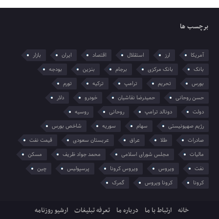
برچسب ها
آمریکا
ارز
استقلال
اقتصاد
ایران
بازار
بانک
بانک مرکزی
برجام
بنزین
بودجه
بورس
تحریم
ترامپ
ترکیه
تورم
حسن روحانی
حمیدرضا نقاشیان
خودرو
دلار
دولت
دونالد ترامپ
روحانی
روسیه
رژیم صهیونیستی
سهام
سوریه
شاخص بورس
صادرات
طلا
عراق
عربستان سعودی
قیمت نفت
مالیات
مجلس شورای اسلامی
محمد جواد ظریف
مسکن
نفت
ویروس
ویروس کرونا
پرسپولیس
چین
کرونا
کرونا ویروس
گمرک
خانه
ارتباط با ما
درباره ما
تعرفه تبلیغات
ارشیو روزنامه