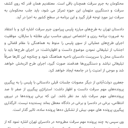
محکومان به جرم سرقت همچنان باقی است. معتقدیم همان قدر که روی کشف
سرقت و دستگیری متهمان این حوزه تمرکز می شود، باید جلب محکومان به
سرقت نیز مورد توجه قرار گیرد و این برنامه در سطح کشور به اجرا در آید.
دادستان تهران به طرح‌های مبارزه پلیس پیرامون جرم سرقت اشاره کرد و با اعتقاد
به ضرورت برنامه ریزی و اختصاص نیروی مناسب برای مقابله با سارقان، موفقیت
اجرای طرح‌های عملیاتی از سوی پلیس را منوط به هماهنگی با مقام قضائی و
اجتناب از تبلیغاتی نمودن موضوع دانست و اظهارداشت: در اجرای طرح‌ها باید با
دادستان محل یا سرپرست دادسرای ناحیه هماهنگ شود و چنانچه این کارها صرفاً
تبلیغاتی نباشد و دستگیری‌ها هدفمند صورت گیرد، اجرای طرح اثربخش خواهد
شد و موجی از امنیت را در جامعه ایجاد خواهد کرد.
جعفری دولت‌آبادی از دیگر مصوبات جلسات قبلی دادستانی با پلیس را به پیگیری
پرونده‌های مهم سرقت دانست و اظهار داشت: استراتژی پیگیری از صفر تا صد
پرونده‌های مهم سرقت باید مد نظر باشد. این که برخی پرونده‌ها در نیروی
انتظامی، برخی در دادسرا و برخی در دادگاه معطل بماند پسندیده نیست. اثرگذاری
پیگیری پرونده های مهم، بیش از تشکیل ده‌ها پرونده ساده، تاثیر گذار است.
وی سپس به چند پرونده مهم سرقت مطروحه در دادسرای تهران اشاره نمود که از