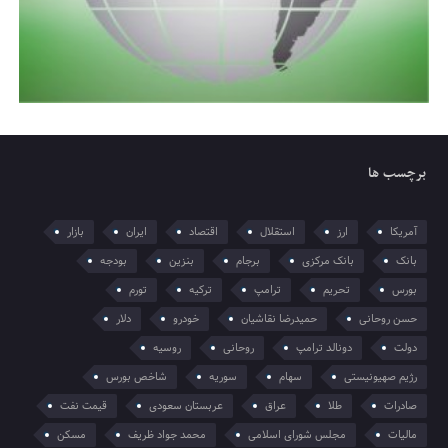
برچسب ها
آمریکا
ارز
استقلال
اقتصاد
ایران
بازار
بانک
بانک مرکزی
برجام
بنزین
بودجه
بورس
تحریم
ترامپ
ترکیه
تورم
حسن روحانی
حمیدرضا نقاشیان
خودرو
دلار
دولت
دونالد ترامپ
روحانی
روسیه
رژیم صهیونیستی
سهام
سوریه
شاخص بورس
صادرات
طلا
عراق
عربستان سعودی
قیمت نفت
مالیات
مجلس شورای اسلامی
محمد جواد ظریف
مسکن