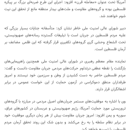
آمریکا تحت عنوان «معامله قرن» افزود: اجرای این طرح ضربه‌ای بزرگ بر پیکره
فلسطین بوده و گروه‌های مقاومت و ملت‌های بیدار منطقه مانع از تحقق این نیت
شوم خواهند شد.
دبیر شورای عالی امنیت ملی خاطر نشان کرد: متأسفانه جنایات بسیار بزرگی که
علیه مردم فلسطین در جریان است با تبلیغات گسترده رسانه‌های صهیونیستی،
تحت الشعاع وحشی گری گروه‌های تکفیری قرار گرفته که این ظلمی مضاعف بر
آرمان فلسطین است.
نماینده مقام معظم رهبری در شورای عالی امنیت ملی همچنین راهپیمایی‌های
بازگشت را نقطه عطفی درتداوم حرکت‌های مردمی جریان مقاومت دانست و گفت:
مردم فلسطین حاضر به دست کشیدن از وطن و سرزمین خود نیستند و امروز
طرفداران منطق دموکراسی در آزمون حمایت از این خواست عمومی در برابر
اشغالگران قرار دارند.
وی با اشاره به موفقیت‌های مستمر جریان‌های اصیل مردمی در مبارزه با گروه‌های
تروریستی مورد حمایت آمریکا، رژیم صهیونیستی و عربستان در کشورهای عراق،
سوریه و یمن افزود: امروز جریان مقاومت بیش از هر زمان دیگری موفقیت خود
در برابر نظام سلطه را به رخ می‌کشد و بدون شک این روند تحقق آرمان مردم
فلسطین را تسریع خواهد کرد.