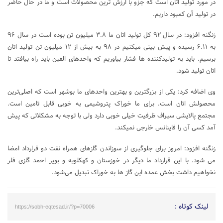
در مورد تولید اتان است که جزو با ارزش ترین محصولات است و ما در حال حاضر
در تولید آن کمبود داریم.
زنگنه افزود: در سال ۹۲ کل تولید اتان ما ۳.۸ میلیون تن بوده است در سال ۹۶
به ۶.۱۱ رسیده و پیش بینی میکنیم در ۹۸ به بیش از ۱۲ میلیون تن تولید اتان
برسیم. باید به تولیدکننده ها فشار بیاوریم که واحدهای الفین باید راه بیافتد تا
اتان تولید شود.
وی اضافه کرد: یکی از بزرگترین و بهترین واحدهای ما بوشهر است که اصلی‌ترین
محصولش اتان است. برای ما خوراک پتروشیمی به خوبی قابل تامین است.
مجتمع پالایشی سیراف ظرفیت خیلی خوبی دارد ولی با توجه به مشکلاتی که پیش
آمد کسی آن را فاینانس خارجی نمیکند.
زنگنه افزود: امروز برای جلوگیری از سوزاندن گازهای همراه نفت دو قرارداد امضا
می شود. با این قرارداد ما دیگر در خوزستان و کهکلویه و بویر احمد گازی فلر
نخواهیم داشت بخش عمده این گاز ها به خوراک تبدیل می‌شود.
لینک کوتاه :
https://sobh-eqtesad.ir/?p=70006