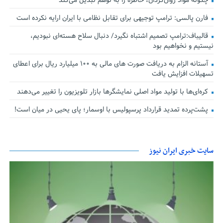
چگونه مواد روان‌گردان، خاطره را به توهم تبدیل می‌کند
فارن پالسی: ترامپ توجیهی برای تقابل نظامی با ایران ارایه نکرده است
قالیباف:ترامپ تصمیم اشتباه نگیرد/ دنبال سلاح هسته‌ای نبودیم،
نیستیم و نخواهیم بود
آستانه الزام به دریافت صورت های مالی به ۱۰۰ میلیارد ریال برای اعطای
تسهیلات افزایش یافت
کره‌ای‌ها با تولید مواد اصلی نمایشگرها بازار تلویزیون را تغییر می‌دهند
پشت‌پرده تمدید قرارداد پرسپولیس با اوسمار؛ پای یحیی در میان است!
سایت خبری ایران نیوز