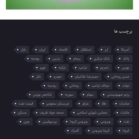
برچسب ها
آمریکا
ارز
استقلال
اقتصاد
ایران
بازار
بانک
بانک مرکزی
برجام
بنزین
بودجه
بورس
تحریم
ترامپ
ترکیه
تورم
حسن روحانی
حمیدرضا نقاشیان
خودرو
دلار
دولت
دونالد ترامپ
روحانی
روسیه
رژیم صهیونیستی
سهام
سوریه
شاخص بورس
صادرات
طلا
عراق
عربستان سعودی
قیمت نفت
مالیات
مجلس شورای اسلامی
محمد جواد ظریف
مسکن
نفت
ویروس
ویروس کرونا
پرسپولیس
چین
کرونا
کرونا ویروس
گمرک