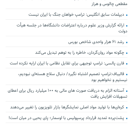
مقطعی چالوس و هراز
دیپلمات سابق انگلیس:‌ ترامپ خواهان جنگ با ایران نیست
ارائه گزارش وزیر علوم درباره اعتراضات دانشگاه‌ها در جلسه هیأت
دولت
رشد ۶۱ هزار واحدی شاخص بورس
چگونه مواد روان‌گردان، خاطره را به توهم تبدیل می‌کند
فارن پالسی: ترامپ توجیهی برای تقابل نظامی با ایران ارایه نکرده است
قالیباف:ترامپ تصمیم اشتباه نگیرد/ دنبال سلاح هسته‌ای نبودیم،
نیستیم و نخواهیم بود
آستانه الزام به دریافت صورت های مالی به ۱۰۰ میلیارد ریال برای اعطای
تسهیلات افزایش یافت
کره‌ای‌ها با تولید مواد اصلی نمایشگرها بازار تلویزیون را تغییر می‌دهند
پشت‌پرده تمدید قرارداد پرسپولیس با اوسمار؛ پای یحیی در میان است!