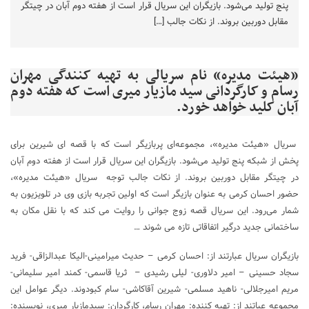
پنج تولید می‌شود. بازیگران این سریال قرار است از هفته دوم آبان در چیتگر
مقابل دوربین بروند. از نکات جالب […]
«هیئت مدیره» نام سریالی به تهیه کنندگی مهران
رسام و کارگردانی سید مازیار میری است که هفته دوم
آبان کلید خواهد خورد.
سریال «هیئت مدیره»، مجموعه‌ای پربازیگر است که با قصه ای شیرین برای
پخش از شبکه پنج تولید می‌شود. بازیگران این سریال قرار است از هفته دوم آبان
در چیتگر مقابل دوربین بروند. از نکات جالب توجه سریال «هیئت مدیره»،
حضور احسان کرمی به عنوان بازیگر است که اولین تجربه بازی وی در تلویزیون به
شمار می‌رود. این سریال قصه زوج جوانی را روایت می کند که با نقل مکان به
ساختمانی جدید درگیر اتفاقاتی تازه می شوند …
بازیگران سریال عبارتند از: احسان کرمی – حدیث میرامینی-الیکا عبدالزاقی- فرید
سجاد حسینی – امیر دلاوری- لیلی رشیدی – ثریا قاسمی- کمند امیر سلیمانی-
مریم امیرجلالی- ناهید مسلمی- شیرین آقاکاشی- سام کبودوند. دیگر عوامل این
مجموعه عباتند از: تهیه کننده: مهران رسام، کارگردان: سیدمازیار میری، نویسنده: