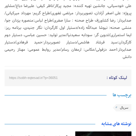
علی خودسیانی، جانشین تهیه کننده: مجید پرکار/ناظر کیفی: علیرضا دباغ/مشاور
پروژه: علی اصغر آزادان، تصویربردار: مرتضی غفوری/طراح گریم: مهرداد میرکیانی/
صدابردار: رضا کشاورزف طراح صحنه : سارا صفری/طراح لباس:منصوره یزدان جو/
منشی صحنه: نیوشا عبدالله زاده/دستیار اول کارگردان: نگار جنیدی، برنامه ریز:
ایما استمراری/تدوین گر: سودابه سعیدنیا/مدیر تولید: حسین عباسی، دستیار دوم
کارگردان:سید فرشاد هاشمی/دستیار تصویربردار:حمید فرهادی/دستیار
صدابردار:احمد دزفولی/عکاس: ارمغان رسام/مدیر روابط عمومی: مهناز رحیمی
دانش
لینک کوتاه :
https://sobh-eqtesad.ir/?p=36051
برچسب ها
سریال
نوشته های مشابه