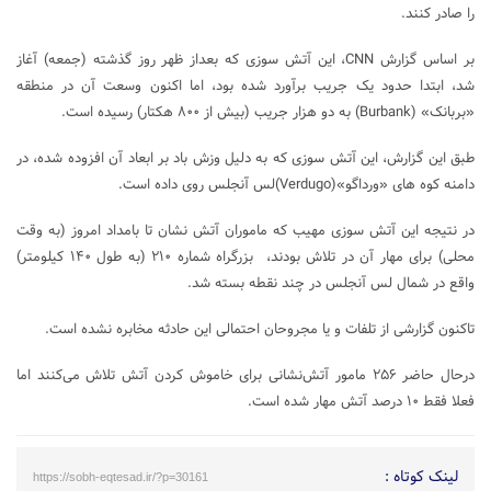
را صادر کنند.
بر اساس گزارش CNN، این آتش سوزی که بعداز ظهر روز گذشته (جمعه) آغاز
شد، ابتدا حدود یک جریب برآورد شده بود، اما اکنون وسعت آن در منطقه
«بربانک» (Burbank) به دو هزار جریب (بیش از ۸۰۰ هکتار) رسیده است.
طبق این گزارش، این آتش سوزی که به دلیل وزش باد بر ابعاد آن افزوده شده، در
دامنه کوه های «ورداگو»(Verdugo)لس آنجلس روی داده است.
در نتیجه این آتش سوزی مهیب که ماموران آتش نشان تا بامداد امروز (به وقت
محلی) برای مهار آن در تلاش بودند، بزرگراه شماره ۲۱۰ (به طول ۱۴۰ کیلومتر)
واقع در شمال لس آنجلس در چند نقطه بسته شد.
تاکنون گزارشی از تلفات و یا مجروحان احتمالی این حادثه مخابره نشده است.
درحال حاضر ۲۵۶ مامور آتش‌نشانی برای خاموش کردن آتش تلاش می‌کنند اما
فعلا فقط ۱۰ درصد آتش مهار شده است.
لینک کوتاه :
https://sobh-eqtesad.ir/?p=30161