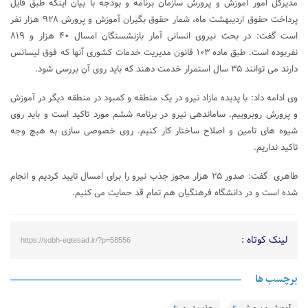
مدیرکل امور آموزش و پرورش سازمان برنامه و بودجه با بیان اینکه طبق فایل
پرداخت حقوق اردیبهشت ماه، شمار حقوق بگیران آموزش و پرورش ۹۲۸ هزار نفر
است گفت: در بحث نیروی انسانی آمار بازنشستگان امسال ۴۰ هزار و ۸۱۹
نفربوده است. طبق ماده ۱۰۳ قانون مدیریت خدمات کشوری آنها که فوق لیسانس
دارند می توانند ۳۵ سال استمرار خدمت دهند که باید روی آن بررسی شود.
وی ادامه داد: با پدیده مازاد نیرو در یک منطقه و کمبود در منطقه دیگر در آموزش
و پرورش روبروییم. ساماندهی نیرو در برنامه ششم مورد تاکید است و باید روی
شیوه های تامین و اصلاح ساختار کار کنیم. روی خصوصی سازی به هیچ وجه
تاکید نداریم.
طاهری گفت: صدور ۲۵ هزار مجوز جذب نیرو را برای امسال تایید کردیم و انجام
شده است و در دانشگاه فرهنگیان هم تمام قد حمایت می کنیم.
لینک کوتاه :
https://sobh-eqtesad.ir/?p=58556
برچسب ها