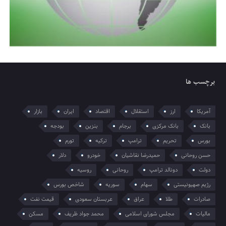
برچسب ها
آمریکا
ارز
استقلال
اقتصاد
ایران
بازار
بانک
بانک مرکزی
برجام
بنزین
بودجه
بورس
تحریم
ترامپ
ترکیه
تورم
حسن روحانی
حمیدرضا نقاشیان
خودرو
دلار
دولت
دونالد ترامپ
روحانی
روسیه
رژیم صهیونیستی
سهام
سوریه
شاخص بورس
صادرات
طلا
عراق
عربستان سعودی
قیمت نفت
مالیات
مجلس شورای اسلامی
محمد جواد ظریف
مسکن