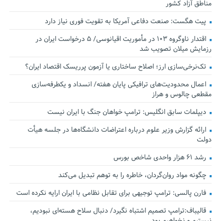
مناطق آزاد کشور
پیت هگست: صنعت دفاعی آمریکا به تقویت فوری نیاز دارد
اقتدار ناوگروه ۱۰۳ در مأموریت‌ اقیانوسی/ ۵ درخواست ایران در
رزمایش میلان تصویب شد
تک‌نرخی‌سازی ارز؛ اصلاح ساختاری یا آزمون پرریسک اقتصاد ایران؟
اعمال محدودیت‌های ترافیکی پایان هفته/ انسداد و یکطرفه‌سازی
مقطعی چالوس و هراز
دیپلمات سابق انگلیس:‌ ترامپ خواهان جنگ با ایران نیست
ارائه گزارش وزیر علوم درباره اعتراضات دانشگاه‌ها در جلسه هیأت
دولت
رشد ۶۱ هزار واحدی شاخص بورس
چگونه مواد روان‌گردان، خاطره را به توهم تبدیل می‌کند
فارن پالسی: ترامپ توجیهی برای تقابل نظامی با ایران ارایه نکرده است
قالیباف:ترامپ تصمیم اشتباه نگیرد/ دنبال سلاح هسته‌ای نبودیم،
نیستیم و نخواهیم بود