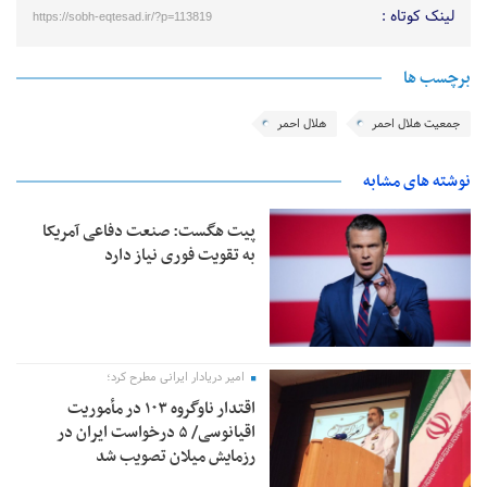
لینک کوتاه :
https://sobh-eqtesad.ir/?p=113819
برچسب ها
جمعیت هلال احمر
هلال احمر
نوشته های مشابه
پیت هگست: صنعت دفاعی آمریکا
به تقویت فوری نیاز دارد
امیر دریادار ایرانی مطرح کرد؛
اقتدار ناوگروه ۱۰۳ در مأموریت‌
اقیانوسی/ ۵ درخواست ایران در
رزمایش میلان تصویب شد