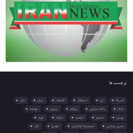
برچسب ها
آمریکا
ارز
استقلال
اقتصاد
ایران
بازار
بانک
بانک مرکزی
برجام
بنزین
بودجه
بورس
تحریم
ترامپ
ترکیه
تورم
حسن روحانی
حمیدرضا نقاشیان
خودرو
دلار