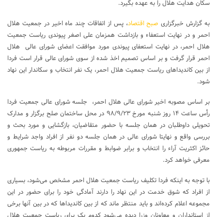
سکان هدایت هلال را به عهده بگیرد.
به گزارش خبرگزاری
صبح اقتصاد
، پس از اتفاقات چند ماه اخیر در جمعیت هلال
احمر و در نهایت استعفاء و بازداشت همزمان علی اصغر پیوندی ریاست جمعیت
هلال احمر، در نهایت استعفای پیوندی مورد موافقت اعضای شورای عالی هلال
احمر قرار گرفت و بر اساس تصمیم اخذ شده از سوی شورای عالی قرار است فردا
از بین کاندیداهای ریاست جمعیت هلال احمر، یک نفر انتخاب و سکاندار این نهاد
شود.
بر اساس مصوبه اخیر شورای عالی هلال احمر، جلسه شورای عالی جمعیت فردا
رأس ساعت ۱۴ روز شنبه مورخ ۹۸/۹/۲۳ در محل ساختمان صلح برگزار و مدارک
تحویلی داوطلبان در همان جلسه با حضور متقاضیان، بازگشایی و مورد بحث و
بررسی واقع و نهایتا شورای عالی در همان جلسه دو نفر از افراد واجد شرایط و
حائز اکثریت آراء را انتخاب و برابر ضوابط و مقررات مربوطه به ریاست جمهوری
معرفی خواهد کرد.
با توجه به اینکه فردا تکلیف ریاست جمعیت هلال احمر مشخص می‌شود، بسیاری
از افراد که شوق خدمت در این نهاد را دارند آمادگی خود را برای حضور در این
مجموعه اعلام کرده‌اند و باید منتظر ماند که از بین کاندیداها که در بین آنها برخی
از استانداران و معاونان وزرا دیده می‌شود کدوم یک برای ریاست جمعیت هلال