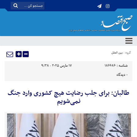
گروه :
بین الملل
شناسه :
186686
17 مارس 2025 - 9:38
0
دیدگاه
طالبان: برای جلب رضایت هیچ کشوری وارد جنگ
نمی‌شویم