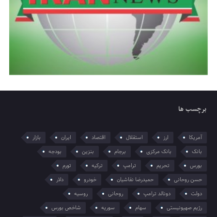
برچسب ها
آمریکا
ارز
استقلال
اقتصاد
ایران
بازار
بانک
بانک مرکزی
برجام
بنزین
بودجه
بورس
تحریم
ترامپ
ترکیه
تورم
حسن روحانی
حمیدرضا نقاشیان
خودرو
دلار
دولت
دونالد ترامپ
روحانی
روسیه
رژیم صهیونیستی
سهام
سوریه
شاخص بورس