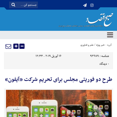
گروه :
خبر ویژه
/
علم و فناوری
شناسه :
93689
16 آوریل 2019 - 12:44
0
دیدگاه
طرح دو فوریتی مجلس برای تحریم شرکت «آیفون»