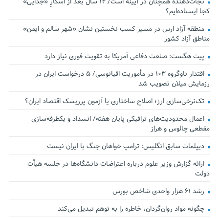
نجات‌دهنده‌ همچنان در آیینه است/ ۱۴ سال بعد از اسکارِ «جدایی»
کجا ایستاده‌ایم؟
منطقه آزاد ارس در مسیر کسب نخستین نشان «شهر سالم و ایمن»
مناطق آزاد کشور
پیت هگست: صنعت دفاعی آمریکا به تقویت فوری نیاز دارد
اقتدار ناوگروه ۱۰۳ در مأموریت‌ اقیانوسی/ ۵ درخواست ایران در
رزمایش میلان تصویب شد
تک‌نرخی‌سازی ارز؛ اصلاح ساختاری یا آزمون پرریسک اقتصاد ایران؟
اعمال محدودیت‌های ترافیکی پایان هفته/ انسداد و یکطرفه‌سازی
مقطعی چالوس و هراز
دیپلمات سابق انگلیس:‌ ترامپ خواهان جنگ با ایران نیست
ارائه گزارش وزیر علوم درباره اعتراضات دانشگاه‌ها در جلسه هیأت
دولت
رشد ۶۱ هزار واحدی شاخص بورس
چگونه مواد روان‌گردان، خاطره را به توهم تبدیل می‌کند