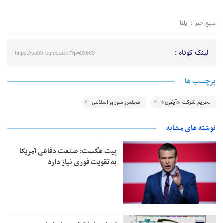
منبع خبر : ایلنا
لینک کوتاه :
https://sobh-eqtesad.ir/?p=93689
برچسب ها
تحریم شرکت «آیفون»
مجلس شورای اسلامی
نوشته های مشابه
پیت هگست: صنعت دفاعی آمریکا
به تقویت فوری نیاز دارد