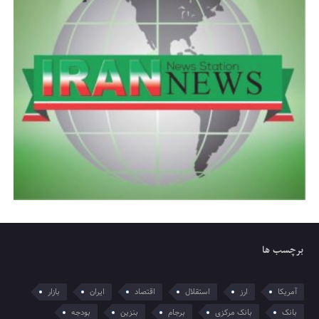
برچسب ها
آمریکا
ارز
استقلال
اقتصاد
ایران
بازار
بانک
بانک مرکزی
برجام
بنزین
بودجه