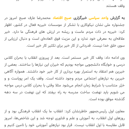
وقف هستند
به گزارش
واحد سیاسی
خبرگزاری
صبح اقتصاد
محمدرضا عارف صبح امروز در
جشنواره ملی نشان نیکوکاری با تشکر از موسسات خیریه فعال در کشور، اظهار
کرد: خیریه در ذات مردم ماست و ریشه در ارزش های فرهنگی ما دارد. خیر
علاقه‌ای به معرفی خود ندارد و این مزیت فوق العاده‌ای است و دنبال ارزیابی از
سوی خلق خدا نیست. قدردانی از کار خیر برای تکثیر کار خیر است.
وی ادامه داد: وقف کار خیر مستمر است. بعد از پیروزی انقلاب با بحران کلاس
درسی و خوابگاه دانشجویی مواجه بودیم که خیران این نیازها را ساختند. بعضی از
خیرین هم اعتقاد به استمرار بهره برداری از کار خیر خود داشتند. همواره آگاهی
خیرین به نیازهای اجتماعی مردم وجود داشته است. وقف یک امر پویاست و و
خیّر متناسب با شرایط زمان انجام می‌شود مثلا وقتی با بحران کلاس درس مواجه
می شویم باید نهضت ساخت مدرسه به راه بیفتد که این نهضت در سه دهه
گذشته موفق بوده است.
معاون اول رئیس‌جمهور خاطرنشان کرد: انقلاب ما یک انقلاب فرهنگی بود و از
روزهای اول انقلاب، به آموزش و علم و فناوری توجه شد و این شاخص‌ها، امروز
قابل مقایسه با اول انقلاب نیست. قرار بود نیازهای آموزشی خود را تامین کنیم و