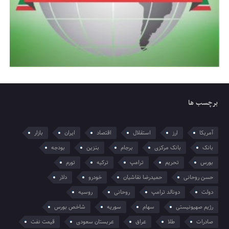
برچسب ها
آمریکا
ارز
استقلال
اقتصاد
ایران
بازار
بانک
بانک مرکزی
برجام
بنزین
بودجه
بورس
تحریم
ترامپ
ترکیه
تورم
حسن روحانی
حمیدرضا نقاشیان
خودرو
دلار
دولت
دونالد ترامپ
روحانی
روسیه
رژیم صهیونیستی
سهام
سوریه
شاخص بورس
صادرات
طلا
عراق
عربستان سعودی
قیمت نفت