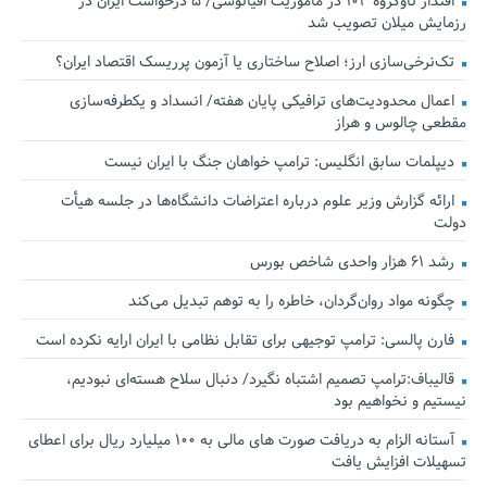
اقتدار ناوگروه ۱۰۳ در مأموریت‌ اقیانوسی/ ۵ درخواست ایران در
رزمایش میلان تصویب شد
تک‌نرخی‌سازی ارز؛ اصلاح ساختاری یا آزمون پرریسک اقتصاد ایران؟
اعمال محدودیت‌های ترافیکی پایان هفته/ انسداد و یکطرفه‌سازی
مقطعی چالوس و هراز
دیپلمات سابق انگلیس:‌ ترامپ خواهان جنگ با ایران نیست
ارائه گزارش وزیر علوم درباره اعتراضات دانشگاه‌ها در جلسه هیأت
دولت
رشد ۶۱ هزار واحدی شاخص بورس
چگونه مواد روان‌گردان، خاطره را به توهم تبدیل می‌کند
فارن پالسی: ترامپ توجیهی برای تقابل نظامی با ایران ارایه نکرده است
قالیباف:ترامپ تصمیم اشتباه نگیرد/ دنبال سلاح هسته‌ای نبودیم،
نیستیم و نخواهیم بود
آستانه الزام به دریافت صورت های مالی به ۱۰۰ میلیارد ریال برای اعطای
تسهیلات افزایش یافت