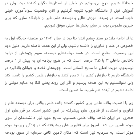
خوداتکا شویم. نرخ بی‌سوادی در خیلی از استان‌ها نگران کننده بود، ولی در
آموزش قبل از دانشگاه خوب نتیجه گرفتیم و الان وضعیت سوادآموزی خیلی
خوب است. در زمینه آموزش عالی و توسعه علم، غیر از خوابگاه سازی که برای
خیرین ملموس بود، در سایر بخش‌ها خیلی موفق نبودیم.
عارف ادامه داد: در سند چشم انداز بنا بود در سال ۱۴۰۴ در منطقه جایگاه اول به
خصوص در علم و فناوری را داشته باشیم، ولی از این هدف فاصله داریم. دلیل دوم
این وضعیت، منابع است. در همه برنامه‌های توسعه، سهم پژوهش از تولید
ناخالص داخلی ۳ یا ۳.۵ درصد است که در هیچ برنامه ای به بیش از ۱ درصد
نرسیدیم. مزیت اصلی ما منابع انسانی است. چهره‌های نخبه و جوانان باانگیزه در
دانشگاه داریم تا نیازهای کشور را تامین کنند و نیازهای علمی کشور را تامین کند
ولی نتوانستیم به این هدف برسیم و اگر این روند یعنی اتکا به منابع دولتی را
ادامه دهیم در آینده هم شرایط ما همین است.
وی با اهمیت وقف علمی برای کشور، گفت: وقف علمی وقفی برای توسعه علم و
فناوری و استفاده از فناوری های پیشرفته در امور کشور است. در قرن‌های اول
هجری در ایران شاهد وقف علمی هستیم. منابع مورد نیاز دانشمندان از سوی
مردم تامین می شد. امروز برای فناوری های پیشرفته که در زندگی روزمره مردم
موثر است، به سرمایه نیاز است که امکان تامین کافی سرمایه از سوی بودجه