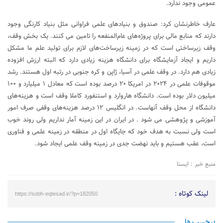
عمومی وجود ندارد.
عارف خاطرنشان کرد: صندوق و بنیادهای علمی فراوانی مثل بنیاد کارنگی وجود
دارند که منابع مالی برای پروژه‌های عام‌المنفعه را تامین می کنند. یک بخش وقف،
وقف زیرساختی است که در زمینه زیرساخت‌های لازم برای تولید علم ما مشکل
داریم و ایجاد آزمایشگاه برای دانشگاه هزینه زیادی دارد که البته ارزش افزوده
زیادی هم دارد. در وقف علمی در آسیا، ژاپن و کره جنوبی در رتبه اول هستند. رشد
موقوفات علمی در ۲۰۲۴ در امریکا ۲۰ درصد بوده است که معادل ۱ میلیارد و ۱۰۰
میلیون دلار بوده است. دانشگاه هاروارد و استنفورد کاملا وقف است و هزینه‌های
دانشگاه از محل وقف آنهاست. در انگلیس ۱۲ درصد هزینه‌های وقفی صرف امور
آموزشی و پژوهشی می شود . در ایران در این زمینه آمار نداریم ولی روند خوب
است ولی نسبت به هدف خود که جایگاه اول در منطقه در زمینه علمی و فناوری
است، عقب هستیم و باید نهضت جدی در زمینه وقف علمی ایجاد شود.
منبع خبر : ایسنا
لینک کوتاه :
https://sobh-eqtesad.ir/?p=182050
برچسب ها