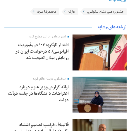
جشنواره ملی نشان نیکوکاری
عارف
محمدرضا عارف
نوشته های مشابه
امیر دریادار ایرانی مطرح کرد؛
اقتدار ناوگروه ۱۰۳ در مأموریت‌
اقیانوسی/ ۵ درخواست ایران در
رزمایش میلان تصویب شد
سخنگوی دولت اعلام کرد؛
ارائه گزارش وزیر علوم درباره
اعتراضات دانشگاه‌ها در جلسه هیأت
دولت
قالیباف:ترامپ تصمیم اشتباه