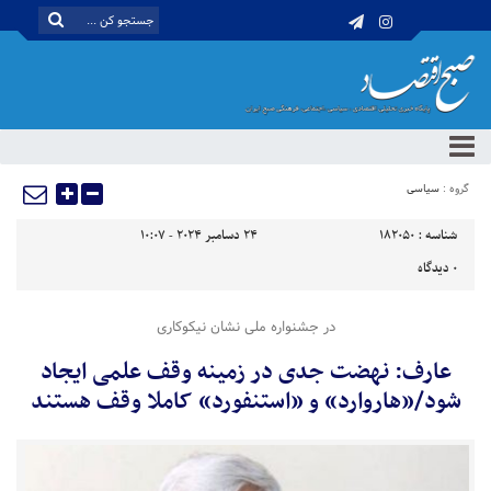
گروه :
سیاسی
شناسه :
182050
24 دسامبر 2024 - 10:07
0
دیدگاه
در جشنواره ملی نشان نیکوکاری
عارف: نهضت جدی در زمینه وقف علمی ایجاد
شود/«هاروارد» و «استنفورد» کاملا وقف هستند