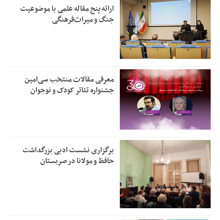
ارائه پنج مقاله علمی با موضوعیت
جنگ و میراث‌فرهنگی
معرفی مقالات منتخب سی‌امین
جشنواره تئاتر کودک و نوجوان
برگزاری نشست ادبی بزرگداشت
حافظ و مولانا در صربستان