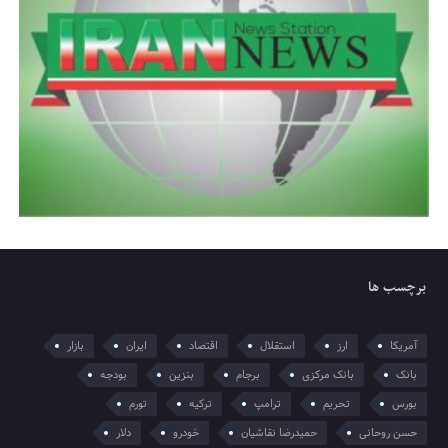
برچسب ها
آمریکا
ارز
استقلال
اقتصاد
ایران
بازار
بانک
بانک مرکزی
برجام
بنزین
بودجه
بورس
تحریم
ترامپ
ترکیه
تورم
حسن روحانی
حمیدرضا نقاشیان
خودرو
دلار