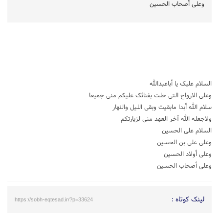
وعلى أصحاب الحسین
السلام علیک یا أباعبدالله
وعلی الارواح التی حلت بفنائک علیکم منی جمیعا
سلام الله أبدا مابقیت وبقی اللیل والنهار
ولاجعله الله آخر العهد منی لزیارتکم
السلام علی الحسین
وعلى علی بن الحسین
وعلى أولاد الحسین
وعلى أصحاب الحسین
لینک کوتاه :
https://sobh-eqtesad.ir/?p=33624