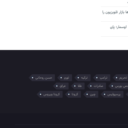
بازار تلویزیون را
اوسمار؛ پای
تحریم
ترامپ
ترکیه
تورم
حسن روحانی
ص بورس
صادرات
طلا
عراق
پرسپولیس
چین
کرونا
کرونا ویروس