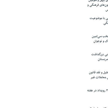
های چهل و سومین
ون‌های فرهنگی و
س
لمی با موضوعیت
نگی
تخب سی‌امین
ک و نوجوان
بی بزرگداشت
صربستان
یل و نقد قانون
ی معاملات غیر
برگزاری بیش از ۳۰۰ رویداد در هفته