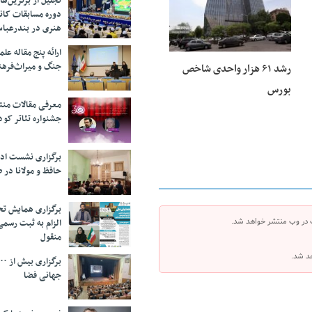
تجلیل از بر‌ترین‌
دوره مسابقات کان
هنری در بندرعبا
ارائه پنج مقاله ع
جنگ و میراث‌فره
رشد ۶۱ هزار واحدی شاخص
بورس
معرفی مقالات من
جشنواره تئاتر کود
برگزاری نشست اد
حافظ و مولانا در 
برگزاری همایش تحل
 در وب منتشر خواهد شد.
الزام به ثبت رسم
منقول
هد شد.
جهانی فضا