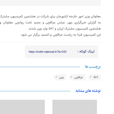
معاونان وزیر امور خارجه کشورمان برای شرکت در هشتمین کمیسیون مشترک ایران و ۱+۵ وارد 
به گزارش خبرگزاری مهر، عباس عراقچی و مجید تخت روانچی معاونان وز
هشتمین کمیسیون مشترک ایران و ۱+۵ وارد وین شدند.
این کمیسیون فردا به ریاست عراقچی و اشمید برگزار می شود.
لینک کوتاه :
https://sobh-eqtesad.ir/?p=243
برچسب ها
5+1
عراقچی
وین
نوشته های مشابه
28 فوریه 2026
28 فوریه 2026