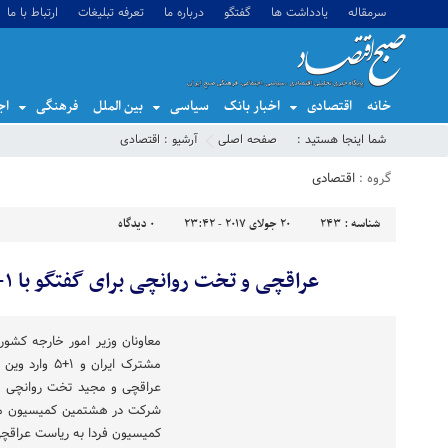
سرمقاله
یادداشت ها
گفتگو
درباره ما
تعرفه تبلیغات
ارتباط با ما
خانه
اقتصادی
اخبار بانک
سیاسی
بین الملل
فرهنگی
اج
شما اینجا هستید :
صفحه اصلی
آرشیو :
اقتصادی
گروه :
اقتصادی
شناسه :
243
20 جولای 2017 - 23:42
0
دیدگاه
عراقچی و تخت روانچی برای گفتگو با ۱+۵ وارد وین شدند
معاونان وزیر امور خارجه کش
مشترک ایران و
عراقچی و مجید تخت روانچی مع
کمیسیون فردا به ریاست عراقچی