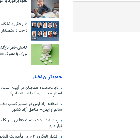
نحوه برخورد با ک
درصد دانشمندان 
کاهش خطر بازگش
بزرگ با مصرف «آ
جدیدترین اخبار
اسکارِ «جدایی» کجا ایستاده‌ایم؟
منطقه آزاد ارس در مسیر کسب نخس
سالم و ایمن» مناطق آزاد کشور
پیت هگست: صنعت دفاعی آمریکا به
نیاز دارد