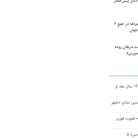
ودکان بیش فعال
۱۰ محقق دانشگاه مراغه در جمع ۲
جهان
ت سرطان روده
سپرین»
نجات‌دهنده‌ همچنان در آیینه است/ ۱۴ سال بعد از
تین نشان «شهر
 تقویت فوری
اقتدار ناوگروه ۱۰۳ در مأموریت‌ اقیانوسی/ ۵