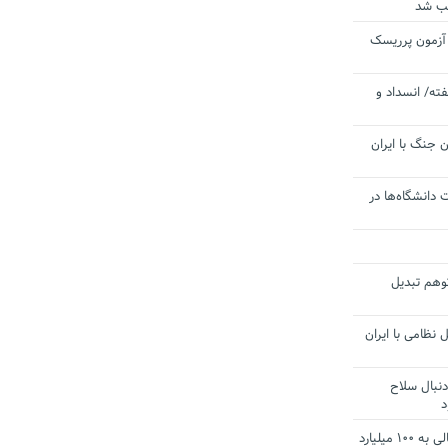
یب شد
 آزمون پرریسک
ته/ انسداد و
 جنگ با ایران
 دانشگاه‌ها در
توهم تبدیل
 نظامی با ایران
دنبال سلاح
د
آستانه الزام به دریافت صورت های مالی به ۱۰۰ میلیارد