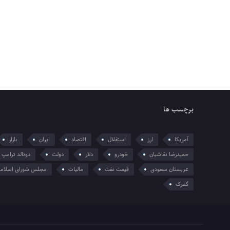
برچسب ها
آمریکا
ارز
استقلال
اقتصاد
ایران
بازار
حمیدرضا نقاشیان
خودرو
دلار
دولت
دونالد ترامپ
عربستان سعودی
قیمت نفت
مالیات
مجلس شورای اسلام
گمرک