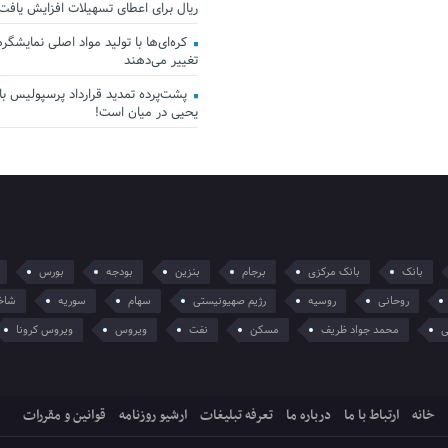
ریال برای اعطای تسهیلات افزایش یافت
کره‌ای‌ها با تولید مواد اصلی نمایشگرها 
تغییر می‌دهند
پشت‌پرده تمدید قرارداد پرسپولیس با 
یحیی در میان است!
بانک
بانک مرکزی
برجام
بنزین
بودجه
بورس
روحانی
روسیه
رژیم صهیونیستی
سهام
سوریه
شاخ
ی
محمد جواد ظریف
مسکن
نفت
ویروس
ویروس کرونا
خانه
ارتباط با ما
درباره ما
تعرفه تبلیغات
ارشیو روزنامه
قوانین و مقررات