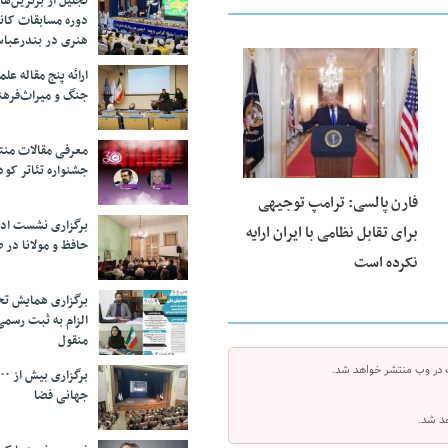
تجلیل از بر‌ترین‌
دوره مسابقات کان
هنری در بندرعبا
ارائه پنج مقاله ع
25 فوریه 2026
جنگ و میراث‌فره
معرفی مقالات من
جشنواره تئاتر کود
فارن پالسی: ترامپ توجیهی
برگزاری نشست اد
برای تقابل نظامی با ایران ارایه
حافظ و مولانا در 
نکرده است
برگزاری همایش تحل
الزام به ثبت رسم
منقول
 در وب منتشر خواهد شد.
جهانی فضا
هد شد.