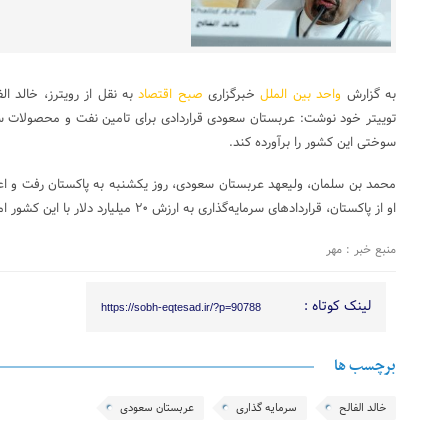
به گزارش
واحد بین الملل
خبرگزاری
صبح اقتصاد
به نقل از رویترز، خالد ا
توییتر خود نوشت: عربستان سعودی قراردادی برای تامین نفت و محصولات سو
سوختی این کشور را برآورده کند.
محمد بن سلمان، ولیعهد عربستان سعودی، روز یکشنبه به پاکستان رفت و اع
او از پاکستان، قراردادهای سرمایه‌گذاری به ارزش ۲۰ میلیارد دلار با این کشور امضا کرده است.
منبع خبر : مهر
لینک کوتاه :
https://sobh-eqtesad.ir/?p=90788
برچسب ها
خالد الفالح
سرمایه گذاری
عربستان سعودی