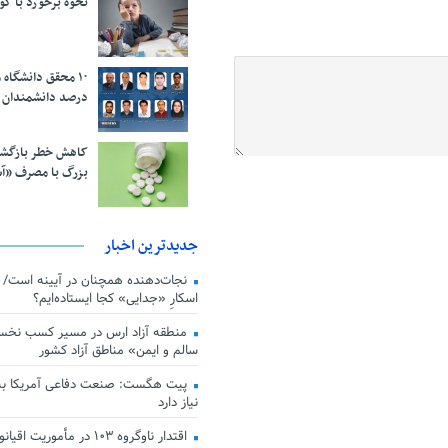
نحوه برخورد با ک
درصد دانشمندان 
کاهش خطر بازگش
بزرگ با مصرف «آ
جدیدترین اخبار
اسکارِ «جدایی» کجا ایستاده‌ایم؟
منطقه آزاد ارس در مسیر کسب نخس
سالم و ایمن» مناطق آزاد کشور
پیت هگست: صنعت دفاعی آمریکا به
نیاز دارد