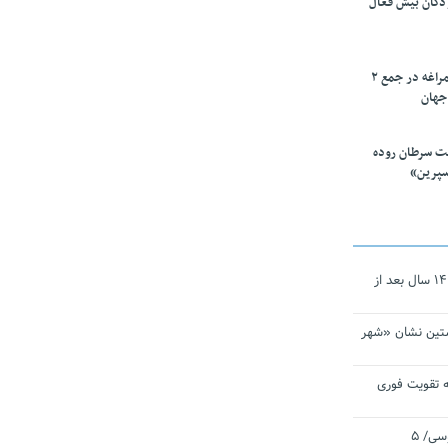
ودکان بیش فعال
۱۰ محقق دانشگاه مراغه در جمع ۲
جهان
ت سرطان روده
سپرین»
نجات‌دهنده‌ همچنان در آیینه است/ ۱۴ سال بعد از
تین نشان «شهر
 تقویت فوری
اقتدار ناوگروه ۱۰۳ در مأموریت‌ اقیانوسی/ ۵