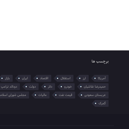
برچسب ها
آمریکا
ارز
استقلال
اقتصاد
ایران
بازار
حمیدرضا نقاشیان
خودرو
دلار
دولت
دونالد ترامپ
عربستان سعودی
قیمت نفت
مالیات
مجلس شورای اسلام
گمرک