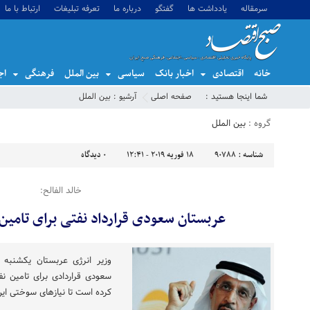
سرمقاله
یادداشت ها
گفتگو
درباره ما
تعرفه تبلیغات
ارتباط با ما
خانه
اقتصادی
اخبار بانک
سیاسی
بین الملل
فرهنگی
اج
شما اینجا هستید :
صفحه اصلی
آرشیو :
بین الملل
گروه :
بین الملل
شناسه :
90788
18 فوریه 2019 - 12:41
0
دیدگاه
خالد الفالح:
عربستان سعودی قرارداد نفتی برای تامین
وزیر انرژی عربستان یکشنبه
سعودی قراردادی برای تامین 
کرده است تا نیازهای سوختی این 