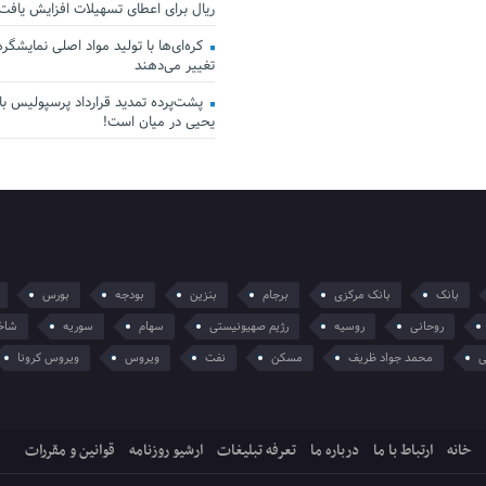
ریال برای اعطای تسهیلات افزایش یافت
کره‌ای‌ها با تولید مواد اصلی نمایشگرها 
تغییر می‌دهند
پشت‌پرده تمدید قرارداد پرسپولیس با 
یحیی در میان است!
بانک
بانک مرکزی
برجام
بنزین
بودجه
بورس
روحانی
روسیه
رژیم صهیونیستی
سهام
سوریه
شاخ
ی
محمد جواد ظریف
مسکن
نفت
ویروس
ویروس کرونا
خانه
ارتباط با ما
درباره ما
تعرفه تبلیغات
ارشیو روزنامه
قوانین و مقررات