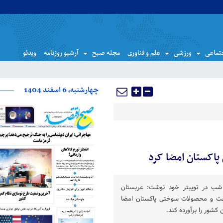
تماعی
ورزشی
علم و فناوری
مجله صبح
آرشیو روزنامه
ویدئو
چهارشنبه، 6 اسفند 1404
 پاکستان امضا کرد
 شب در توییتر خود نوشت: عربستان
نفت و محصولات سوختی پاکستان امضا
کشور را برآورده کند.