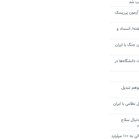
یب شد
 آزمون پرریسک
ته/ انسداد و
 جنگ با ایران
 دانشگاه‌ها در
توهم تبدیل
 نظامی با ایران
دنبال سلاح
د
آستانه الزام به دریافت صورت های مالی به ۱۰۰ میلیارد