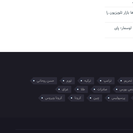
بازار تلویزیون را
اوسمار؛ پای
تحریم
ترامپ
ترکیه
تورم
حسن روحانی
ص بورس
صادرات
طلا
عراق
پرسپولیس
چین
کرونا
کرونا ویروس