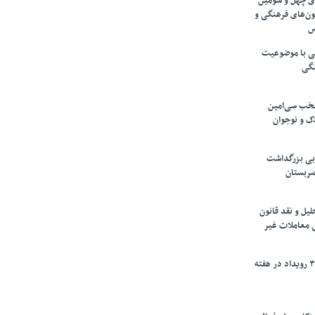
های چهل و سومین
ون‌های فرهنگی و
س
لمی با موضوعیت
نگی
تخب سی‌امین
ک و نوجوان
بی بزرگداشت
صربستان
یل و نقد قانون
ی معاملات غیر
برگزاری بیش از ۳۰۰ رویداد در هفته