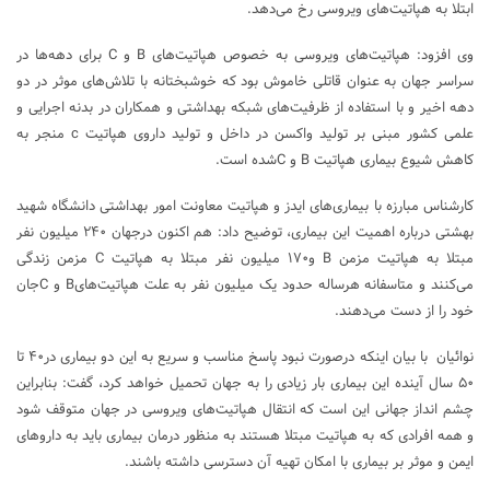
ابتلا به هپاتیت‌های ویروسی رخ می‌دهد.
وی افزود: هپاتیت‌های ویروسی به خصوص هپاتیت‌های B و C برای دهه‌ها در
سراسر جهان به عنوان قاتلی خاموش بود که خوشبختانه با تلاش‌های موثر در دو
دهه اخیر و با استفاده از ظرفیت‌های شبکه بهداشتی و همکاران در بدنه اجرایی و
علمی کشور مبنی بر تولید واکسن در داخل و تولید داروی هپاتیت c منجر به
کاهش شیوع بیماری هپاتیت B و Cشده است.
کارشناس مبارزه با بیماری‌های ایدز و هپاتیت معاونت امور بهداشتی دانشگاه شهید
بهشتی درباره اهمیت این بیماری، توضیح داد: هم اکنون درجهان ۲۴۰ میلیون نفر
مبتلا به هپاتیت مزمن B و۱۷۰ میلیون نفر مبتلا به هپاتیت C مزمن زندگی
می‌کنند و متاسفانه هرساله حدود یک میلیون نفر به علت هپاتیت‌هایB و Cجان
خود را از دست می‌دهند.
نوائیان با بیان اینکه درصورت نبود پاسخ مناسب و سریع به این دو بیماری در۴۰ تا
۵۰ سال آینده این بیماری بار زیادی را به جهان تحمیل خواهد کرد، گفت: بنابراین
چشم انداز جهانی این است که انتقال هپاتیت‌های ویروسی در جهان متوقف شود
و همه افرادی که به هپاتیت مبتلا هستند به منظور درمان بیماری باید به داروهای
ایمن و موثر بر بیماری با امکان تهیه آن دسترسی داشته باشند.