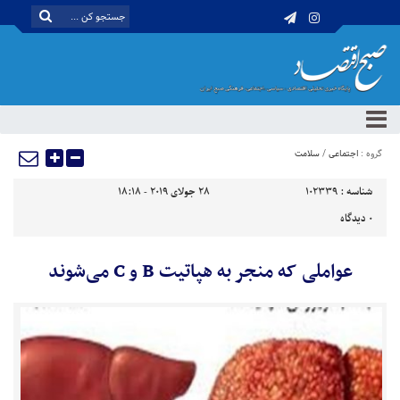
گروه :
اجتماعی
/
سلامت
شناسه :
102339
28 جولای 2019 - 18:18
0
دیدگاه
عواملی که منجر به هپاتیت B و C می‌شوند