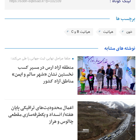
لینک کوتاه :
https://sobh-eqtesad.ir/?p=102339
برچسب ها
خون
هپاتیت
هپاتیت B و C
نوشته های مشابه
جلفا مراحل نهایی ثبت جهانی را طی می‌کند؛
منطقه آزاد ارس در مسیر کسب
نخستین نشان «شهر سالم و ایمن»
مناطق آزاد کشور
اعمال محدودیت‌های ترافیکی پایان
هفته/ انسداد و یکطرفه‌سازی مقطعی
چالوس و هراز