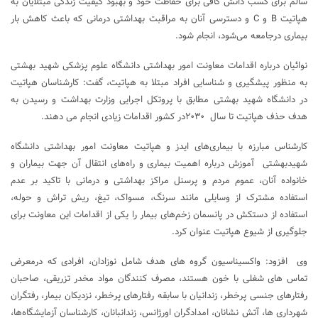
سالم برای کسب دانش کافی برای حفاظت خود و بهبود کیفیت زندگی مبتلایان به
هپاتیت B و C و دسترسی آنان به مراقبت بهداشتی درمانی که باعث کاهش بار
بیماری درجامعه می‌شود، انجام شود.
نوائیان درباره اقدامات معاونت امور بهداشتی دانشگاه علوم پزشکی شهید بهشتی
به منظور پیشگیری و شناسایی افراد مبتلا به هپاتیت، گفت: کارشناسان هپاتیت
در دانشگاه شهید بهشتی مطابق با پروتکل اجرایی وزارت بهداشت و رسیدن به
هدف حذف هپاتیت تا سال ۲۰۳۰در کشور اقدامات زیادی انجام می دهند.
کارشناس مبارزه با بیماری‌های ایدز و هپاتیت معاونت امور بهداشتی دانشگاه
شهیدبهشتی آموزش درباره اهمیت بیماری و راه‌های انتقال آن جهت بیماران و
خانواده آنان، عموم مردم و پرسنل مراکز بهداشتی و درمانی با تاکید بر عدم
استفاده مشترک از وسایلی مانند سرنگ، مسواک، تیغ، ریش تراش و حوله،
استفاده از دستکش در پانسمان زخم‌های بیمار را یکی از اقدامات این معاونت برای
جلوگیری از شیوع هپاتیت عنوان کرد.
وی افزود: واکسیناسیون گروه های هدف شامل نوزادان، افرادی که درمعرض
تماس های شغلی با خون هستند، مصرف کنندگان مواد مخدر تزریقی، صاحبان
رفتارهای جنسی پرخطر، زندانیان با سابقه رفتارهای پرخطر، نزدیکان بیمار، رفتگران
شهرداری ها، آتش نشانان، امدادگران اورژانس، زندانبانان، کارشناسان آزمایشگاه‌ها،