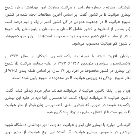
کارشناس مبارزه با بیماری‌های ایدز و هپاتیت معاونت امور بهداشتی درباره شیوع
بیماری هپاتیت B در کشور، گفت: بر اساس آخرین مطالعات انجام شده در کشور،
شیوع هپاتیت B در جمعیت عمومی در کل کشور کمتر از یک و نیم درصد است
(در بعضی از استان‌های کشور شامل گلستان و سیستان و بلوچستان رقم شیوع
بالاتر از سایر مناطق کشور بوده و حدود سه درصد است)؛ لذا ایران جزو کشورهای
با شیوع کم هپاتیت محسوب می‌شود.
نوائیان افزود: البته با توجه به واکسیناسیون کودکان از سال ۱۳۷۲ و
واکسیناسیون سراسری متولدین ۱۳۶۸ تا ۱۳۷۲ بر علیه بیماری هپاتیت B، شیوع
این بیماری در کشور مخصوصا در افراد زیر ۲۶ سال، بر اساس طبقه بندی WHO از
نظر شیوع آلودگی به ویروس هپاتیت B در محدوده با شیوع پایین شده است.
وی با بیان اینکه ناقلین هپاتیت B می‌توانند همانند سایر مردم زندگی کنند، گفت:
ناقلین هپاتیت B می‌توانند ازدواج کنند، اما همسران آنها باید بر علیه این بیماری
واکسینه شوند؛ در صورتی که بارداری اتفاق افتد، بررسی زنان باردار از نظر هپاتیت
B ضروریست تا از انتقال بیماری به نوزاد پیشگیری شود.
کارشناس مبارزه با بیماری‌های ایدز و هپاتیت معاونت امور بهداشتی دانشگاه شهید
بهشتی در خصوص بیماری هپاتیت C، گفت: این نوع هپاتیت از جدی ترین