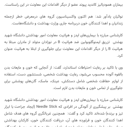
بیماران همودیالیز کاندید پیوند عضو از دیگر اقدامات این معاونت در این راستاست.
نوائیان یادآور شد: هم اکنون واکسیناسیون گروه های درمعرض خطر ازجمله
زندانیان و اهدا کنندگان خون دربرنامه جاری وزارت بهداشت و دانشگاه‌هاست.
کارشناس مبارزه با بیماری‌های ایدز و هپاتیت معاونت امور بهداشتی دانشگاه شهید
بهشتی تزریق ایمنوگلوبولین ضد هپاتیت B در نوزادان متولد از مادران مبتلا به
هپاتیت B را از دیگر اقدامات این معاونت برای جلوگیری از ابتلا به هپاتیت عنوان
کرد.
وی با تاکید بر رعایت احتیاطات استاندارد، گفت: از آنجایی که خون و مایعات بدن
بالقوه آلوده محسوب می‌شود، رعایت بهداشت شخصی، شستشوی دست، استفاده
از لوازم حفاظت شخصی شامل دستکش، عینک، ماسک، گان‌های پوششی برای
جلوگیری از تماس خون و مایعات بدن لازم است.
کارشناس مبارزه با بیماری‌های ایدز و هپاتیت معاونت امور بهداشتی دانشگاه شهید
بهشتی بر پیشگیری از آلودگی در افرادی که Needle Stick (ایجاد جراحت با ابزار
تیز و برنده) شده‌اند تاکید کرد و گفت: همچنین غربالگری گروه های هدف شامل
اهدا کنندگان خون و فراورده های آن، دریافت کنندگان خون، کارکنان بهداشتی