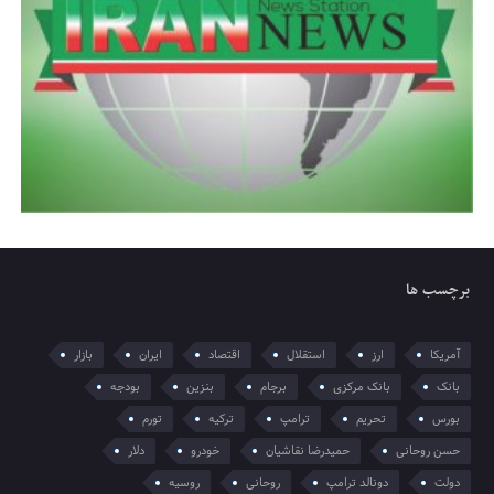
برچسب ها
آمریکا
ارز
استقلال
اقتصاد
ایران
بازار
بانک
بانک مرکزی
برجام
بنزین
بودجه
بورس
تحریم
ترامپ
ترکیه
تورم
حسن روحانی
حمیدرضا نقاشیان
خودرو
دلار
دولت
دونالد ترامپ
روحانی
روسیه