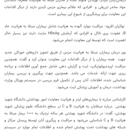
درمانی،زنان باردار، نوزادان متولد شده از مادران مبتلا به هپاتیت، مصرف کنندگان
مواد مخدر تزریقی و افرادی که علائم بیماری مزمن کبدی دارند از دیگر اقدامات
این معاونت برای پیشگیری از شیوع این بیماری است.
نوائیان افزود: مراقبت موارد آلوده به هپاتیت شامل بیماران مبتلا به هپاتیت حاد
B، عفونت پری ناتال و افرادی که آزمایش HBsAg مثبت دارند نیز بسیار حائز
اهمیت است که توسط این معاونت انجام می‌شود.
وی درمان بیماران مبتلا به هپاتیت مزمن از طریق تجویز داروهای خوراکی جدید
جهت همه بیماران را از دیگر اقدامات این معاونت عنوان کرد و گفت: همچنین
مراقبت اپیدمیولوژیکپ، ثبت و گزارش دهی شامل جمع آوری اطلاعات و برنامه
ریزی جهت ارائه خدمات می باشد. همچنین جهت پیگیری و بررسی بیماران
شناسایی شده، اطلاعات آنان پس از تکمیل فرم بررسی در سیستم پورتال وزارت
بهداشت، درمان و آموزش پزشکی ثبت می‌شود.
کارشناس مبارزه با بیماری‌های ایدز و هپاتیت معاونت امور بهداشتی دانشگاه شهید
بهشتی درباره مبتلایان به هپاتیت B و C در سطح دانشگاه علوم پزشکی شهید
بهشتی، گفت: در دانشگاه شهید بهشتی هر ساله نزدیک به ۱۰۰۰ بیمار مبتلا به
هپاتیت B و C شناسایی می‌شود و مراقبت و پیگیری آنان توسط پرسنل مراکز و
شبکه های بهداشت تحت پوشش انجام شده و اطلاعات تمام موارد در سیستم