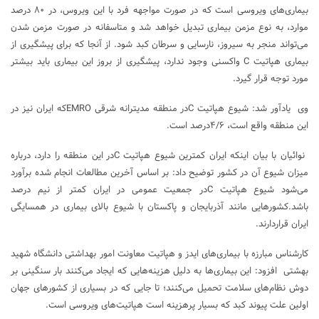
بیماری‌های ویروسی است که در صورت مواجهه فرد با این ویروس، در ۸۰ درصد
موارد، به نوع مزمن بیماری تبدیل خواهد شد و متاسفانه در صورت مزمن شدن
می‌تواند منجر به سیروز، نارسایی و سرطان کبد شود. از آنجا که برای پیشگیری از
بیماری هپاتیت C واکسنی وجود ندارد، پیشگیری از بروز این بیماری باید بیشتر
مورد توجه قرار گیرد.
وی یادآور شد: شیوع هپاتیت Cدر منطقه مدیترانه شرقی EMROکه ایران نیز در
این منطقه واقع است، ۴/۶درصد است.
نوائیان با بیان اینکه ایران کمترین شیوع هپاتیت Cدر این منطقه را دارد، درباره
میزان شیوع آن در کشور توضیح داد: بر اساس آخرین مطالعات انجام شده برآورد
می‌شود شیوع هپاتیت Cدر جمعیت عمومی در ایران کمتر از نیم درصد
باشد.کشورهایی مانند آذربایجان و پاکستان با شیوع بالای بیماری در همسایگی
ایران قراردارند.
کارشناس مبارزه با بیماری‌های ایدز و هپاتیت معاونت امور بهداشتی دانشگاه شهید
بهشتی افزود: این بیماری‌ها به دلیل هزینه‌هایی که ایجاد می‌کنند بار سنگینی بر
دوش نظام‌های سلامت تحمیل می‌کنند؛ تا جایی که در بسیاری از کشورهای جهان
اولین علت پیوند کبد که بسیار پرهزینه است هپاتیت‌های ویروسی است.