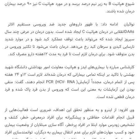
شیوع هپاتیت B به زیر نیم درصد برسد و در مورد هپاتیت C نیز ۹۰ درصد بیماران
درمان شده باشند.
نوائیان ادامه داد: با ظهور داروهای جدید ضد ویروسی مستقیم الاثر
DAAsانقلابی در درمان هپاتیت C ایجاد شده است. بدون درمان در عرض چند سال
سیروز ایجاد شده که می‌تواند باعث توقف عملکرد کبد شود و در موارد شدید
نارسایی کبدی و سرطان کبد رخ می‌دهد. درمان باعث می‌شود تا تکثیر ویروس در
بدن متوقف شود. برای درمان لازم است تا فرد به مدت ۱۲هفته دارو مصرف کند.
کارشناس مبارزه با بیماری‌های ایدز و هپاتیت معاونت امور بهداشتی دانشگاه شهید
بهشتی با تاکید بر اینکه تمامی بیمارانی که درمان شده‌اند لازم است ۱۲و ۲۴ هفته
پس از اتمام درمان، مجدداٌ آزمایش( HCV- RNA) PCR انجام دهند، گفت: منفی
بودن این آزمایشات به معنی این است که ویروس از بدن فرد پاک شده و فرد
درمان قطعی شده است.
وی افزود: از اینرو و به منظور تحقق این اهداف، ضروری است فعالیت‌هایی از
قبیل انجام اقدامات حفاظتی و پیشگیرانه برای افراد درمعرض خطر، کشف و
تشخیص زودرس موارد ابتلا در افراد پرخطر، آگاه سازی مبتلایان از وضعیت بیماری
خود و کسب مهارت‌های لازم برای عدم انتقال بیماری به دیگران، توانمندسازی افراد