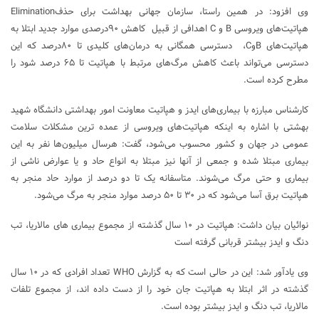
وی افزود: در همین راستا، سازمان جهانی بهداشت برای حذفElimination
هپاتیت‌های ویروسی B و C اهدافی از قبیل کاهش ۹۰درصدی موارد جدید ابتلا به
هپاتیت‌های BوC، دسترسی همگانی به درمان‌های کلیدی تا ۸۰درصد که این
دسترسی می‌تواند باعث کاهش مرگ‌های مرتبط با هپاتیت تا ۶۵ درصد شود را
مطرح کرده است.
کارشناس مبارزه با بیماری‌های ایدز و هپاتیت معاونت امور بهداشتی دانشگاه شهید
بهشتی با اشاره به اینکه هپاتیت‌های ویروسی از عمده ترین مشکلات سلامت
عمومی در جهان و کشور محسوب می‌شود، گفت: هرسال میلیون‌ها نفر به این
بیماری مبتلا شده و جمعی از آنها نیز مبتلا به انواع حاد و یا عوارض ناشی از
بیماری و حتی مرگ می‌شوند. متاسفانه یک تا دو درصد از موارد حاد منجر به
هپاتیت برق آسا می‌شود که در ۳۰ تا ۵۰ درصد موارد منجر به مرگ می‌شود.
نوائیان بیان داشت: هپاتیت در ۱۰ سال گذشته از مجموع بیماری های مالاریا، تب
دنگ و ایدز بیشتر قربانی گرفته است
وی یادآور شد: این در حالی است که به گزارش WHO تعداد افرادی که در ۱۰ سال
گذشته در اثر ابتلا به هپاتیت جان خود را از دست داده اند، از مجموع تلفات
مالاریا، تب دنگ و ایدز بیشتر بوده است.