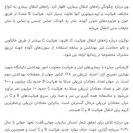
وی درباره چگونگی راه‌های انتقال بیماری، اظهار کرد: راه‌های انتقال بیماری به انواع
مختلف هپاتیت و اپیدمیولوژی آنها تفاوت بسیار دارد. هپاتیت B عمدتا از طریق
خون و فراورده‌های خونی آلوده، مادر به کودک، تماس جنسی و تماس با سایر
مایعات بدنی انتقال می‌یابد.
نوائیان درباره راه‌های انتقال هپاتیت C، افزود: هپاتیت C بیشتر از طریق خالکوبی
و تاتو حجامت غیر بهداشتی و سابقه استفاده از سوزن‌های آلوده جهت تزریق
مشترک مخصوصا در زندانها ایجاد می شود.
کارشناس مبارزه با بیماری‌های ایدز و هپاتیت معاونت امور بهداشتی دانشگاه شهید
بهشتی تصریح کرد: اعتیاد تزریقی در ۱۴۸ کشور جهان از معضلات بهداشتی مهم
است. در جهان تعداد معتادان تزریقی مبتلا به هپاتیت B حدود یک میلیون و ۲۰۰
هزار نفر و تعداد معتادان تزریقی مبتلا به هپاتیت C حدود ۱۰ میلیون نفر برآورد
می‌شود و متاسفانه همه گیری بی سر و صدا ولی سریع هپاتیت‌های B و C در
میان معتادان تزریقی درحال گسترش است. بنابراین معتادان تزریقی پرخطرترین
گروه‌ برای انتقال هپاتیت B و C هستند.
وی درباره تلاش برای تحقق شعار امسال سازمان جهانی،گفت: تعهد جهانی تا سال
۲۰۳۰ سرمایه گذاری جهت حذف موارد جدید هپاتیت B و C است و همچنین باید