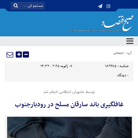
گروه :
اجتماعی
شناسه :
182975
07 ژانویه 2025 - 14:32
0
دیدگاه
توسط ماموران انتظامی انجام شد
غافلگیری باند سارقان مسلح در رودبارجنوب