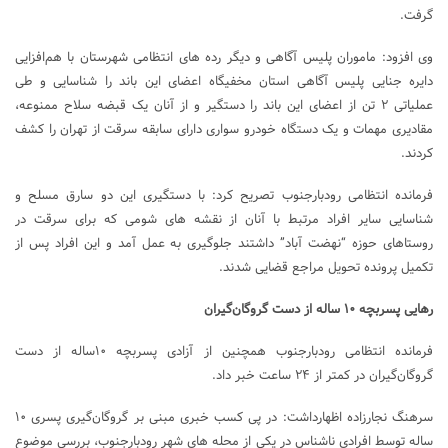
گرفت.
وی افزود: ماموران پلیس آگاهی و دیگر رده های انتظامی شهرستان با هم‌افزایی
دایره جنایی پلیس آگاهی استان مخفیگاه اعضای این باند را شناسایی و طی
عملیاتی ۲ تن از اعضای این باند را دستگیر و از آنان یک قبضه سلاح ممنوعه،
مقادیری مهمات و یک دستگاه خودرو سواری دارای سابقه سرقت از تهران را کشف
کردند.
فرمانده انتظامی رودبارجنوب تصریح کرد: با دستگیری این دو سارق مسلح و
شناسایی سایر افراد مرتبط با آنان از نقشه های شومی که برای سرقت در
روستاهای حوزه “نهضت آباد” داشتند جلوگیری به عمل آمد و این افراد پس از
تکمیل پرونده تحویل مراجع قضایی شدند.
رهایی پسربچه ۱۰ ساله از دست گروگان‌گیران
فرمانده انتظامی رودبارجنوب همچنین از آزادی پسربچه ۱۰ساله از دست
گروگان‌گیران در کمتر از ۲۴ ساعت خبر داد.
سرهنگ نجارزاده اظهارداشت: در پی کسب خبری مبنی بر گروگان‌گیری پسری ۱۰
ساله توسط افرادی ناشناس در یکی از محله های شهر رودبارجنوب، بررسی موضوع