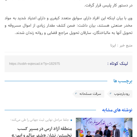
در دستور کار پلیس قرار گرفت.
وی با بیان اینکه این افراد دارای سوابق متعدد کیفری و دارای اعتیاد شدید به مواد
مخدر صنعتی هستند، بیان داشت: ضمن کشف مقدار زیادی از اموال مسروقه و
تحویل آنها به مالباختگان، سارقان تحویل مراجع قضایی و روانه زندان شدند.
منبع خبر : ایرنا
لینک کوتاه :
https://sobh-eqtesad.ir/?p=182975
برچسب ها
رودبارجنوب
سرقت مسلحانه
نوشته های مشابه
جلفا مراحل نهایی ثبت جهانی را طی می‌کند؛
منطقه آزاد ارس در مسیر کسب
نخستین نشان «شهر سالم و ایمن»