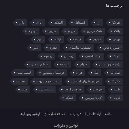
برچسب ها
آمریکا
ارز
استقلال
اقتصاد
ایران
بازار
بانک
بانک مرکزی
برجام
بنزین
بودجه
بورس
تحریم
ترامپ
ترکیه
تورم
حسن روحانی
حمیدرضا نقاشیان
خودرو
دلار
دولت
دونالد ترامپ
روحانی
روسیه
رژیم صهیونیستی
سهام
سوریه
شاخص بورس
صادرات
طلا
عراق
عربستان سعودی
قیمت نفت
مالیات
مجلس شورای اسلامی
محمد جواد ظریف
مسکن
نفت
ویروس
ویروس کرونا
پرسپولیس
چین
کرونا
کرونا ویروس
گمرک
خانه
ارتباط با ما
درباره ما
تعرفه تبلیغات
ارشیو روزنامه
قوانین و مقررات