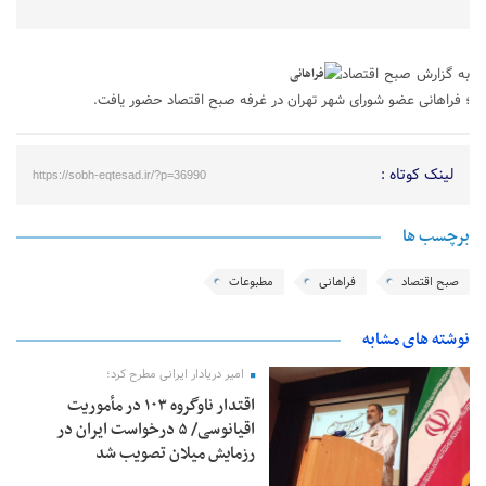
به گزارش صبح اقتصاد
؛ فراهانی عضو شورای شهر تهران در غرفه صبح اقتصاد حضور یافت.
لینک کوتاه :
https://sobh-eqtesad.ir/?p=36990
برچسب ها
صبح اقتصاد
فراهانی
مطبوعات
نوشته های مشابه
امیر دریادار ایرانی مطرح کرد؛
اقتدار ناوگروه ۱۰۳ در مأموریت‌
اقیانوسی/ ۵ درخواست ایران در
رزمایش میلان تصویب شد