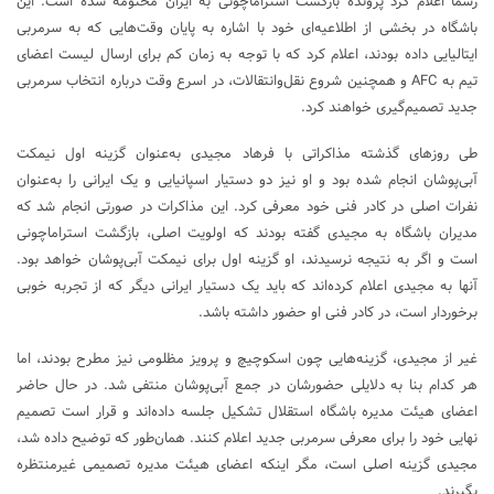
رسماً اعلام کرد پرونده بازگشت استراماچونی به ایران مختومه شده است. این
باشگاه در بخشی از اطلاعیه‌ای خود با اشاره به پایان وقت‌هایی که به سرمربی
ایتالیایی داده بودند، اعلام کرد که با توجه به زمان کم برای ارسال لیست اعضای
تیم به AFC و همچنین شروع نقل‌وانتقالات، در اسرع وقت درباره انتخاب سرمربی
جدید تصمیم‌گیری خواهند کرد.
طی روزهای گذشته مذاکراتی با فرهاد مجیدی به‌عنوان گزینه اول نیمکت
آبی‌پوشان انجام شده بود و او نیز دو دستیار اسپانیایی و یک ایرانی را به‌عنوان
نفرات اصلی در کادر فنی خود معرفی کرد. این مذاکرات در صورتی انجام شد که
مدیران باشگاه به مجیدی گفته بودند که اولویت اصلی، بازگشت استراماچونی
است و اگر به نتیجه نرسیدند، او گزینه اول برای نیمکت آبی‌پوشان خواهد بود.
آنها به مجیدی اعلام کرده‌اند که باید یک دستیار ایرانی دیگر که از تجربه خوبی
برخوردار است، در کادر فنی او حضور داشته باشد.
غیر از مجیدی، گزینه‌هایی چون اسکوچیچ و پرویز مظلومی نیز مطرح بودند، اما
هر کدام بنا به دلایلی حضورشان در جمع آبی‌پوشان منتفی شد. در حال حاضر
اعضای هیئت مدیره باشگاه استقلال تشکیل جلسه داده‌اند و قرار است تصمیم
نهایی خود را برای معرفی سرمربی جدید اعلام کنند. همان‌طور که توضیح داده شد،
مجیدی گزینه اصلی است، مگر اینکه اعضای هیئت مدیره تصمیمی غیرمنتظره
بگیرند.