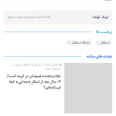
لینک کوتاه :
https://sobh-eqtesad.ir/?p=114700
برچسب ها
استقلال
باشگاه استقلال
نوشته های مشابه
گزارش ایرنا از سالروز یک اتفاق تاریخی در
سینمای ایران؛
نجات‌دهنده‌ همچنان در آیینه است/
۱۴ سال بعد از اسکارِ «جدایی» کجا
ایستاده‌ایم؟