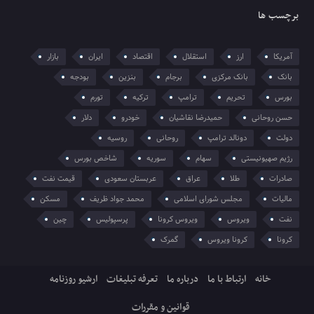
برچسب ها
آمریکا
ارز
استقلال
اقتصاد
ایران
بازار
بانک
بانک مرکزی
برجام
بنزین
بودجه
بورس
تحریم
ترامپ
ترکیه
تورم
حسن روحانی
حمیدرضا نقاشیان
خودرو
دلار
دولت
دونالد ترامپ
روحانی
روسیه
رژیم صهیونیستی
سهام
سوریه
شاخص بورس
صادرات
طلا
عراق
عربستان سعودی
قیمت نفت
مالیات
مجلس شورای اسلامی
محمد جواد ظریف
مسکن
نفت
ویروس
ویروس کرونا
پرسپولیس
چین
کرونا
کرونا ویروس
گمرک
خانه
ارتباط با ما
درباره ما
تعرفه تبلیغات
ارشیو روزنامه
قوانین و مقررات