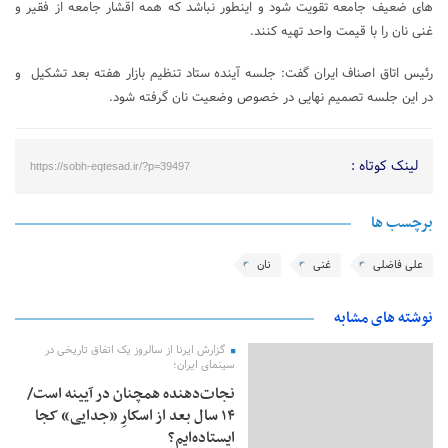
های ضعیف جامعه تقویت شود و اینطور نباشد که همه اقشار جامعه از فقیر و
غنی نان را با قیمت واحد تهیه کنند.
رئیس اتاق اصناف ایران گفت: جلسه آینده ستاد تنظیم بازار هفته بعد تشکیل و
در این جلسه تصمیم نهایی در خصوص وضعیت نان گرفته شود.
لینک کوتاه :
https://sobh-eqtesad.ir/?p=39497
برچسب ها
علی فاضلی
غنی
نان
نوشته های مشابه
گزارش ایرنا از سالروز یک اتفاق تاریخی در
سینمای ایران؛
نجات‌دهنده‌ همچنان در آیینه است/
۱۴ سال بعد از اسکارِ «جدایی» کجا
ایستاده‌ایم؟