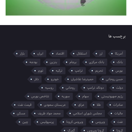
برچسب ها
آمریکا
ارز
استقلال
اقتصاد
ایران
بازار
بانک
بانک مرکزی
برجام
بنزین
بودجه
بورس
تحریم
ترامپ
ترکیه
تورم
حسن روحانی
حمیدرضا نقاشیان
خودرو
دلار
دولت
دونالد ترامپ
روحانی
روسیه
رژیم صهیونیستی
سهام
سوریه
شاخص بورس
صادرات
طلا
عراق
عربستان سعودی
قیمت نفت
مالیات
مجلس شورای اسلامی
محمد جواد ظریف
مسکن
نفت
ویروس
ویروس کرونا
پرسپولیس
چین
کرونا
کرونا ویروس
گمرک