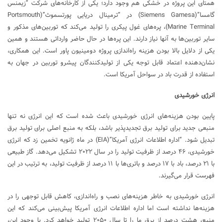
همتای این پروژه در خشکی هم وجود دارد؛ یکی از کارخانه‌های شرکت “زیمنس
گامسا”(Siemens Gamesa) در “ترمینال دریایی پورتسموث”(Portsmouth
Marine Terminal)، پره‌های غول پیکری را تولید می‌کند که توربین‌های مذکور و
سایر توربین‌ها به آنها نیاز دارند. این پره‌ها در حال حاضر وارداتی هستند و همین
یکی از دلایل بالا بودن هزینه راه‌اندازی پروژه دومینیون پاور است. این همکاری،
نشان‌دهنده اعتماد قابل توجه یکی از تولیدکنندگان پیشرو توربین در جهان به
استفاده از قدرت باد در سواحل آمریکا است.
انرژی خورشیدی
پایین بودن هزینه‌های انرژی خورشیدی باعث شده است که این انرژی نه تنها
منبعی جدید برای تولید برق تجدیدپذیر باشد، بلکه به منبع اصلی برای تولید برق
تبدیل شود. “اداره اطلاعات انرژی آمریکا”(EIA) در ماه ژانویه تخمین زد که انرژی
خورشیدی، ۴۶ درصد از ظرفیت تولید را در سال ۲۰۲۲ تشکیل می‌دهد. گاز طبیعی
با ۲۱ درصد، باد با ۱۷ درصد و باتری‌ها با ۱۱ درصد از ظرفیت تولید، به ترتیب در این
فهرست قرار می‌گیرند.
انرژی خورشیدی به خاطر هزینه‌های نصب و راه‌اندازی، کاهش قابل توجهی را در
هزینه‌ها نداشته است اما اداره اطلاعات انرژی آمریکا پیش‌بینی می‌کند که این
منبع، هشت درصد از برق ما را تا سال ۲۰۵۰ تولید خواهد کرد. با وجود این،