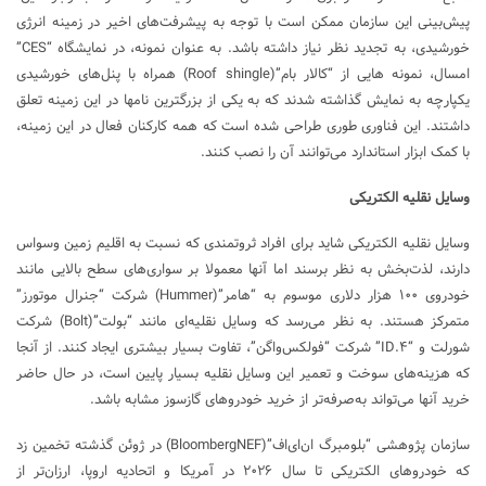
پیش‌بینی این سازمان ممکن است با توجه به پیشرفت‌های اخیر در زمینه انرژی
خورشیدی، به تجدید نظر نیاز داشته باشد. به عنوان نمونه، در نمایشگاه “CES”
امسال، نمونه هایی از “کالار بام”(Roof shingle) همراه با پنل‌های خورشیدی
یکپارچه به نمایش گذاشته شدند که به یکی از بزرگترین نامها در این زمینه تعلق
داشتند. این فناوری طوری طراحی شده است که همه کارکنان فعال در این زمینه،
با کمک ابزار استاندارد می‌توانند آن را نصب کنند.
وسایل نقلیه الکتریکی
وسایل نقلیه الکتریکی شاید برای افراد ثروتمندی که نسبت به اقلیم زمین وسواس
دارند، لذت‌بخش به نظر برسند اما آنها معمولا بر سواری‌های سطح بالایی مانند
خودروی ۱۰۰ هزار دلاری موسوم به “هامر”(Hummer) شرکت “جنرال موتورز”
متمرکز هستند. به نظر می‌رسد که وسایل نقلیه‌ای مانند “بولت”(Bolt) شرکت
شورلت و “ID.۴” شرکت “فولکس‌واگن”، تفاوت بسیار بیشتری ایجاد کنند. از آنجا
که هزینه‌های سوخت و تعمیر این وسایل نقلیه بسیار پایین است، در حال حاضر
خرید آنها می‌تواند به‌صرفه‌تر از خرید خودروهای گازسوز مشابه باشد.
سازمان پژوهشی “بلومبرگ ان‌ای‌اف”(BloombergNEF) در ژوئن گذشته تخمین زد
که خودروهای الکتریکی تا سال ۲۰۲۶ در آمریکا و اتحادیه اروپا، ارزان‌تر از