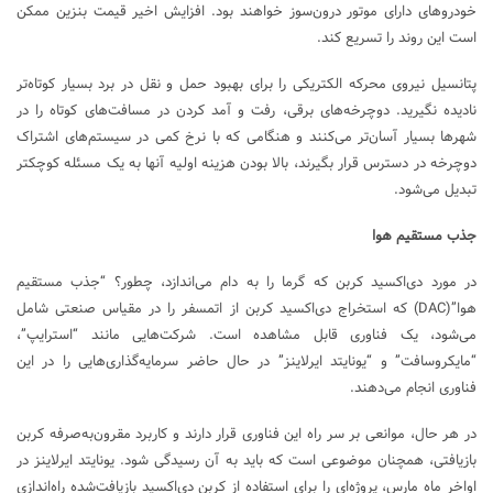
خودروهای دارای موتور درون‌سوز خواهند بود. افزایش اخیر قیمت بنزین ممکن
است این روند را تسریع کند.
پتانسیل نیروی محرکه الکتریکی را برای بهبود حمل و نقل در برد بسیار کوتاه‌تر
نادیده نگیرید. دوچرخه‌های برقی، رفت و آمد کردن در مسافت‌های کوتاه را در
شهرها بسیار آسان‌تر می‌کنند و هنگامی که با نرخ کمی در سیستم‌های اشتراک
دوچرخه در دسترس قرار بگیرند، بالا بودن هزینه اولیه آنها به یک مسئله کوچکتر
تبدیل می‌شود.
جذب مستقیم هوا
در مورد دی‌اکسید کربن که گرما را به دام می‌اندازد، چطور؟ “جذب مستقیم
هوا”(DAC) که استخراج دی‌اکسید کربن از اتمسفر را در مقیاس صنعتی شامل
می‌شود، یک فناوری قابل مشاهده است. شرکت‌هایی مانند “استرایپ”،
“مایکروسافت” و “یونایتد ایرلاینز” در حال حاضر سرمایه‌گذاری‌هایی را در این
فناوری انجام می‌دهند.
در هر حال، موانعی بر سر راه این فناوری قرار دارند و کاربرد مقرون‌به‌صرفه کربن
بازیافتی، همچنان موضوعی است که باید به آن رسیدگی شود. یونایتد ایرلاینز در
اواخر ماه مارس، پروژه‌ای را برای استفاده از کربن دی‌اکسید بازیافت‌شده راه‌اندازی