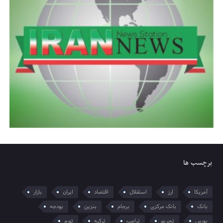
برچسب ها
آمریکا
ارز
استقلال
اقتصاد
ایران
بازار
بانک
بانک مرکزی
برجام
بنزین
بودجه
بورس
تحریم
ترامپ
ترکیه
تورم