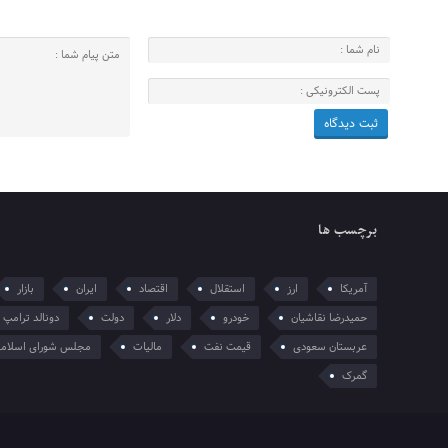
برچسب ها
آمریکا
ارز
استقلال
اقتصاد
ایران
بازار
حمیدرضا نقاشیان
خودرو
دلار
دولت
دونالد ترامپ
عربستان سعودی
قیمت نفت
مالیات
مجلس شورای اسلام
گمرک