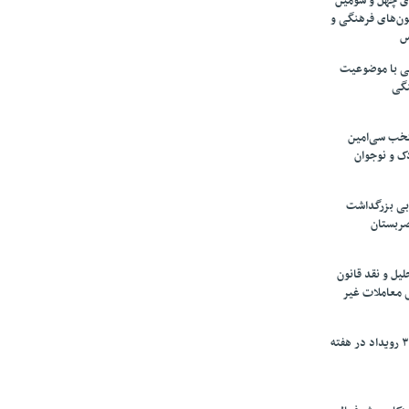
های چهل و سومین
ون‌های فرهنگی و
س
لمی با موضوعیت
نگی
تخب سی‌امین
ک و نوجوان
بی بزرگداشت
صربستان
یل و نقد قانون
ی معاملات غیر
برگزاری بیش از ۳۰۰ رویداد در هفته