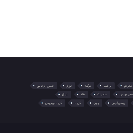
تحریم
ترامپ
ترکیه
تورم
حسن روحانی
ص بورس
صادرات
طلا
عراق
پرسپولیس
چین
کرونا
کرونا ویروس