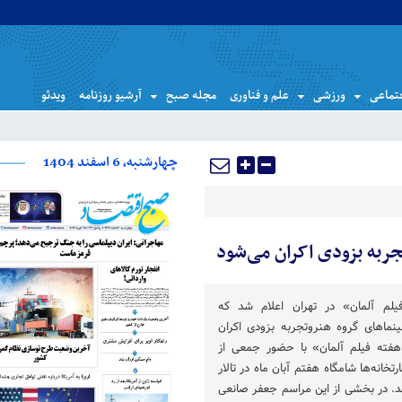
تماعی
ورزشی
علم و فناوری
مجله صبح
آرشیو روزنامه
ویدئو
چهارشنبه، 6 اسفند 1404
ربه بزودی اکران می‌شود
یلم آلمان» در تهران اعلام شد که
نماهای گروه هنروتجربه بزودی اکران
فته فیلم آلمان» با حضور جمعی از
تخانه‌ها شامگاه هفتم آبان ماه در تالار
د. در بخشی از این مراسم جعفر صانعی