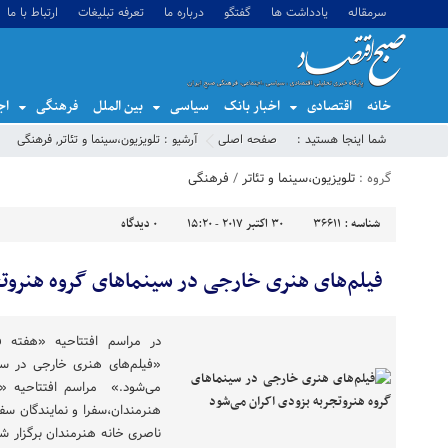
سرمقاله
یادداشت ها
گفتگو
درباره ما
تعرفه تبلیغات
ارتباط با ما
خانه
اقتصادی
اخبار بانک
سیاسی
بین الملل
فرهنگی
اج
شما اینجا هستید :
صفحه اصلی
آرشیو :
تلویزیون،سینما و تئاتر
,
فرهنگی
گروه :
تلویزیون،سینما و تئاتر
/
فرهنگی
شناسه :
36611
30 اکتبر 2017 - 15:20
0
دیدگاه
فیلم‌های هنری خارجی در سینماهای گروه هنروتج
در مراسم افتتاحیه «هفته ف
«فیلم‌های هنری خارجی در سی
می‌شود.» مراسم افتتاحیه «ه
هنرمندان،سفرا و نمایندگان سفار
ناصری خانه هنرمندان برگزار ش