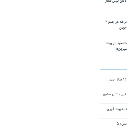
ودکان بیش فعال
۱۰ محقق دانشگاه مراغه در جمع ۲
جهان
ت سرطان روده
سپرین»
نجات‌دهنده‌ همچنان در آیینه است/ ۱۴ سال بعد از
تین نشان «شهر
 تقویت فوری
اقتدار ناوگروه ۱۰۳ در مأموریت‌ اقیانوسی/ ۵