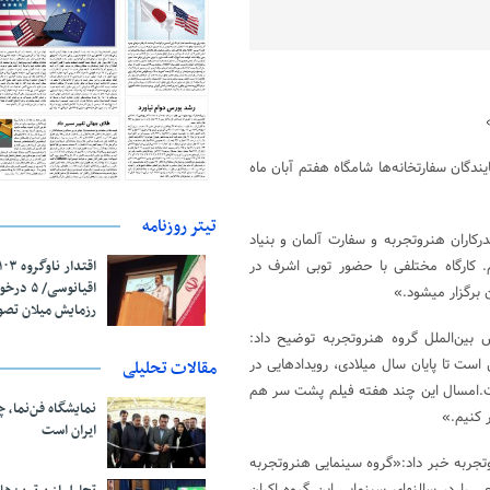
دگان سفارتخانه‌ها شامگاه هفتم آبان ماه
تیتر روزنامه
اران هنروتجربه و سفارت آلمان و بنیاد
. کارگاه مختلفی با حضور توبی اشرف در
اقیانوسی/
ر می‎شود.»
رزمایش میلان تص
 بین‌الملل گروه هنروتجربه توضیح داد:
ست تا پایان سال میلادی، رویدادهایی در
مقالات تحلیلی
ت.امسال این چند هفته فیلم پشت سر هم
نمایشگاه فن‌نما، 
ایران است
وتجربه خبر داد:«گروه سینمایی هنروتجربه