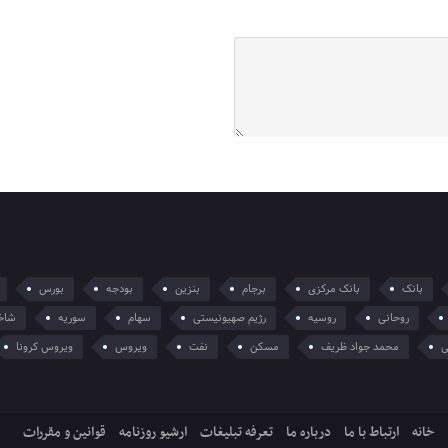
بانک
بانک مرکزی
برجام
بنزین
بودجه
بورس
روحانی
روسیه
رژیم صهیونیستی
سهام
سوریه
شاخ
ی
محمد جواد ظریف
مسکن
نفت
ویروس
ویروس کرونا
خانه
ارتباط با ما
درباره ما
تعرفه تبلیغات
ارشیو روزنامه
قوانین و مقررات