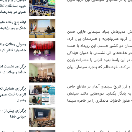
تا پایان سال ۹۶ با همکاری جشنواره جهانی فیلم فجر، فیلم‌های هنری خارجی را در سالن‎های سینمایی این گروه اکران
تجلیل از بر‌ترین‌
دوره مسابقات کان
هنری در بندرعبا
ارائه پنج مقاله ع
جنگ و میراث‌فره
بش مدیرعامل بنیاد سینمایی فارابی ضمن
ن گروه هنروتجربه و هنرمندان بیان کرد:
معرفی مقالات من
ستان دو کشور هستم. این رویداد با همت
جشنواره تئاتر کود
 در هفته‌های آتی نشستی با عنوان «زندگی
ر این راستا بنیاد فارابی با مشارکت رایزن
برگزاری نشست اد
 می‌کند. خوشحالم که پنجره سینمای ایران
حافظ و مولانا در 
و فراز تاریخ سینمای آلمان در مقاطع خاص
برگزاری همایش تحل
 یادگار بگذارد. دوره‌هایی مانند سینمای
الزام به ثبت رسم
منقول
 و سینمای نوین آلمان در دهه ۶۰ و ۷۰؛ دورانی که هنوز خاطرات ماندگاری را در خاطره سینما
جهانی فضا