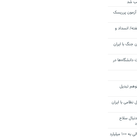
یب شد
 آزمون پرریسک
ته/ انسداد و
 جنگ با ایران
 دانشگاه‌ها در
توهم تبدیل
 نظامی با ایران
دنبال سلاح
د
آستانه الزام به دریافت صورت های مالی به ۱۰۰ میلیارد