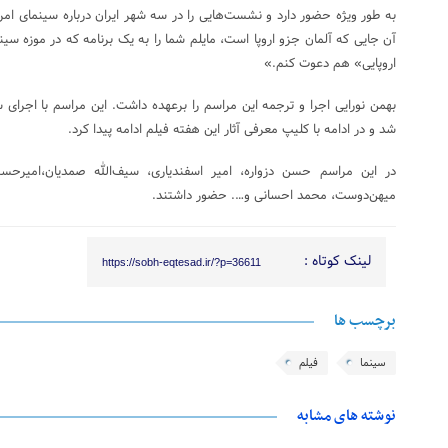
به طور ویژه حضور دارد و نشست‌هایی را در سه شهر ایران درباره سینمای ام
آن جایی که آلمان جزو اروپا است، مایلم شما را به یک برنامه که در موزه سین
اروپایی» هم دعوت کنم.»
بهمن نورایی اجرا و ترجمه این مراسم را برعهده داشت. این مراسم با اجرای س
شد و در ادامه با کلیپ معرفی آثار این هفته فیلم ادامه پیدا کرد.
در این مراسم حسن دزواره، امیر اسفندیاری، سیف‌الله صمدیان،امیرحس
میهن‌دوست، محمد احسانی و…. حضور داشتند.
لینک کوتاه :
https://sobh-eqtesad.ir/?p=36611
برچسب ها
سینما
فیلم
نوشته های مشابه