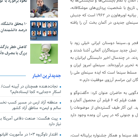
 آلمان با تمام بایستگی‌ها و شایستگی‌ها به
نحوه برخورد با ک
 تاریخ با شخصیت پردازی‌های موشکافانه،
روان‌شناسی کاراکترها و… به نقاط اوج جدیدی رسیده است. سینمایی که یادآور بیانیه اوبرهاوزن در ۱۹۶۲ است که جنبش
 سینمای جدیدی در آلمان بخت آن را یافته
درصد دانشمندان 
ر و…سینما دوستان ایرانی خیلی زود با
کاهش خطر بازگش
نایی کم نظیر نسل جدید سینماگران آلمانی آشنا شدند و
بزرگ با مصرف «آ
دند. در چندسال اخیر دلبستگی ایرانیان به
حریر درآورده‌اند. سینمای امروز ایران و
مسلط سینما است که ایده سینمای ملی را
جدیدترین اخبار
ندگان این مراسم آرزوی موفقیت دارم.»
اسکارِ «جدایی» کجا ایستاده‌ایم؟
دگویی به حاضران عنوان کرد: «گفت‌وگو و
همکاری مشترک از پروژه‌هایی مانند هفته فیلم آغاز می‌شود. در روزهای آتی با هفت فیلم که ۶ فیلم آن محصول آلمان و
منطقه آزاد ارس در مسیر کسب نخس
این آثار طیف گسترده‌ای از موضوعات را
سالم و ایمن» مناطق آزاد کشور
ل و جنونی که در پس آن وعده وجود دارد
پیت هگست: صنعت دفاعی آمریکا به
نیاز دارد
قد سینما و همکار جشنواره برلیناله است،