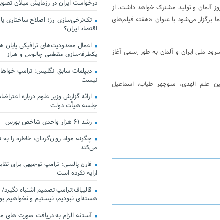
درخواست ایران در رزمایش میلان تصو
روز آلمان و تولید مشترک خواهد داشت. از
ما برگزار می‌شود با عنوان «هفته فیلم‌های
تک‌نرخی‌سازی ارز؛ اصلاح ساختاری یا
اقتصاد ایران؟
اعمال محدودیت‌های ترافیکی پایان هف
رود ملی ایران و آلمان به طور رسمی آغاز
یکطرفه‌سازی مقطعی چالوس و هراز
دیپلمات سابق انگلیس:‌ ترامپ خواهان
نیست
ین علم الهدی، منوچهر طیاب، اسماعیل
ارائه گزارش وزیر علوم درباره اعتراضات
جلسه هیأت دولت
رشد ۶۱ هزار واحدی شاخص بورس
چگونه مواد روان‌گردان، خاطره را به 
می‌کند
فارن پالسی: ترامپ توجیهی برای تقابل
ارایه نکرده است
قالیباف:ترامپ تصمیم اشتباه نگیرد/ 
هسته‌ای نبودیم، نیستیم و نخواهیم بو