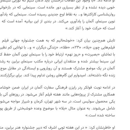
او ادامه داد: «با وجود این اتفاقات درخشان باید اذعان کنیم که نوزایی سینمای
خوبی دیده نشده و از نظر بسیاری دور مانده است. سینمایی که در بازخوانی
نوین سینمای آلمان را یادآوری می‌کند. در بندی از این بیانیه آمده است که
است که حرکت خود را آغاز کند.»
تابش هم‌چنین بیان کرد: «خوشحالیم که به همت جشنواره جهانی فیلم فج
فیلم‌هایی چون «یلا»، «۲۳»، «طلا»، «زندگی دیگران » و… با توا
با تماشای «بصیرت» و «روز نهم» ارتباط خود را با سینمای نوین آلمان حفظ کر
این سینما بیشتر شده و منتقدان ایرانی درباره مکتب سینمای برلین به رشته ت
آلمان در یک موضع مشترک هستند و آن رویارویی و ایستادگی در مقابل موج 
زنده نگه داشته‌اند. امیدوارم این گام‌های روشن تداوم پیدا کند. برای برگزارکن
در ادامه نوبت فولکر ردر رایزن فرهنگی سفارت آلمان در ایران ضمن خوشام
یکی محصول سوئیس است، در سه شهر تهران، کرمان و شیراز مواجه می‌شوید. 
شامل می‌شوند. به عنوان مثال «یلا» با موضوع وعده خوشبختی از طریق پو
ساخته شده است.»
او خاطرنشان کرد: « در این هفته توبی اشرف که دبیر جشنواره هنر برلین، منت