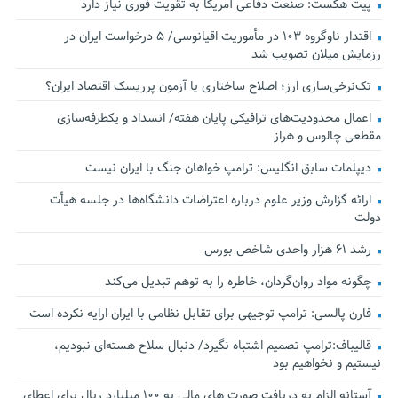
پیت هگست: صنعت دفاعی آمریکا به تقویت فوری نیاز دارد
اقتدار ناوگروه ۱۰۳ در مأموریت‌ اقیانوسی/ ۵ درخواست ایران در
رزمایش میلان تصویب شد
تک‌نرخی‌سازی ارز؛ اصلاح ساختاری یا آزمون پرریسک اقتصاد ایران؟
اعمال محدودیت‌های ترافیکی پایان هفته/ انسداد و یکطرفه‌سازی
مقطعی چالوس و هراز
دیپلمات سابق انگلیس:‌ ترامپ خواهان جنگ با ایران نیست
ارائه گزارش وزیر علوم درباره اعتراضات دانشگاه‌ها در جلسه هیأت
دولت
رشد ۶۱ هزار واحدی شاخص بورس
چگونه مواد روان‌گردان، خاطره را به توهم تبدیل می‌کند
فارن پالسی: ترامپ توجیهی برای تقابل نظامی با ایران ارایه نکرده است
قالیباف:ترامپ تصمیم اشتباه نگیرد/ دنبال سلاح هسته‌ای نبودیم،
نیستیم و نخواهیم بود
آستانه الزام به دریافت صورت های مالی به ۱۰۰ میلیارد ریال برای اعطای