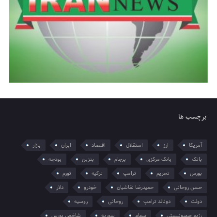
برچسب ها
آمریکا
ارز
استقلال
اقتصاد
ایران
بازار
بانک
بانک مرکزی
برجام
بنزین
بودجه
بورس
تحریم
ترامپ
ترکیه
تورم
حسن روحانی
حمیدرضا نقاشیان
خودرو
دلار
دولت
دونالد ترامپ
روحانی
روسیه
رژیم صهیونیستی
سهام
سوریه
شاخص بورس