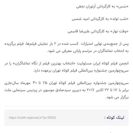
«سَس» به کارگردانی اَرتوران نجفی
«شب تولد» به کارگردانی امید شمس
«وقت نهار» به کارگردانی علیرضا قاسمی
پس از جمع‌بندی نهایی امتیازات کسب شده در ۲ بار نمایش فیلم‌ها، فیلم برگزیده
به انتخاب تماشاگران در مراسم پایانی معرفی می شود.
انجمن فیلم کوتاه ایران مسئولیت «انتخاب بهترین فیلم از نگاه تماشاگران» را در
سی‌وچهارمین جشنواره بین‌المللی فیلم کوتاه تهران برعهده دارد.
سی‌وچهارمین جشنواره بین‌المللی فیلم کوتاه تهران ۲۵ تا ۳۰ مهرماه سال‌جاری
برابر با ۱۷ تا ۲۲ اکتبر ۲۰۱۷ به دبیری سیدصادق موسوی در پردیس سینمایی ملت
برگزار می شود.
لینک کوتاه :
https://sobh-eqtesad.ir/?p=35501