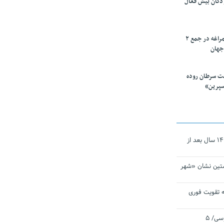
ودکان بیش فعال
۱۰ محقق دانشگاه مراغه در جمع ۲
جهان
ت سرطان روده
سپرین»
نجات‌دهنده‌ همچنان در آیینه است/ ۱۴ سال بعد از
تین نشان «شهر
 تقویت فوری
اقتدار ناوگروه ۱۰۳ در مأموریت‌ اقیانوسی/ ۵