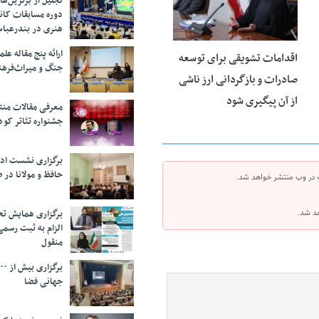
تجلیل از بر‌ترین‌
دوره مسابقات کان
هنری در بندرعبا
ارائه پنج مقاله ع
اقدامات تشویقی برای توسعه
جنگ و میراث‌فره
صادرات و بازگردانی ارز ناشی
از آن پیگیری شود
معرفی مقالات من
جشنواره تئاتر کود
برگزاری نشست اد
حافظ و مولانا در 
 در وب منتشر خواهد شد.
برگزاری همایش تحل
هد شد.
الزام به ثبت رسم
منقول
جهانی فضا