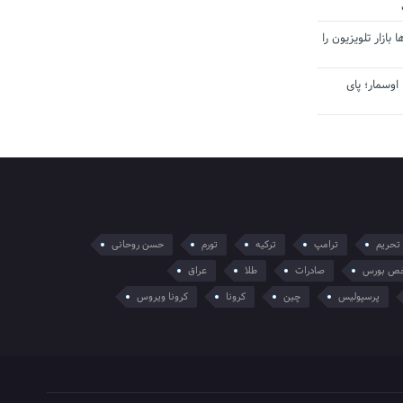
بازار تلویزیون را
اوسمار؛ پای
تحریم
ترامپ
ترکیه
تورم
حسن روحانی
ص بورس
صادرات
طلا
عراق
پرسپولیس
چین
کرونا
کرونا ویروس