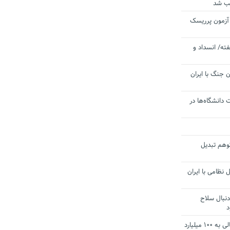
یب شد
 آزمون پرریسک
ته/ انسداد و
 جنگ با ایران
 دانشگاه‌ها در
توهم تبدیل
 نظامی با ایران
دنبال سلاح
د
آستانه الزام به دریافت صورت های مالی به ۱۰۰ میلیارد