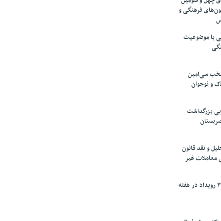
های چهل و سومین
ون‌های فرهنگی و
س
لمی با موضوعیت
نگی
تخب سی‌امین
ک و نوجوان
بی بزرگداشت
صربستان
یل و نقد قانون
ی معاملات غیر
برگزاری بیش از ۳۰۰ رویداد در هفته