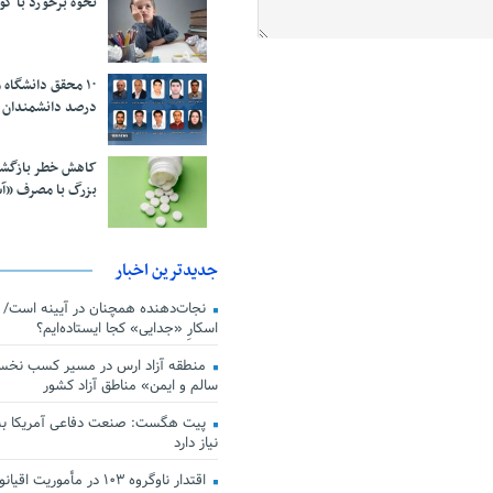
نحوه برخورد با ک
درصد دانشمندان 
کاهش خطر بازگش
بزرگ با مصرف «آ
جدیدترین اخبار
اسکارِ «جدایی» کجا ایستاده‌ایم؟
منطقه آزاد ارس در مسیر کسب نخس
سالم و ایمن» مناطق آزاد کشور
پیت هگست: صنعت دفاعی آمریکا به
نیاز دارد