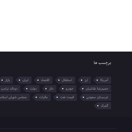
برچسب ها
آمریکا
ارز
استقلال
اقتصاد
ایران
بازار
حمیدرضا نقاشیان
خودرو
دلار
دولت
دونالد ترامپ
عربستان سعودی
قیمت نفت
مالیات
مجلس شورای اسلام
گمرک