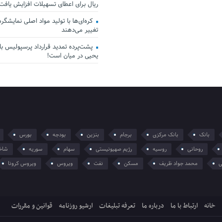
ریال برای اعطای تسهیلات افزایش یافت
کره‌ای‌ها با تولید مواد اصلی نمایشگرها 
تغییر می‌دهند
پشت‌پرده تمدید قرارداد پرسپولیس با 
یحیی در میان است!
بانک
بانک مرکزی
برجام
بنزین
بودجه
بورس
روحانی
روسیه
رژیم صهیونیستی
سهام
سوریه
شاخ
ی
محمد جواد ظریف
مسکن
نفت
ویروس
ویروس کرونا
خانه
ارتباط با ما
درباره ما
تعرفه تبلیغات
ارشیو روزنامه
قوانین و مقررات