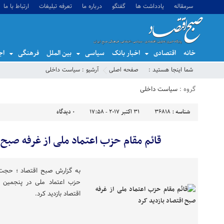
سرمقاله
یادداشت ها
گفتگو
درباره ما
تعرفه تبلیغات
ارتباط با ما
خانه
اقتصادی
اخبار بانک
سیاسی
بین الملل
فرهنگی
اج
شما اینجا هستید :
صفحه اصلی
آرشیو :
سیاست داخلی
گروه :
سیاست داخلی
شناسه :
36818
31 اکتبر 2017 - 17:58
0
دیدگاه
قائم مقام حزب اعتماد ملی از غرفه صبح ا
به گزارش صبح اقتصاد ؛ حجت ا
حزب اعتماد ملی در پنجمین ر
اقتصاد بازدید کرد.