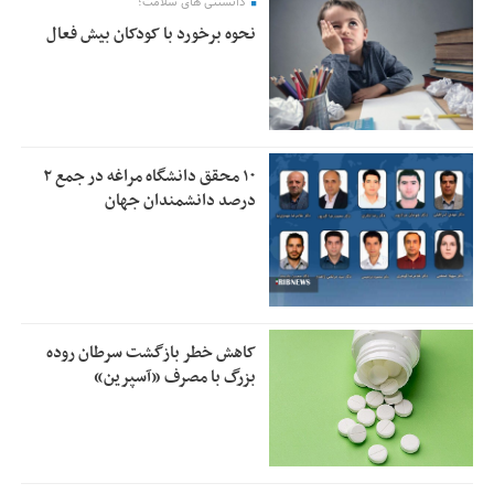
دانستنی های سلامت؛
نحوه برخورد با کودکان بیش فعال
۱۰ محقق دانشگاه مراغه در جمع ۲
درصد دانشمندان جهان
کاهش خطر بازگشت سرطان روده
بزرگ با مصرف «آسپرین»