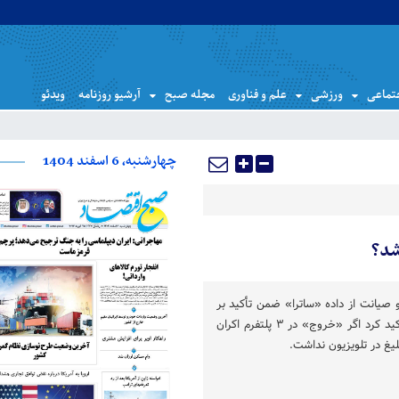
تماعی
ورزشی
علم و فناوری
مجله صبح
آرشیو روزنامه
ویدئو
چهارشنبه، 6 اسفند 1404
شد؟
صیانت از داده «ساترا» ضمن تأکید بر
جلوگیری از هر گونه انحصار تأکید کرد اگر «خروج» در ۳ پلتفرم اکران
لیغ در تلویزیون نداشت.