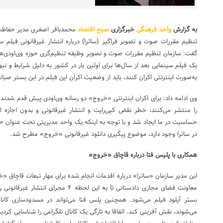
به گزارش
واحد فرهنگی
خبرگزاری
صبح اقتصاد
محمدباقر اصغری مدیر حفاظت 
تنظیم مقررات صوت و تصویر فراگیر (ساترا) درباره انتشار غیرقانونی فیلم 
گفت: سازمان تنظیم مقررات صوت و تصویر وظیفه تنظیم‌گری حوزه وی‌اودی‌ها را
یک فیلم سینمایی بعد از سال‌ها برای اولین بار در کشور به دلیل شرایط و نبو
به‌صورت اینترنتی اکران کنند، باید از وضعیت اکران این فیلم در این بستر صی
وی ادامه داد: برای اکران اینترنتی «خروج» دو رسانه وی‌اودی پیش قدم شدند،
را منتشر می‌کنند، خطر نقض کپی‌رایت و انتشار غیرقانونی و بدون اجازه از
حساسیت در ما ایجاد شد و با توجه به اینکه یک واحد مدیریتی تحت عنوان «
در ساترا وجود دارد، موضوع پیگیری دانلود غیرقانونی «خروج» مطرح شد.
همکاری با پلیس فتا درباره قاچاق «خروج»
این مدیر سازمان «ساترا» درباره اقدمات انجام شده برای مهار تبعات قاچاق «
معاونت فضای مجازی دادستانی تا به این لحظ
بستر آپلود فیلم می‌شود. همچنین پلس فتا می‌تواند در مسدودسازی کانال
می‌شوند، نقش آفرینی کند. اتفاقا به تازگی یک کانال تلگرامی را شناسایی کرد