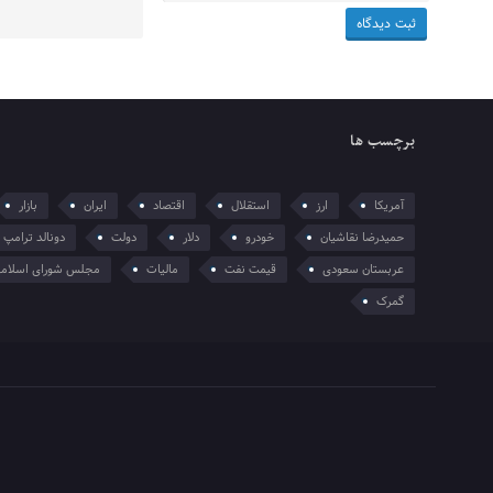
برچسب ها
آمریکا
ارز
استقلال
اقتصاد
ایران
بازار
حمیدرضا نقاشیان
خودرو
دلار
دولت
دونالد ترامپ
عربستان سعودی
قیمت نفت
مالیات
مجلس شورای اسلام
گمرک