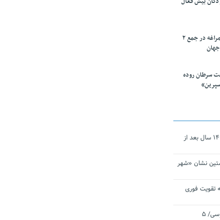
ودکان بیش فعال
۱۰ محقق دانشگاه مراغه در جمع ۲
جهان
ت سرطان روده
سپرین»
نجات‌دهنده‌ همچنان در آیینه است/ ۱۴ سال بعد از
تین نشان «شهر
 تقویت فوری
اقتدار ناوگروه ۱۰۳ در مأموریت‌ اقیانوسی/ ۵