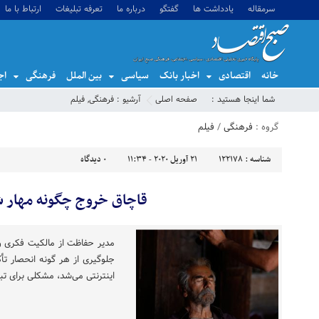
سرمقاله
یادداشت ها
گفتگو
درباره ما
تعرفه تبلیغات
ارتباط با ما
خانه
اقتصادی
اخبار بانک
سیاسی
بین الملل
فرهنگی
اج
شما اینجا هستید :
صفحه اصلی
آرشیو :
فرهنگی
,
فیلم
گروه :
فرهنگی
/
فیلم
شناسه :
122178
21 آوریل 2020 - 11:34
0
دیدگاه
قاچاق خروج چگونه مهار 
مدیر حفاظت از مالکیت فکری و 
اینترنتی می‌شد، مشکلی برای تب