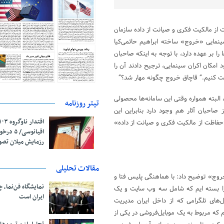
از مالکیت فکری و صیانت از داده سازمان
سینمایی «خروج» ساخته ابراهیم حاتمی‌کیا
 بر عهده دارد، با توجه به اینکه صاحبان
د امکان اکران سینمایی، ترجیح دادند آن را
انت کنیم.” قاچاق خروج چگونه مهار شد؟”
 البته همواره وقتی این سامانه‌ها محصولی
تیتر روزنامه
 صاحبان آثار هم وجود دارد بنابراین این
حفاظت از مالکیت فکری و صیانت از داده»
اقیانوسی/
رزمایش میلان تص
مقالات تحلیلی
خروج» توضیح داد: با هماهنگی پلیس فتا و
نمایشگاه فن‌نما، 
ه ۴ مجرای انتشار غیرقانونی را بسته ایم که شامل سه وب سایت و یک
ایران است
‌های تلگرامی که از داخل ایران مدیریت
یم که مربوط به یک موبایل‌فروشی در یکی از