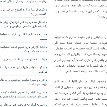
ینه ایجاد تسهیلات را فراهم کرده است تا
درخواست ایران در رزمایش میلان تصو
شرایطی است که سازمان صدا و سیما برای
تک‌نرخی‌سازی ارز؛ اصلاح ساختاری یا
دهد که در این شرایط لطمه خورده‌اند ولی
اقتصاد ایران؟
ر شد؟”
اعمال محدودیت‌های ترافیکی پایان هف
یکطرفه‌سازی مقطعی چالوس و هراز
دیپلمات سابق انگلیس:‌ ترامپ خواهان
ران اینترنتی و نیز شایعه مطرح شده درباره
نیست
د: در بیانیه ساترا عنوان شده است اگر
ارائه گزارش وزیر علوم درباره اعتراضات
استفاده کنند. کلمه «چند» در ادبیات حقوقی
جلسه هیأت دولت
 معنی دارد؛ برخی از حقوقدانان آن را شامل ۲ مورد و برخی آن را شامل ۳ مورد به بالا می‌دانند. بنابراین اگر «خروج»
رشد ۶۱ هزار واحدی شاخص بورس
 پلتفرم‌های اکران کننده آن نبود باز هم از
کران یک فیلم را به صورت انحصاری خریداری
چگونه مواد روان‌گردان، خاطره را به 
ی‌کنیم بلکه به شرایط توجه داریم.
می‌کند
فارن پالسی: ترامپ توجیهی برای تقابل
صویر فراگیر در پایان اظهار کرد: به نظرم
ارایه نکرده است
ه و قوانین دارد هرچند بسیاری از افراد
قالیباف:ترامپ تصمیم اشتباه نگیرد/ 
ای بی احترامی به آثار فکری می‌دانند اما
هسته‌ای نبودیم، نیستیم و نخواهیم بو
است یعنی حتی پیامبر اسلام هم برای امور
ز پرداخت مالیات معاف می‌شدند. ضمن اینکه