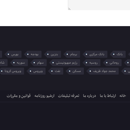
بانک
بانک مرکزی
برجام
بنزین
بودجه
بورس
روحانی
روسیه
رژیم صهیونیستی
سهام
سوریه
شاخ
ی
محمد جواد ظریف
مسکن
نفت
ویروس
ویروس کرونا
خانه
ارتباط با ما
درباره ما
تعرفه تبلیغات
ارشیو روزنامه
قوانین و مقررات