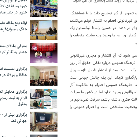
تجلیل از بر‌ترین‌
رش کردیم تا روند مسدودسازی آن طی شود.
دوره مسابقات کان
هنری در بندرعبا
تصویر فراگیر توضیح داد: ما با هماهنگی
 غیرقانونی اقدام به انتشار فیلم می‌کنند،
ارائه پنج مقاله ع
نجام می‌دهد. در همین راستا توانستیم یک
جنگ و میراث‌فره
کارگردان و… به ما وجود وب سایت متخلف را
.
معرفی مقالات من
جشنواره تئاتر کود
 شود که آیا انتشار و مجاری غیرقانونی
 فرهنگ عمومی درباره نقض حقوق آثار روز
برگزاری نشست اد
 یک ساعت بعد از انتشار فصل تازه سریال
حافظ و مولانا در 
بارگذاری کردند. این یک چالش جهانی است
نگ، «فرهنگ عمومی احترام به مالکیت آثار
برگزاری همایش تحل
قانونی وجود ندارد اما در ذهن ما سرقت
الزام به ثبت رسم
لت فکری داشته باشد، سرقت نمی‌دانیم در
منقول
شور وضعیت مشخص است و احترام عمومی را
جهانی فضا