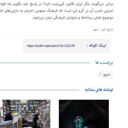
برخی می‌گویند مگر ایران قانون کپی‌رایت دارد؟ در پاسخ باید بگویم بله قوا
اجرایی شدن آن در گرو این است که فرهنگ عمومی احترام به دارایی‌های فکری
موضوع نقش رسانه‌ها و متولیان فرهنگی عیان می‌شود.
منبع خبر : مهر
لینک کوتاه :
https://sobh-eqtesad.ir/?p=122178
برچسب ها
خروج
نوشته های مشابه
25 فوریه 2026
24 فوریه 2026