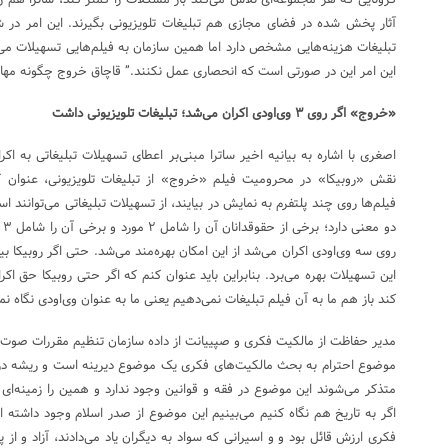
کرونایی که هر مجموعه‌ای تلاش می‌کند بار مشکلات را کمتر کند، ساترا هم زم
آثار پخش شده در فضای مجازی هم تبلیغات تلویزیونی بگیرند. این امر در 
تبلیغات هزینه‌هایی مشخص دارد اما همین سازمان به فیلم‌هایی تسهیلات می‌
این امر این در صورتی است که انحصاری عمل نکنند.” قاچاق خروج چگونه مها
«خروج» اگر روی ۳ وی‌اودی اکران می‌شد؛ تبلیغات تلویزیونی داشت
اصغری با اشاره به بیانیه اخیر ساترا مبنی‌بر اعطای تسهیلات تبلیغاتی به اک
نقش «روبیکا» در محرومیت فیلم «خروج» از تبلیغات تلویزیونی، عنوان کر
فیلم‌ها روی چند پلتفرم به نمایش در بیایند، از تسهیلات تبلیغاتی می‌توانند 
دو
روی سه وی‌اودی اکران می‌شد از این امکان بهره‌مند می‌شد. حتی اگر روبیکا بین
این تسهیلات بهره می‌برد. بنابراین باید عنوان کنم که اگر حتی روبیکا حق ا
کند باز هم ما به آن فیلم تبلیغات نمی‌دهیم یعنی ما به عنوان وی‌اودی نگاه نم
مدیر حفاظت از مالکیت فکری و صپییانت از داده سازمان تنظیم مقررات صوت و ت
موضوع احترام به بحث مالکیت‌های فکری یک موضوع دیرینه است و ریشه در فق
متذکر می‌شوند این موضوع در فقه و قوانین وجود ندارد و همین را زمینه‌ای بر
اگر به تاریخ هم نگاه کنیم می‌بینیم این موضوع از صدر اسلام وجود داشته 
فکری ارزش قائل بود و و اسیرانی که سواد به دیگران یاد می‌دادند، آزاد و ا