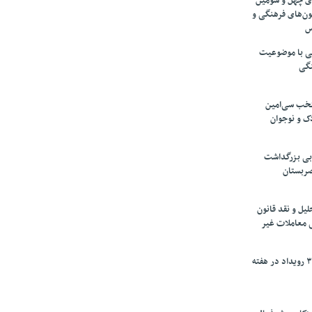
های چهل و سومین
ون‌های فرهنگی و
س
لمی با موضوعیت
نگی
تخب سی‌امین
ک و نوجوان
بی بزرگداشت
صربستان
یل و نقد قانون
ی معاملات غیر
برگزاری بیش از ۳۰۰ رویداد در هفته