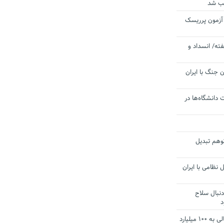
یب شد
 آزمون پرریسک
ته/ انسداد و
 جنگ با ایران
 دانشگاه‌ها در
توهم تبدیل
 نظامی با ایران
دنبال سلاح
د
آستانه الزام به دریافت صورت های مالی به ۱۰۰ میلیارد