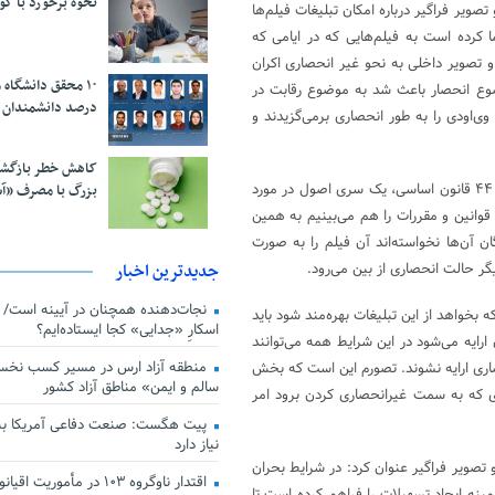
نحوه برخورد با ک
یر فراگیر درباره امکان تبلیغات فیلم‌ها
ما کرده است به فیلم‌هایی که در ایامی که
 تصویر داخلی به نحو غیر انحصاری اکران
ضوع انحصار باعث شد به موضوع رقابت در
درصد دانشمندان 
ی‌اودی را به طور انحصاری برمی‌گزیدند و
کاهش خطر بازگش
وی ادامه داد: با توجه به مقررات کشور خصوصاً قانون سیاست‌های کلی اصل ۴۴ قانون اساسی، یک سری اصول در مورد
بزرگ با مصرف «آ
قوانین و مقررات را هم می‌بینیم به همین
ان آن‌ها نخواسته‌اند آن فیلم را به صورت
جدیدترین اخبار
گر حالت انحصاری از بین می‌رود.
 بخواهد از این تبلیغات بهره‌مند شود باید
اسکارِ «جدایی» کجا ایستاده‌ایم؟
ارایه می‌شود در این شرایط همه می‌توانند
منطقه آزاد ارس در مسیر کسب نخس
صاری ارایه نشوند. تصورم این است که بخش
سالم و ایمن» مناطق آزاد کشور
ی که به سمت غیرانحصاری کردن برود امر
پیت هگست: صنعت دفاعی آمریکا به
نیاز دارد
صویر فراگیر عنوان کرد: در شرایط بحران