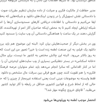
مناطق کردستان بود. ما سریعا اطلاعات این کانال را به کارشناس مربوطه گزا
مدیر حفاظت از مالکیت فکری و صیانت از داده سازمان تنظیم مقررات صوت و 
با دادستانی نقش تسهیل‌گر را در زدودن لینک‌های دانلود و شبکه‌هایی که به‌طور
ایفا می‌کنیم و دادستانی با اطلاعات دریافتی کارهای مسدودسازی آن‌ها را ا
شبکه ارتباطی ایجاد کنیم تا به محض اینکه صاحبان آثار اعم از تهیه‌کننده، 
گزارش دهند در یک ساعت با هماهنگی دادستانی آن وب سایت را مسدود کنیم
وی در بخش دیگر از صحبت‌هایش بیان کرد: البته این موضوع هم باید بررسی
دانلود یک فیلم، به این صنعت لطمه زده است یا خیر؟ تصور من این است که
به روز بالاتر می‌رود. البته این چالش مختص به کشور ما نیست، برای مثال
«خانه اسکناس» در بستر نتفلیکس بسیاری از وب سایت‌های اینترنتی آن را 
اما در کنار اقداماتی که ساترا انجام می‌دهد باید تمام متولیان عرصه فره
فکری» را هم تقویت کنند چون هیچ فرقی بین سرقت مال مشخص و دانلود غیر
فقط وابسته به موضوعات عینی است یعنی استفاده غیرمجاز از چیزی را که حا
حالی که از لحاظ شرع و قوانین کشوری حداقل در رابطه با آثار تولید ک
می‌طلبد.” قاچاق خروج چگونه مهار شد؟”
انحصار موجب لطمه به وی‌اودی‌ها می‌شود