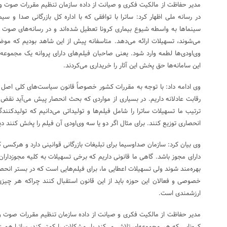
مدیر حفاظت از مالکیت فکری و صیانت از داده سازمان تنظیم مقررات صوت و تصو
در رسانه ملی اظهار کرد: ساترا با توافقی که با اداره کل بازرگانی صدا و سی
سینماها به واسطه شیوع بیماری کرونا تعطیل شده‌اند و در رسانه‌های صوت و
می‌شوند، تسهیلات ارائه می‌دهد. متاسفانه پیش از این شاهد بودیم که مو
وی‌اودی‌ها لطمه وارد شود. یعنی صاحبان فیلم‌های دارای پروانه یک مجموعه و
این سامانه‌ها حق پخش این آثار را خریداری می‌کردند.
رقابت عادلانه داریم. در بسیاری از مواردی که بحث انحصار پیش می‌آید نقض 
ترتیب ما تسهیلات ساترا را شامل فیلم‌ها و تولیداتی می‌دانیم که تولیدکنندگ
انحصاری توزیع کنند. برای مثال اگر دو یا سه وی‌اودی آن فیلم را پخش کنند دی
وی بیان کرد: سازمان صداوسیما برای تبلیغات بازرگانی قوانینی دارد و هرکسی که
دارای مجوز باشد. گاهی ما قانونی داریم که برخی تسهیلات به کلیه مجوزداران 
بهره‌مند شوند ولی تسهیلات اعطایی ما، برای فیلم‌هایی است که در بستر انح
خصوصی و فعالان این حوزه باید از این قانون استقبال کنند چراکه هر چیز
ارزشمندی است.
مدیر حفاظت از مالکیت فکری و صیانت از داده سازمان تنظیم مقررات صوت و ت