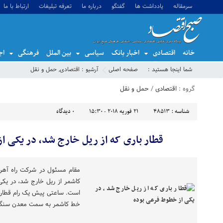
سرمقاله
یادداشت ها
گفتگو
درباره ما
تعرفه تبلیغات
ارتباط با ما
خانه
اقتصادی
اخبار بانک
سیاسی
بین الملل
فرهنگی
اج
شما اینجا هستید :
صفحه اصلی
آرشیو :
اقتصادی
,
حمل و نقل
گروه :
اقتصادی
/
حمل و نقل
شناسه :
48513
21 فوریه 2018 - 15:30
0
دیدگاه
قطار باری که از ریل خارج شد، در یکی ا
مقام مسئول در شرکت راه آهن گ
کاشمر از ریل خارج شد، در یکی
است. ساعتی پیش یک رام قطار ب
خط کاشمر به سمت معدن سنگ آه