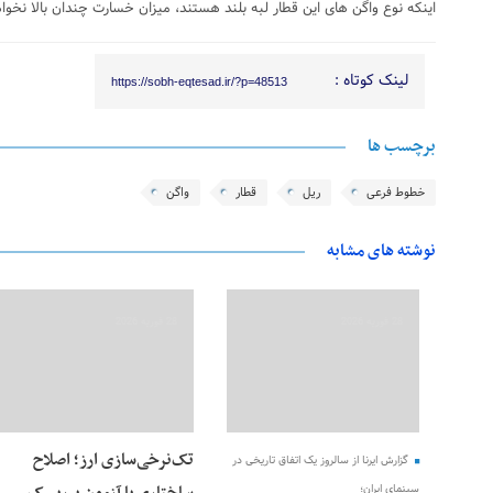
اینکه نوع واگن های این قطار لبه بلند هستند، میزان خسارت چندان بالا نخواه
لینک کوتاه :
https://sobh-eqtesad.ir/?p=48513
برچسب ها
خطوط فرعی
ریل
قطار
واگن
نوشته های مشابه
28 فوریه 2026
28 فوریه 2026
تک‌نرخی‌سازی ارز؛ اصلاح
گزارش ایرنا از سالروز یک اتفاق تاریخی در
سینمای ایران؛