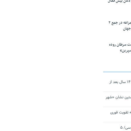
ودکان بیش فعال
۱۰ محقق دانشگاه مراغه در جمع ۲
جهان
ت سرطان روده
سپرین»
نجات‌دهنده‌ همچنان در آیینه است/ ۱۴ سال بعد از
تین نشان «شهر
 تقویت فوری
اقتدار ناوگروه ۱۰۳ در مأموریت‌ اقیانوسی/ ۵