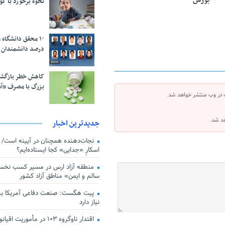
بورس
نحوه برخورد با ک
درصد دانشمندان 
کاهش خطر بازگش
بزرگ با مصرف «آ
 در وب منتشر خواهد شد.
هد شد.
جدیدترین اخبار
اسکارِ «جدایی» کجا ایستاده‌ایم؟
منطقه آزاد ارس در مسیر کسب نخس
سالم و ایمن» مناطق آزاد کشور
پیت هگست: صنعت دفاعی آمریکا به
نیاز دارد