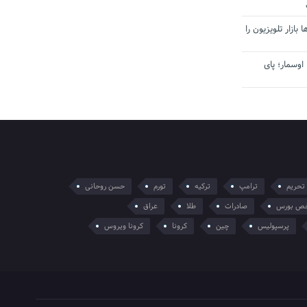
بازار تلویزیون را
اوسمار؛ پای
تحریم
ترامپ
ترکیه
تورم
حسن روحانی
ص بورس
صادرات
طلا
عراق
پرسپولیس
چین
کرونا
کرونا ویروس