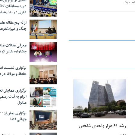
تجلیل از بر‌ترین‌
د بود.
دوره مسابقات کان
هنری در بندرعبا
ارائه پنج مقاله ع
جنگ و میراث‌فره
معرفی مقالات من
جشنواره تئاتر کود
برگزاری نشست اد
حافظ و مولانا در 
25 فوریه 2026
برگزاری همایش تحل
الزام به ثبت رسم
منقول
جهانی فضا
رشد ۶۱ هزار واحدی شاخص