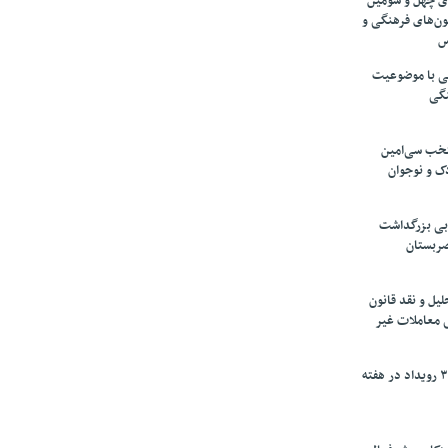
های چهل و سومین
ون‌های فرهنگی و
س
لمی با موضوعیت
نگی
تخب سی‌امین
ک و نوجوان
بی بزرگداشت
صربستان
یل و نقد قانون
ی معاملات غیر
برگزاری بیش از ۳۰۰ رویداد در هفته