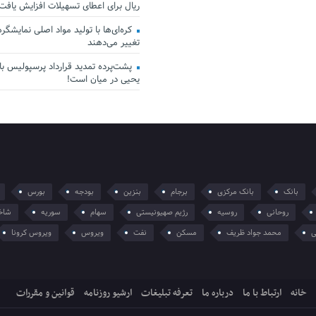
ریال برای اعطای تسهیلات افزایش یافت
کره‌ای‌ها با تولید مواد اصلی نمایشگرها 
تغییر می‌دهند
پشت‌پرده تمدید قرارداد پرسپولیس با 
یحیی در میان است!
بانک
بانک مرکزی
برجام
بنزین
بودجه
بورس
روحانی
روسیه
رژیم صهیونیستی
سهام
سوریه
شاخ
ی
محمد جواد ظریف
مسکن
نفت
ویروس
ویروس کرونا
خانه
ارتباط با ما
درباره ما
تعرفه تبلیغات
ارشیو روزنامه
قوانین و مقررات