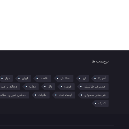
برچسب ها
آمریکا
ارز
استقلال
اقتصاد
ایران
بازار
حمیدرضا نقاشیان
خودرو
دلار
دولت
دونالد ترامپ
عربستان سعودی
قیمت نفت
مالیات
مجلس شورای اسلام
گمرک