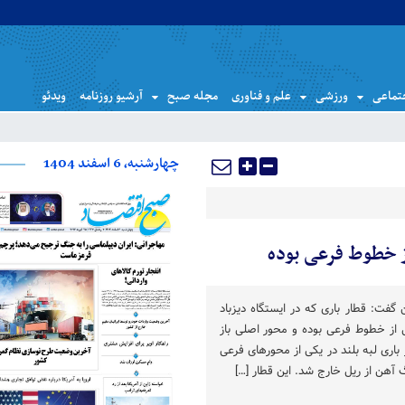
تماعی
ورزشی
علم و فناوری
مجله صبح
آرشیو روزنامه
ویدئو
چهارشنبه، 6 اسفند 1404
ز خطوط فرعی بوده
فت: قطار باری که در ایستگاه دیزباد
 از خطوط فرعی بوده و محور اصلی باز
اری لبه بلند در یکی از محورهای فرعی
ن از ریل خارج شد. این قطار […]