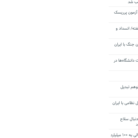
یب شد
 آزمون پرریسک
ته/ انسداد و
 جنگ با ایران
 دانشگاه‌ها در
توهم تبدیل
 نظامی با ایران
دنبال سلاح
د
آستانه الزام به دریافت صورت های مالی به ۱۰۰ میلیارد