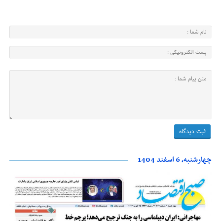
چهارشنبه، 6 اسفند 1404