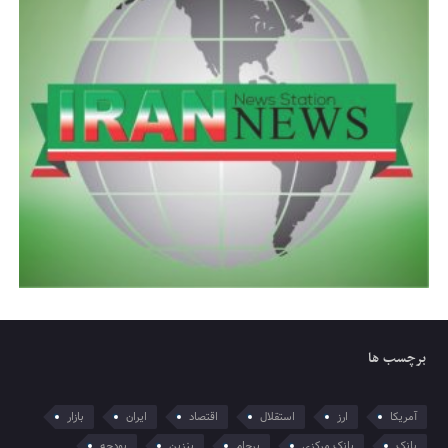
برچسب ها
آمریکا
ارز
استقلال
اقتصاد
ایران
بازار
بانک
بانک مرکزی
برجام
بنزین
بودجه