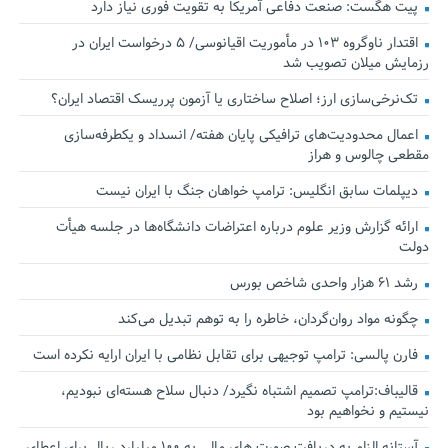
پیت هگست: صنعت دفاعی آمریکا به تقویت فوری نیاز دارد
اقتدار ناوگروه ۱۰۳ در مأموریت‌ اقیانوسی/ ۵ درخواست ایران در
رزمایش میلان تصویب شد
تک‌نرخی‌سازی ارز؛ اصلاح ساختاری یا آزمون پرریسک اقتصاد ایران؟
اعمال محدودیت‌های ترافیکی پایان هفته/ انسداد و یکطرفه‌سازی
مقطعی چالوس و هراز
دیپلمات سابق انگلیس:‌ ترامپ خواهان جنگ با ایران نیست
ارائه گزارش وزیر علوم درباره اعتراضات دانشگاه‌ها در جلسه هیأت
دولت
رشد ۶۱ هزار واحدی شاخص بورس
چگونه مواد روان‌گردان، خاطره را به توهم تبدیل می‌کند
فارن پالسی: ترامپ توجیهی برای تقابل نظامی با ایران ارایه نکرده است
قالیباف:ترامپ تصمیم اشتباه نگیرد/ دنبال سلاح هسته‌ای نبودیم،
نیستیم و نخواهیم بود
آستانه الزام به دریافت صورت های مالی به ۱۰۰ میلیارد ریال برای اعطای