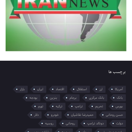
برچسب ها
آمریکا
ارز
استقلال
اقتصاد
ایران
بازار
بانک
بانک مرکزی
برجام
بنزین
بودجه
بورس
تحریم
ترامپ
ترکیه
تورم
حسن روحانی
حمیدرضا نقاشیان
خودرو
دلار
دولت
دونالد ترامپ
روحانی
روسیه
رژیم صهیونیستی
سهام
سوریه
شاخص بورس