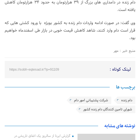
دام زنده در دامداری های بزرگ از ۳۹ هزارتومان به حدود ۳۴ هزارتومان کاهش
یافته است.
وی گفت: در صورت ادامه واردات دام زنده به کشور بویژه با ورود کشتی هایی که
قرار است دام وارد کنند، شاهد کاهش قیمت خوبی در بازار طی اسفندماه خواهیم
بود.
منبع خبر : مهر
لینک کوتاه :
https://sobh-eqtesad.ir/?p=91109
برچسب ها
دام زنده
شرکت پشتیبانی امور دام
شورای تامین کنندگان دام زنده کشور
نوشته های مشابه
گزارش ایرنا از سالروز یک اتفاق تاریخی در