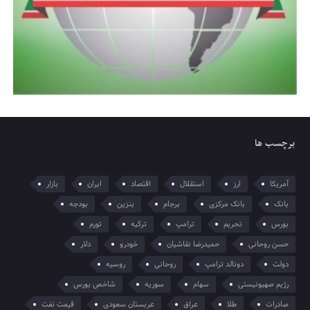
برچسب ها
آمریکا
ارز
استقلال
اقتصاد
ایران
بازار
بانک
بانک مرکزی
برجام
بنزین
بودجه
بورس
تحریم
ترامپ
ترکیه
تورم
حسن روحانی
حمیدرضا نقاشیان
خودرو
دلار
دولت
دونالد ترامپ
روحانی
روسیه
رژیم صهیونیستی
سهام
سوریه
شاخص بورس
صادرات
طلا
عراق
عربستان سعودی
قیمت نفت