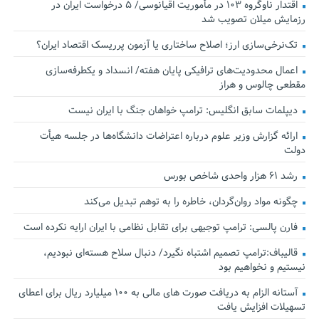
اقتدار ناوگروه ۱۰۳ در مأموریت‌ اقیانوسی/ ۵ درخواست ایران در
رزمایش میلان تصویب شد
تک‌نرخی‌سازی ارز؛ اصلاح ساختاری یا آزمون پرریسک اقتصاد ایران؟
اعمال محدودیت‌های ترافیکی پایان هفته/ انسداد و یکطرفه‌سازی
مقطعی چالوس و هراز
دیپلمات سابق انگلیس:‌ ترامپ خواهان جنگ با ایران نیست
ارائه گزارش وزیر علوم درباره اعتراضات دانشگاه‌ها در جلسه هیأت
دولت
رشد ۶۱ هزار واحدی شاخص بورس
چگونه مواد روان‌گردان، خاطره را به توهم تبدیل می‌کند
فارن پالسی: ترامپ توجیهی برای تقابل نظامی با ایران ارایه نکرده است
قالیباف:ترامپ تصمیم اشتباه نگیرد/ دنبال سلاح هسته‌ای نبودیم،
نیستیم و نخواهیم بود
آستانه الزام به دریافت صورت های مالی به ۱۰۰ میلیارد ریال برای اعطای
تسهیلات افزایش یافت