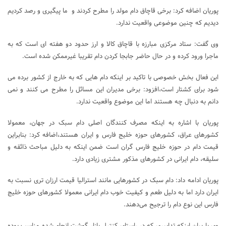
پوریان اضافه کرد: برخی قاچاق دام مولد را مطرح کردند و ما پیگیری و رصد کردیم
دیدیم که چنین موضوعی واقعیت ندارد.
وی گفت: ستاد مرکزی مبارزه با قاچاق کالا و ارز حدود دو هفته ای است که به
ماجرا ورود کرده و در حال حاضر جابجا کردن دام تقریبا غیرممکن شده است.
این فعال بخش خصوصی با تاکید بر اینکه دام هایی که به خارج از کشور برده می
شود برای کشتار است،افزود: برخی مدیران این مسائل را مطرح می کنند و نمی
دانم به دنبال چه هستند اما این موضوع واقعیت ندارد.
پوریان با اشاره به اینکه مصرف کنندگان اصلی دام سبک در جهان، معمولا
کشورهای عراق، کشورهای حوزه خلیج فارس و ایران هستند،اضافه کرد: بنابراین
قیمت دام در حوزه خلیج فارس گران است ضمن اینکه به دلیل مباحث ذائقه و
سلیقه، دام ایرانی در کشورهای مذکور مشتری زیادی دارد.
پوریان ادامه داد: دام سبک در کشورهایی مانند استرالیا قیمت ارزان تری نسبت به
ایران دارد اما به دلیل طعم و کیفیت خوب دام ایرانی معمولا کشورهای حوزه خلیج
فارس این نوع دام را ترجیح می‌دهند.
وی با بیان اینکه تدابیری که در راستای کنترل بازار گوشت انجام شده مناسب بوده