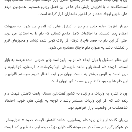
است،گفت: ما با افزایش زایش دام ها در این فصل روبرو هستیم. همچنین مرتع
های خوبی ایجاد شده و در اختیار دامداران قرار گرفته است.
پوریان افزود: جابه جایی دام نیز با کنترل هایی که انجام می شود، به سهولت
امکان پذیر نیست. ما اطلاعات کامل داریم کسانی که دام را به استانها می برند
حتی اگر این دام به قصد قاچاق نرفته اگر پلاک کوبی شده نباشد و مجوزهای لازم
را نداشته باشد به عنوان دام قاچاق مصادره می شود.
این مقام مسئول با بیان اینکه دام تولید پاییز استانهای جنوبی آماده عرضه به بازار
است، افزود: دام استانهایی مانند خوزستان، ایلام،کرمانشاه، لرستان، کهگیلویه و
بویر احمد و فارس بیشتر به سمت تهران می آید، انتظار داریم سیستم قاچاق با
این دام ها برخورد نکند چون مقصد آنها تهران است.
وی با اشاره به واردات دام زنده به کشور،گفت:این مساله باعث کاهش قیمت دام
زنده شد که اگر این واردات مستمر باشد با توجه به زایش های خوب، احتمالا
شاهدثبات در وضعیت بازار خواهیم بود.
پوریان گفت: از زمان ورود دام رومانیایی، شاهد کاهش قیمت حدود ۵ هزارتومانی
در هرکیلوگرم دام سبک در مجموعه گله داران بزرگ بوده ایم. به طوری که قیمت