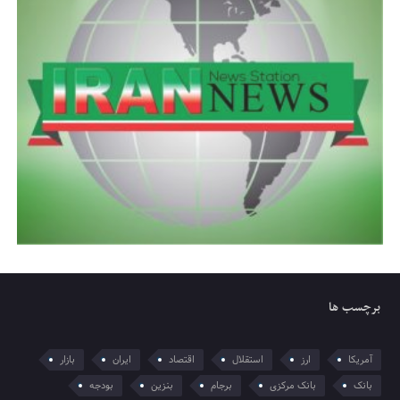
برچسب ها
آمریکا
ارز
استقلال
اقتصاد
ایران
بازار
بانک
بانک مرکزی
برجام
بنزین
بودجه