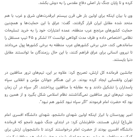
کرده و تا پایان جنگ بار اصلی دفاع مقدس را به دوش بکشد.
وی با بیان اینکه برای اولین بار طی قرن بیستم ابرقدرت‌‌های شرق و غرب با هم
متحد شده مقابل ایران قرار گرفتند، گفت: عراق با این حمایت‌ها و همچنین
حمایت کشورهای مرتجع عرب منطقه،‌ عمده اعتبارات خود را به خرید تسلیحات
نظامی اختصاص داده و ظرف مدت کوتاهی توانست ۱۲ لشکر و ۴۵ تیپ مستقل را
ساماندهی کند، حتی برخی کشورهای عرب منطقه به برخی کشورها پول می‌دادند
تا نیروی انسانی برای عراق فراهم کنند، با این حال رزمندگان ما توانستند مقابل
دنیا بایستند.
جانشین فرمانده کل ارتش، تصریح کرد: علاوه بر این، تیم‌های ترور منافقین در
تهران وانفسایی ایجاد کرده بودند. در این هنگام جوانان مؤمن و انقلابی سپاه
پاسداران را تشکیل دادند و به مقابله با منافقین پرداختند. اگر سپاه در آن زمان
نبود، تیم‌های ترور منافقین نمی‌گذاشتند نظام اسلامی شکل بگیرد و از همین رو
بود که حضرت امام فرمودند “اگر سپاه نبود کشور هم نبود”.
امیر پوردستان با ابراز اینکه اولین شهدای دانشجو، شهدای دانشگاه افسری امام
علی(ع) ارتش هستند، خاطرنشان کرد: در ابتدای جنگ شهید نامجو که فرمانده
دانشگاه افسری بودند از حضرت امام درخواستند کردند تا دانشجویان ارتش برای