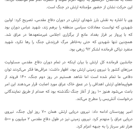
کمک به مدافعان خرمشهر به جبهه اعزام شوند و حضرت امام هم موافقت کردند.
این حرکت نشان از حضور مؤمنانه ارتش در جنگ است.
وی با اشاره به نقش بارز شهدای ارتش در دوران دفاع مقدس، تصریح کرد: اولین
شهیدی که توانست معادلات سیاسی منطقه را برهم زند، شهید عباس دوران بود
که با پرواز بر فراز بغداد مانع از برگزاری اجلاس غیرمتعهدها در عراق شد.
همچنین تنها شهیدی که حتی به‌خاطر مرگ فرزندش جنگ را رها نکرد، شهید
منفرد نیاکی فرمانده لشکر ۹۲ زرهی بود.
جانشین فرمانده کل ارتش با بیان اینکه در تمام دوران دفاع مقدس مسئولیت‌
مرزهای کشور با نیروی زمینی ارتش بود، اظهار داشت: عراقی‌ها فکر می‌کردند توان
دفاعی ما تمام شده است اما شاهد هستیم در روز دوم جنگ، ۱۴۰ فروند از
هواپیماهای ارتش اهدافی را در عمق خاک عراق مورد اصابت قرار می‌دهند این امر
باعث می‌شود هنوز ۱۰ روز از آغاز جنگ نگذشته بود که صدام از طریق نمایندگانی
درخواست آتش‌بس را مطرح می‌کند.
امیر پوردستان ادامه داد: نیروی دریایی ارتش همان ۷۰ روز اول جنگ، نیروی
دریایی عراق را منهدم کرد. نیروی زمینی نیز در طول دفاع مقدس ۲ میلیون و ۵۰۰
هزار نفر سرباز را به جبهه اعزام کرد.