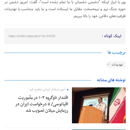
وی با ابراز اینکه “دشمنی دشمنان با ما تمام نشده است”، گفت: امروز دشمن در
حوزه جنگ نرم و نیمه‌سخت مقابل ما ایستاده است و ما باید متناسب با تهدیدات
ظرفیت‌های دفاعی خود را بالا ببریم.
لینک کوتاه :
https://sobh-eqtesad.ir/?p=34150
برچسب ها
تهدیدات
نوشته های مشابه
امیر دریادار ایرانی مطرح کرد؛
اقتدار ناوگروه ۱۰۳ در مأموریت‌
اقیانوسی/ ۵ درخواست ایران در
رزمایش میلان تصویب شد