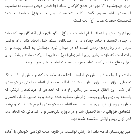
امروز (پنجشنبه ۱۳ مهر) در جمع کارکنان ستاد آجا ضمن عرض تسلیت به‌مناسبت
فرارسیدن ایام محرم، گفت: کلید شخصیت امام حسین(ع) حماسه و کلید
شخصیت حضرت عباس(ع) ادب است.
وی افزود: یکی از اهداف قیام امام حسین(ع)، الگوسازی برای آیندگان بود که نباید
از چیزی ترسید و نباید چیزی در دل سربازان اسلام خلل ایجاد کند. رزم واقعی
سرباز امام زمان(عج) زمانی است که در میدان نبرد مهماتش به اتمام برسد و آن
وقت است که تازه سربازی برای امام زمان(عج) معنا پیدا می‌کند، مانند پیشکسوتان
دوران دفاع مقدس که با تمام وجود در خدمت امام و رهبر خود بودند.
جانشین فرمانده کل ارتش در ادامه با اشاره به وضعیت کشور پیش از آغاز جنگ
تحمیلی عراق علیه ایران،‌ اظهار داشت: بلافاصله بعد از انقلاب ناامنی در کردستان
آغاز شد. این اتفاق درست در زمانی رخ داد که تعدادی از فرماندهان ارتش که
وابسته به رژیم پهلوی بودند، از ارتش تصفیه شده بودند و به همین خاطر، افسران
جوان نیروی زمینی برای مقابله با ضدانقلاب به کردستان اعزام شدند. تحریم‌های
اقتصادی فراوانی به ما تحمیل شد و در دوران بنی‌صدر و با اقداماتی که انجام داد،
کمر توان رزمی ارتش شکسته شده بود.
امیر پوردستان ادامه داد: اما ارتش توانست در ظرف مدت کوتاهی خودش را آماده